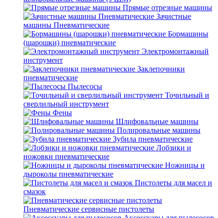
Прямые отрезные машины
Зачистные
машины Пневматические
Бормашины
(шарошки) пневматические
Электромонтажный
инструмент
Заклепочники
пневматические
Пылесосы
Точильный и
сверлильный инструмент
Фены
Шлифовальные машины
Полировальные машины
Зубила пневматические
Лобзики и
ножовки пневматические
Ножницы и
дыроколы пневматические
Пистолеты для масел и
смазок
Пневматические сервисные пистолеты
Аксессуары для пылесосов