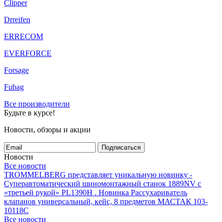
Clipper
Drreifen
ERRECOM
EVERFORCE
Forsage
Fubag
Все производители
Будьте в курсе!
Новости, обзоры и акции
Подписаться
Новости
Все новости
TROMMELBERG представляет уникальную новинку -
Суперавтоматический шиномонтажный станок 1889NV с
«третьей рукой» PL1390H .
Новинка Рассухариватель
клапанов универсальный, кейс, 8 предметов МАСТАК 103-
10118C
Все новости