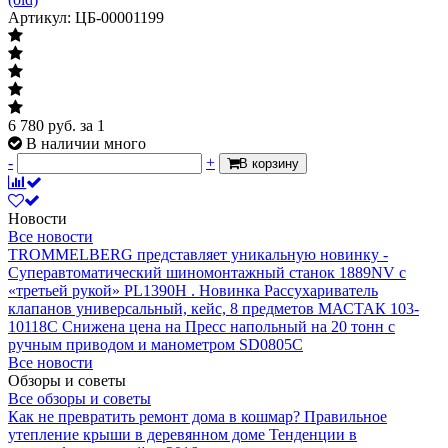
Артикул: ЦБ-00001199
6 780
руб.
за 1
В наличии много
-
+
В корзину
Новости
Все новости
TROMMELBERG представляет уникальную новинку -
Суперавтоматический шиномонтажный станок 1889NV с
«третьей рукой» PL1390H .
Новинка Рассухариватель
клапанов универсальный, кейс, 8 предметов МАСТАК 103-
10118C
Снижена цена на Пресс напольный на 20 тонн с
ручным приводом и манометром SD0805C
Все новости
Обзоры и советы
Все обзоры и советы
Как не превратить ремонт дома в кошмар?
Правильное
утепление крыши в деревянном доме
Тенденции в