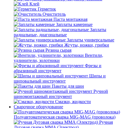
Клей
Герметик
Очиститель
Паста монтажная
Заплаты камерные
Заплаты
радиальные, диагональные
Заплаты универсальные
Жгуты, ножки, грибки
Резина сырая
Вентили,
удлинители, золотники
Фрезы и
абразивный инструмент
Шипы и
шиповальный инструмент
Пакеты для шин
Ручной
шиномонтажный инструмент
Смазки, жидкости
Сварочное оборудование
Полуавтоматическая сварка MIG-MAG (проволока)
Ручная
Дуговая сварка MMA (Электрод)