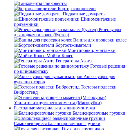
Гайковерты
Борторасширители
Подкатные домкраты
Шиномонтажные
подъемники
Резервуары
для подкачки колес (бустер)
Ванны для проверки колес
Бортоотжиматели
Монтировки, монтажки
Мойки Колес
Генераторы Азота
Готовые решения
по шиномонтажу
Аксессуары для
вулканизаторов
Тестеры подвески
Вибростенд
Усилители крутящего момента (Мясорубки)
Расходные материалы для шиномонтажа
Балансировочные грузики
Самоклеющиеся балансировочные грузики
Груза для грузовиков