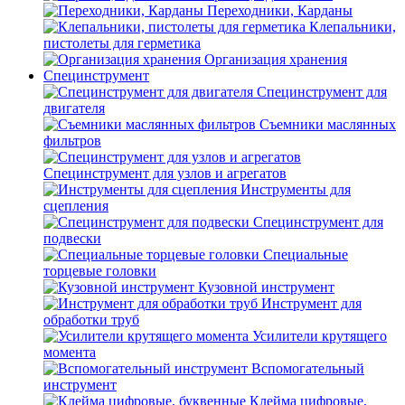
Переходники, Карданы
Клепальники,
пистолеты для герметика
Организация хранения
Специнструмент
Специнструмент для
двигателя
Съемники маслянных
фильтров
Специнструмент для узлов и агрегатов
Инструменты для
сцепления
Специнструмент для
подвески
Специальные
торцевые головки
Кузовной инструмент
Инструмент для
обработки труб
Усилители крутящего
момента
Вспомогательный
инструмент
Клейма цифровые,