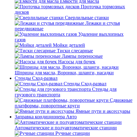
Емкости для масла
Проточка тормозных
дисков
Сверлильные станки
Лежаки и стулья
передвижные
Удаление выхлопных
газов
Мойки деталей
Тиски слесарные
Лампы переносные
Насосы для бочек
Шприцы для масла, Воронки, шланги, насадки
Стенды Сход-развал
Стенды Сход-развал
Стенды для
грузового транспорта
Сдвижные
платформы, поворотные круги
Ямные пути и аксессуары
Заправка кондиционера Авто
Автоматические и полуавтоматические станции
Ручные станции