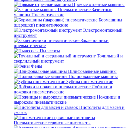
Прямые отрезные машины
Зачистные
машины Пневматические
Бормашины
(шарошки) пневматические
Электромонтажный
инструмент
Заклепочники
пневматические
Пылесосы
Точильный и
сверлильный инструмент
Фены
Шлифовальные машины
Полировальные машины
Зубила пневматические
Лобзики и
ножовки пневматические
Ножницы и
дыроколы пневматические
Пистолеты для масел и
смазок
Пневматические сервисные пистолеты
Аксессуары для пылесосов