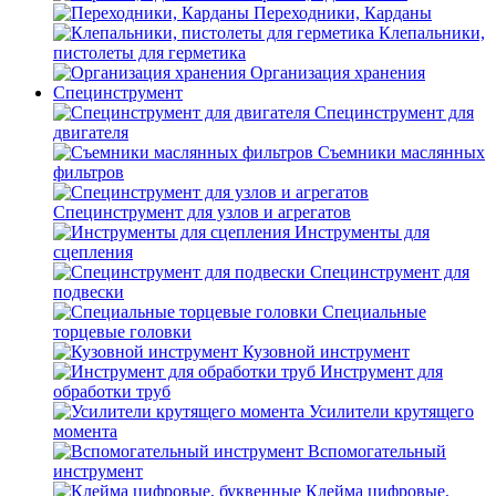
Переходники, Карданы
Клепальники,
пистолеты для герметика
Организация хранения
Специнструмент
Специнструмент для
двигателя
Съемники маслянных
фильтров
Специнструмент для узлов и агрегатов
Инструменты для
сцепления
Специнструмент для
подвески
Специальные
торцевые головки
Кузовной инструмент
Инструмент для
обработки труб
Усилители крутящего
момента
Вспомогательный
инструмент
Клейма цифровые,