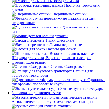
Емкости для масла
Проточка тормозных
дисков
Сверлильные станки
Лежаки и стулья
передвижные
Удаление выхлопных
газов
Мойки деталей
Тиски слесарные
Лампы переносные
Насосы для бочек
Шприцы для масла, Воронки, шланги, насадки
Стенды Сход-развал
Стенды Сход-развал
Стенды для
грузового транспорта
Сдвижные
платформы, поворотные круги
Ямные пути и аксессуары
Заправка кондиционера Авто
Автоматические и полуавтоматические станции
Ручные станции