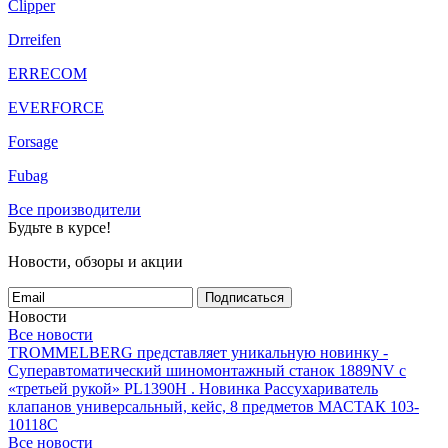
Clipper
Drreifen
ERRECOM
EVERFORCE
Forsage
Fubag
Все производители
Будьте в курсе!
Новости, обзоры и акции
Подписаться
Новости
Все новости
TROMMELBERG представляет уникальную новинку -
Суперавтоматический шиномонтажный станок 1889NV с
«третьей рукой» PL1390H .
Новинка Рассухариватель
клапанов универсальный, кейс, 8 предметов МАСТАК 103-
10118C
Все новости