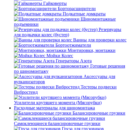
Гайковерты
Борторасширители
Подкатные домкраты
Шиномонтажные
подъемники
Резервуары
для подкачки колес (бустер)
Ванны для проверки колес
Бортоотжиматели
Монтировки, монтажки
Мойки Колес
Генераторы Азота
Готовые решения
по шиномонтажу
Аксессуары для
вулканизаторов
Тестеры подвески
Вибростенд
Усилители крутящего момента (Мясорубки)
Расходные материалы для шиномонтажа
Балансировочные грузики
Самоклеющиеся балансировочные грузики
Груза для грузовиков