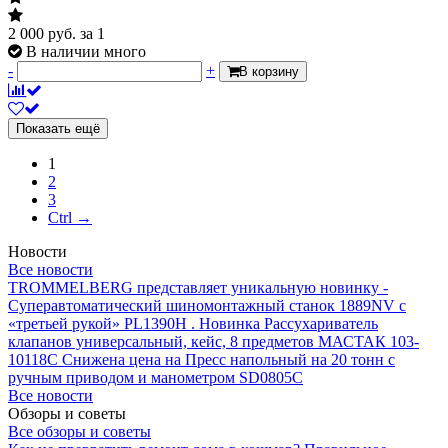
2 000
руб.
за 1
В наличии много
-
+
В корзину
Показать ещё
1
2
3
Ctrl →
Новости
Все новости
TROMMELBERG представляет уникальную новинку -
Суперавтоматический шиномонтажный станок 1889NV с
«третьей рукой» PL1390H .
Новинка Рассухариватель
клапанов универсальный, кейс, 8 предметов МАСТАК 103-
10118C
Снижена цена на Пресс напольный на 20 тонн с
ручным приводом и манометром SD0805C
Все новости
Обзоры и советы
Все обзоры и советы