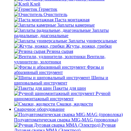
Клей
Герметик
Очиститель
Паста монтажная
Заплаты камерные
Заплаты
радиальные, диагональные
Заплаты универсальные
Жгуты, ножки, грибки
Резина сырая
Вентили,
удлинители, золотники
Фрезы и
абразивный инструмент
Шипы и
шиповальный инструмент
Пакеты для шин
Ручной
шиномонтажный инструмент
Смазки, жидкости
Сварочное оборудование
Полуавтоматическая сварка MIG-MAG (проволока)
Ручная
Дуговая сварка MMA (Электрод)