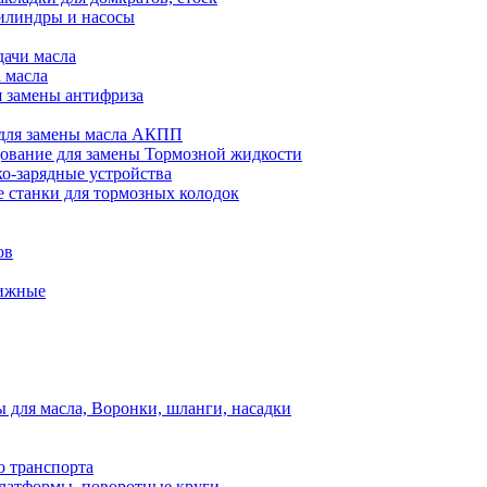
илиндры и насосы
дачи масла
 масла
я замены антифриза
для замены масла АКПП
ование для замены Тормозной жидкости
ко-зарядные устройства
 станки для тормозных колодок
ов
вижные
для масла, Воронки, шланги, насадки
о транспорта
атформы, поворотные круги