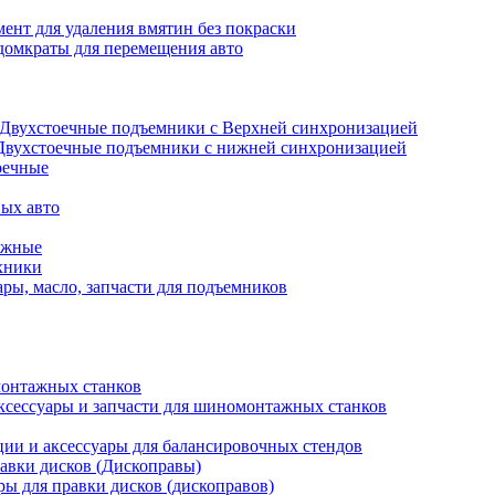
ент для удаления вмятин без покраски
домкраты для перемещения авто
Двухстоечные подъемники с Верхней синхронизацией
Двухстоечные подъемники с нижней синхронизацией
оечные
ых авто
ажные
хники
ры, масло, запчасти для подъемников
онтажных станков
ксессуары и запчасти для шиномонтажных станков
ии и аксессуары для балансировочных стендов
авки дисков (Дископравы)
ры для правки дисков (дископравов)