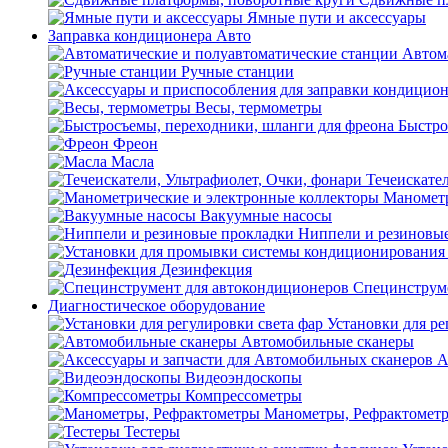
Ямные пути и аксессуары
Заправка кондиционера Авто
Автом
Ручные станции
Весы, термометры
Быстро
Фреон
Масла
Течеискател
Манометр
Вакуумные насосы
Ниппели и резиновы
Дезинфекция
Специнструме
Диагностическое оборудование
Установки для ре
Автомобильные сканеры
А
Видеоэндоскопы
Компрессометры
Манометры, Рефрактомет
Тестеры