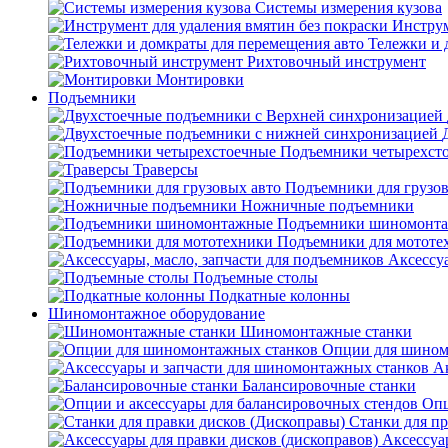
Системы измерения кузова
Инструм
Тележки и 
Рихтовочный инструмент
Монтировки
Подъемники
Подъемники четырехст
Траверсы
Подъемники для грузов
Ножничные подъемники
Подъемники шиномонт
Подъемники для мототе
Аксессуа
Подъемные столы
Подкатные колонны
Шиномонтажное оборудование
Шиномонтажные станки
Опции для шином
А
Балансировочные станки
Опц
Станки для пр
Аксессуа