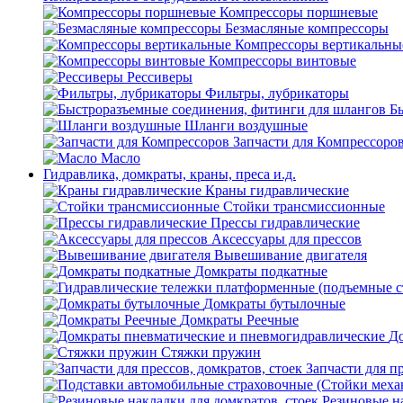
Компрессоры поршневые
Безмасляные компрессоры
Компрессоры вертикальны
Компрессоры винтовые
Рессиверы
Фильтры, лубрикаторы
Б
Шланги воздушные
Запчасти для Компрессоро
Масло
Гидравлика, домкраты, краны, преса и.д.
Краны гидравлические
Стойки трансмиссионные
Прессы гидравлические
Аксессуары для прессов
Вывешивание двигателя
Домкраты подкатные
Домкраты бутылочные
Домкраты Реечные
До
Стяжки пружин
Запчасти для пр
Резиновые на