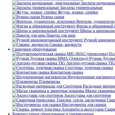
Заплаты радиальны
Заплаты универсальные
Жгуты, ножки, грибки
Резина сырая
Вентили, удлинители
Фрезы и абразивный 
Шипы и шиповальн
Пакеты для шин
Ручной шиномон
Смазки, жидкости
Сварочное оборудование
Пол
Ручная Дугова
Аргоно-дуговая сварка TIG
Споттеры, точечная сварка
Контактная сварка
Индукционные нагревате
Плазморезы
Расходные матери
Маски сварщика
Аксессуары для споттеров
Свар
Инструменты для сварки
Сварк
Компрессорное оборудование и пневмолинии