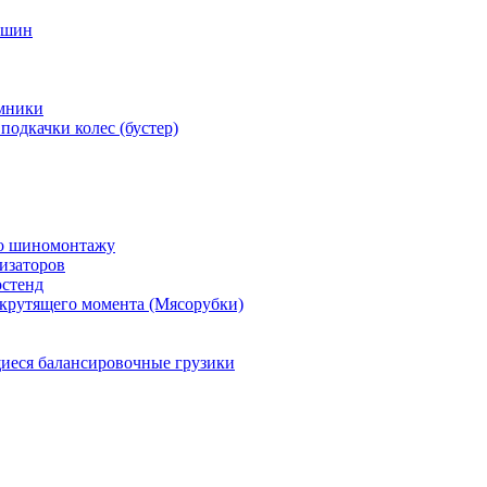
 шин
мники
подкачки колес (бустер)
по шиномонтажу
изаторов
остенд
крутящего момента (Мясорубки)
еся балансировочные грузики