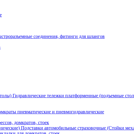
е
ыстроразъемные соединения, фитинги для шлангов
в
Гидравлические тележки платформенные (подъемные сто
мкраты пневматические и пневмогидравлические
ессов, домкратов, стоек
Подставки автомобильные страховочные (Стойки мех
кладки для домкратов, стоек