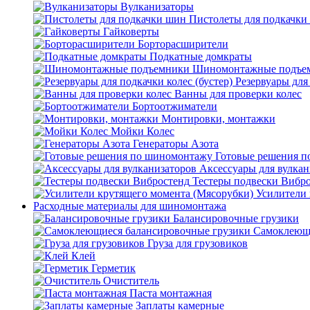
Вулканизаторы
Пистолеты для подкачки
Гайковерты
Борторасширители
Подкатные домкраты
Шиномонтажные подъе
Резервуары для 
Ванны для проверки колес
Бортоотжиматели
Монтировки, монтажки
Мойки Колес
Генераторы Азота
Готовые решения 
Аксессуары для вулкан
Тестеры подвески Вибр
Усилители 
Расходные материалы для шиномонтажа
Балансировочные грузики
Самоклеющи
Груза для грузовиков
Клей
Герметик
Очиститель
Паста монтажная
Заплаты камерные