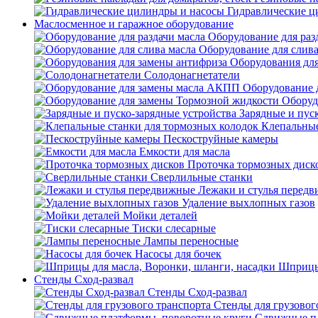
Гидравлические ц
Маслосменное и гаражное оборудование
Оборудование для раз
Оборудование для слива
Оборудования дл
Солодонагнетатели
Оборудование 
Оборуд
Зарядные и пус
Клепальные
Пескоструйные камеры
Емкости для масла
Проточка тормозных диск
Сверлильные станки
Лежаки и стулья перед
Удаление выхлопных газов
Мойки деталей
Тиски слесарные
Лампы переносные
Насосы для бочек
Шприцы 
Стенды Сход-развал
Стенды Сход-развал
Стенды для грузовог
Сдвижные пл