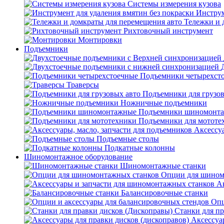
Системы измерения кузова
Инструм
Тележки и 
Рихтовочный инструмент
Монтировки
Подъемники
Подъемники четырехст
Траверсы
Подъемники для грузов
Ножничные подъемники
Подъемники шиномонт
Подъемники для мототе
Аксессуа
Подъемные столы
Подкатные колонны
Шиномонтажное оборудование
Шиномонтажные станки
Опции для шином
А
Балансировочные станки
Опц
Станки для пр
Аксессуа