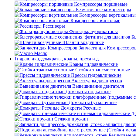
Компрессоры поршневые
Безмасляные компрессоры
Компрессоры вертикальны
Компрессоры винтовые
Рессиверы
Фильтры, лубрикаторы
Б
Шланги воздушные
Запчасти для Компрессоро
Масло
Гидравлика, домкраты, краны, преса и.д.
Краны гидравлические
Стойки трансмиссионные
Прессы гидравлические
Аксессуары для прессов
Вывешивание двигателя
Домкраты подкатные
Домкраты бутылочные
Домкраты Реечные
До
Стяжки пружин
Запчасти для пр
Резиновые на