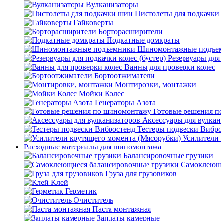
Вулканизаторы
Пистолеты для подкачки
Гайковерты
Борторасширители
Подкатные домкраты
Шиномонтажные подъе
Резервуары для 
Ванны для проверки колес
Бортоотжиматели
Монтировки, монтажки
Мойки Колес
Генераторы Азота
Готовые решения 
Аксессуары для вулкан
Тестеры подвески Вибр
Усилители 
Расходные материалы для шиномонтажа
Балансировочные грузики
Самоклеющи
Груза для грузовиков
Клей
Герметик
Очиститель
Паста монтажная
Заплаты камерные