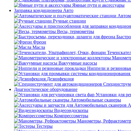
Ямные пути и аксессуары
Заправка кондиционера Авто
Автом
Ручные станции
Весы, термометры
Быстро
Фреон
Масла
Течеискател
Манометр
Вакуумные насосы
Ниппели и резиновы
Дезинфекция
Специнструме
Диагностическое оборудование
Установки для ре
Автомобильные сканеры
А
Видеоэндоскопы
Компрессометры
Манометры, Рефрактомет
Тестеры