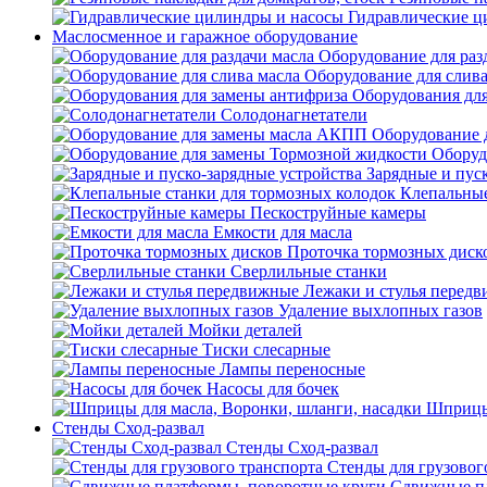
Гидравлические ц
Маслосменное и гаражное оборудование
Оборудование для раз
Оборудование для слива
Оборудования дл
Солодонагнетатели
Оборудование 
Оборуд
Зарядные и пус
Клепальные
Пескоструйные камеры
Емкости для масла
Проточка тормозных диск
Сверлильные станки
Лежаки и стулья перед
Удаление выхлопных газов
Мойки деталей
Тиски слесарные
Лампы переносные
Насосы для бочек
Шприцы 
Стенды Сход-развал
Стенды Сход-развал
Стенды для грузовог
Сдвижные пл