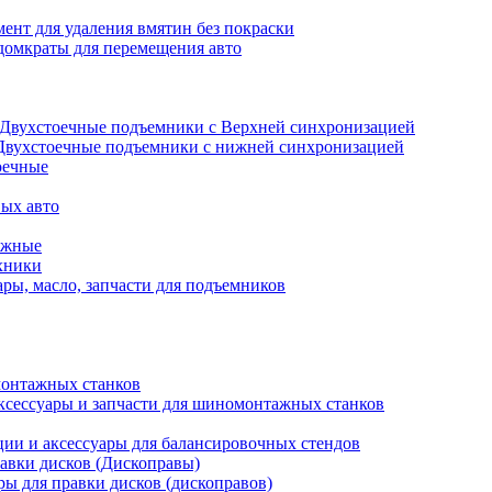
ент для удаления вмятин без покраски
домкраты для перемещения авто
Двухстоечные подъемники с Верхней синхронизацией
Двухстоечные подъемники с нижней синхронизацией
оечные
ых авто
ажные
хники
ры, масло, запчасти для подъемников
онтажных станков
ксессуары и запчасти для шиномонтажных станков
ии и аксессуары для балансировочных стендов
авки дисков (Дископравы)
ры для правки дисков (дископравов)