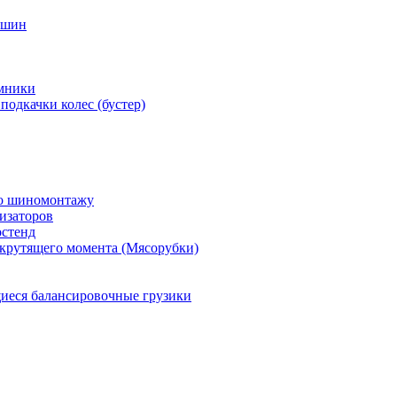
 шин
мники
подкачки колес (бустер)
по шиномонтажу
изаторов
остенд
крутящего момента (Мясорубки)
еся балансировочные грузики