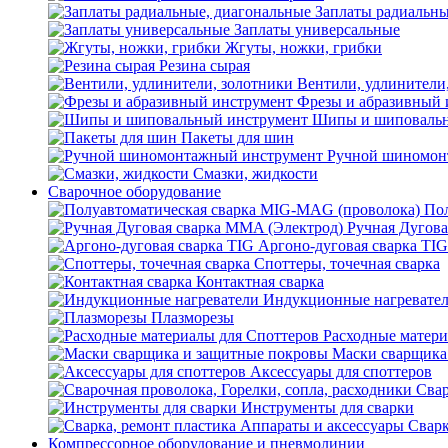
Заплаты радиальны
Заплаты универсальные
Жгуты, ножки, грибки
Резина сырая
Вентили, удлинители
Фрезы и абразивный 
Шипы и шиповальн
Пакеты для шин
Ручной шиномон
Смазки, жидкости
Сварочное оборудование
Пол
Ручная Дугова
Аргоно-дуговая сварка TIG
Споттеры, точечная сварка
Контактная сварка
Индукционные нагревате
Плазморезы
Расходные матери
Маски сварщика
Аксессуары для споттеров
Свар
Инструменты для сварки
Сварк
Компрессорное оборудование и пневмолинии