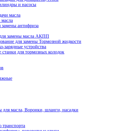
илиндры и насосы
дачи масла
 масла
я замены антифриза
для замены масла АКПП
ование для замены Тормозной жидкости
ко-зарядные устройства
 станки для тормозных колодок
ов
вижные
для масла, Воронки, шланги, насадки
о транспорта
атформы, поворотные круги