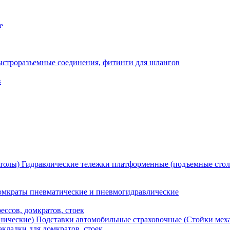
е
ыстроразъемные соединения, фитинги для шлангов
в
Гидравлические тележки платформенные (подъемные сто
мкраты пневматические и пневмогидравлические
ессов, домкратов, стоек
Подставки автомобильные страховочные (Стойки мех
кладки для домкратов, стоек