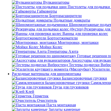
Вулканизаторы
Пистолеты для подкачки
Гайковерты
Борторасширители
Подкатные домкраты
Шиномонтажные подъе
Резервуары для 
Ванны для проверки колес
Бортоотжиматели
Монтировки, монтажки
Мойки Колес
Генераторы Азота
Готовые решения 
Аксессуары для вулкан
Тестеры подвески Вибр
Усилители 
Расходные материалы для шиномонтажа
Балансировочные грузики
Самоклеющи
Груза для грузовиков
Клей
Герметик
Очиститель
Паста монтажная
Заплаты камерные