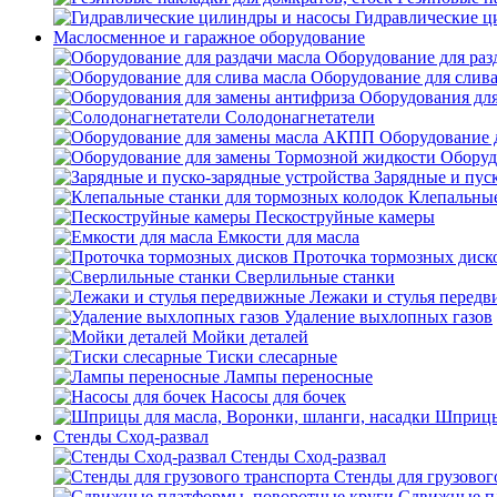
Гидравлические ц
Маслосменное и гаражное оборудование
Оборудование для раз
Оборудование для слива
Оборудования дл
Солодонагнетатели
Оборудование 
Оборуд
Зарядные и пус
Клепальные
Пескоструйные камеры
Емкости для масла
Проточка тормозных диск
Сверлильные станки
Лежаки и стулья перед
Удаление выхлопных газов
Мойки деталей
Тиски слесарные
Лампы переносные
Насосы для бочек
Шприцы 
Стенды Сход-развал
Стенды Сход-развал
Стенды для грузовог
Сдвижные пл