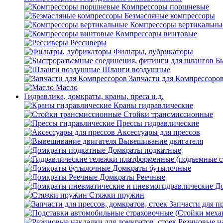
Компрессоры поршневые
Безмасляные компрессоры
Компрессоры вертикальны
Компрессоры винтовые
Рессиверы
Фильтры, лубрикаторы
Б
Шланги воздушные
Запчасти для Компрессоро
Масло
Гидравлика, домкраты, краны, преса и.д.
Краны гидравлические
Стойки трансмиссионные
Прессы гидравлические
Аксессуары для прессов
Вывешивание двигателя
Домкраты подкатные
Домкраты бутылочные
Домкраты Реечные
До
Стяжки пружин
Запчасти для пр
Резиновые на