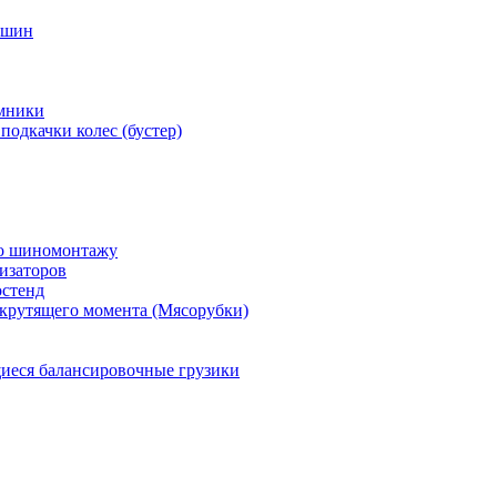
 шин
мники
подкачки колес (бустер)
по шиномонтажу
изаторов
остенд
крутящего момента (Мясорубки)
еся балансировочные грузики