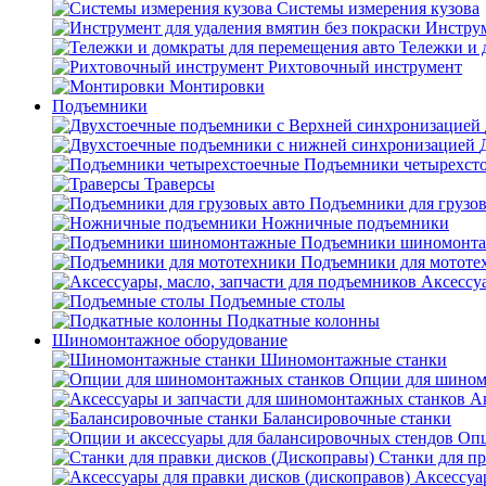
Системы измерения кузова
Инструм
Тележки и 
Рихтовочный инструмент
Монтировки
Подъемники
Подъемники четырехст
Траверсы
Подъемники для грузов
Ножничные подъемники
Подъемники шиномонт
Подъемники для мототе
Аксессуа
Подъемные столы
Подкатные колонны
Шиномонтажное оборудование
Шиномонтажные станки
Опции для шином
А
Балансировочные станки
Опц
Станки для пр
Аксессуа