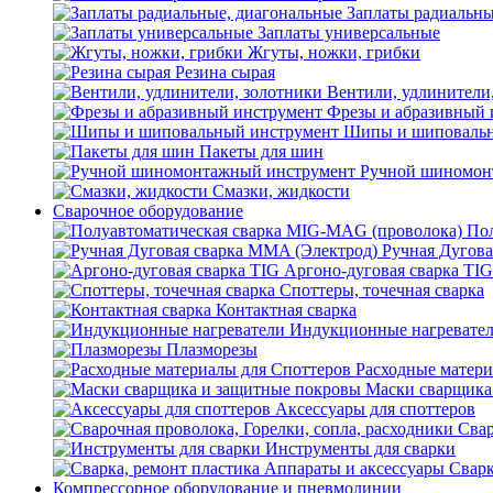
Заплаты радиальны
Заплаты универсальные
Жгуты, ножки, грибки
Резина сырая
Вентили, удлинители
Фрезы и абразивный 
Шипы и шиповальн
Пакеты для шин
Ручной шиномон
Смазки, жидкости
Сварочное оборудование
Пол
Ручная Дугова
Аргоно-дуговая сварка TIG
Споттеры, точечная сварка
Контактная сварка
Индукционные нагревате
Плазморезы
Расходные матери
Маски сварщика
Аксессуары для споттеров
Свар
Инструменты для сварки
Сварк
Компрессорное оборудование и пневмолинии