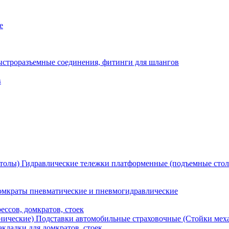
е
ыстроразъемные соединения, фитинги для шлангов
в
Гидравлические тележки платформенные (подъемные сто
мкраты пневматические и пневмогидравлические
ессов, домкратов, стоек
Подставки автомобильные страховочные (Стойки мех
кладки для домкратов, стоек