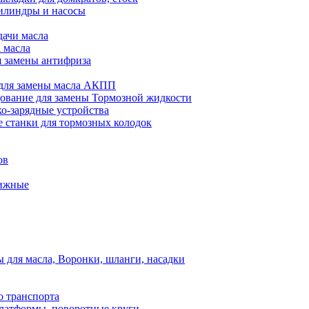
илиндры и насосы
дачи масла
 масла
я замены антифриза
для замены масла АКПП
ование для замены Тормозной жидкости
ко-зарядные устройства
 станки для тормозных колодок
ов
вижные
для масла, Воронки, шланги, насадки
о транспорта
атформы, поворотные круги