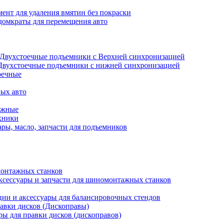
ент для удаления вмятин без покраски
домкраты для перемещения авто
Двухстоечные подъемники с Верхней синхронизацией
Двухстоечные подъемники с нижней синхронизацией
оечные
ых авто
ажные
хники
ры, масло, запчасти для подъемников
онтажных станков
ксессуары и запчасти для шиномонтажных станков
ии и аксессуары для балансировочных стендов
авки дисков (Дископравы)
ры для правки дисков (дископравов)