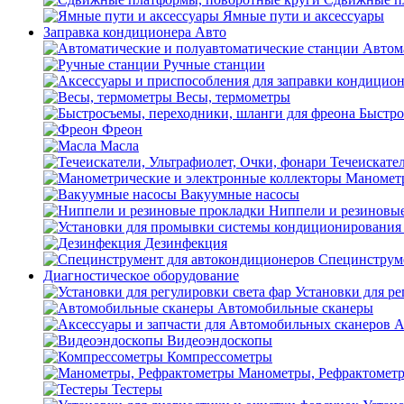
Ямные пути и аксессуары
Заправка кондиционера Авто
Автом
Ручные станции
Весы, термометры
Быстро
Фреон
Масла
Течеискател
Манометр
Вакуумные насосы
Ниппели и резиновы
Дезинфекция
Специнструме
Диагностическое оборудование
Установки для ре
Автомобильные сканеры
А
Видеоэндоскопы
Компрессометры
Манометры, Рефрактомет
Тестеры