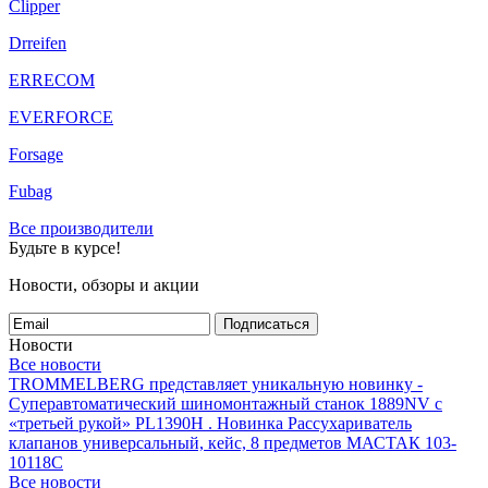
Clipper
Drreifen
ERRECOM
EVERFORCE
Forsage
Fubag
Все производители
Будьте в курсе!
Новости, обзоры и акции
Подписаться
Новости
Все новости
TROMMELBERG представляет уникальную новинку -
Суперавтоматический шиномонтажный станок 1889NV с
«третьей рукой» PL1390H .
Новинка Рассухариватель
клапанов универсальный, кейс, 8 предметов МАСТАК 103-
10118C
Все новости