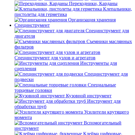
Переходники, Карданы
Клепальники,
пистолеты для герметика
Организация хранения
Специнструмент
Специнструмент для
двигателя
Съемники маслянных
фильтров
Специнструмент для узлов и агрегатов
Инструменты для
сцепления
Специнструмент для
подвески
Специальные
торцевые головки
Кузовной инструмент
Инструмент для
обработки труб
Усилители крутящего
момента
Вспомогательный
инструмент
Клейма цифровые,