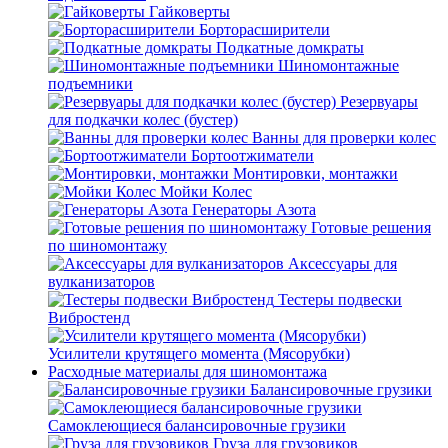
Гайковерты
Борторасширители
Подкатные домкраты
Шиномонтажные
подъемники
Резервуары
для подкачки колес (бустер)
Ванны для проверки колес
Бортоотжиматели
Монтировки, монтажки
Мойки Колес
Генераторы Азота
Готовые решения
по шиномонтажу
Аксессуары для
вулканизаторов
Тестеры подвески
Вибростенд
Усилители крутящего момента (Мясорубки)
Расходные материалы для шиномонтажа
Балансировочные грузики
Самоклеющиеся балансировочные грузики
Груза для грузовиков