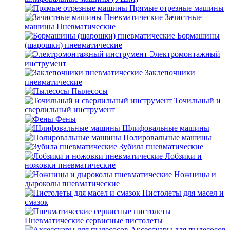
Прямые отрезные машины
Зачистные
машины Пневматические
Бормашины
(шарошки) пневматические
Электромонтажный
инструмент
Заклепочники
пневматические
Пылесосы
Точильный и
сверлильный инструмент
Фены
Шлифовальные машины
Полировальные машины
Зубила пневматические
Лобзики и
ножовки пневматические
Ножницы и
дыроколы пневматические
Пистолеты для масел и
смазок
Пневматические сервисные пистолеты
Аксессуары для пылесосов