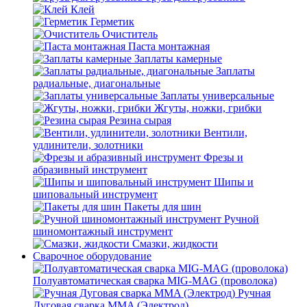
Клей
Герметик
Очиститель
Паста монтажная
Заплаты камерные
Заплаты
радиальные, диагональные
Заплаты универсальные
Жгуты, ножки, грибки
Резина сырая
Вентили,
удлинители, золотники
Фрезы и
абразивный инструмент
Шипы и
шиповальный инструмент
Пакеты для шин
Ручной
шиномонтажный инструмент
Смазки, жидкости
Сварочное оборудование
Полуавтоматическая сварка MIG-MAG (проволока)
Ручная
Дуговая сварка MMA (Электрод)