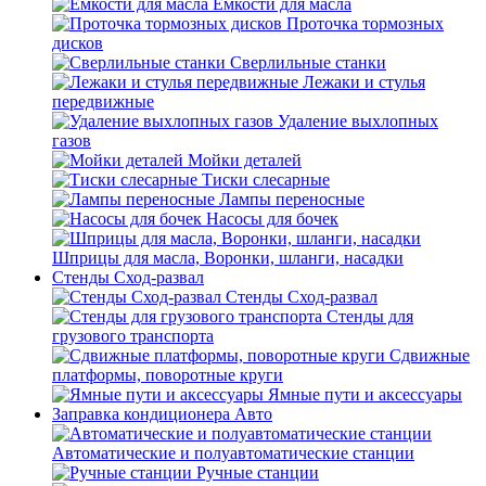
Емкости для масла
Проточка тормозных
дисков
Сверлильные станки
Лежаки и стулья
передвижные
Удаление выхлопных
газов
Мойки деталей
Тиски слесарные
Лампы переносные
Насосы для бочек
Шприцы для масла, Воронки, шланги, насадки
Стенды Сход-развал
Стенды Сход-развал
Стенды для
грузового транспорта
Сдвижные
платформы, поворотные круги
Ямные пути и аксессуары
Заправка кондиционера Авто
Автоматические и полуавтоматические станции
Ручные станции