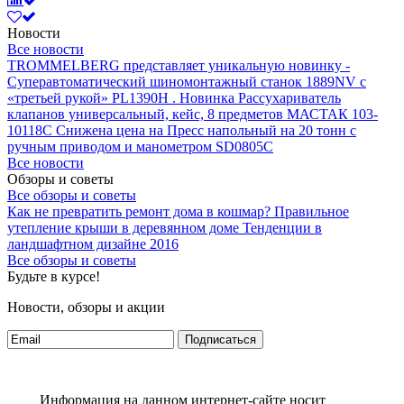
Новости
Все новости
TROMMELBERG представляет уникальную новинку -
Суперавтоматический шиномонтажный станок 1889NV с
«третьей рукой» PL1390H .
Новинка Рассухариватель
клапанов универсальный, кейс, 8 предметов МАСТАК 103-
10118C
Снижена цена на Пресс напольный на 20 тонн с
ручным приводом и манометром SD0805C
Все новости
Обзоры и советы
Все обзоры и советы
Как не превратить ремонт дома в кошмар?
Правильное
утепление крыши в деревянном доме
Тенденции в
ландшафтном дизайне 2016
Все обзоры и советы
Будьте в курсе!
Новости, обзоры и акции
Подписаться
Информация на данном интернет-сайте носит