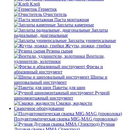
Клей
Герметик
Очиститель
Паста монтажная
Заплаты камерные
Заплаты
радиальные, диагональные
Заплаты универсальные
Жгуты, ножки, грибки
Резина сырая
Вентили,
удлинители, золотники
Фрезы и
абразивный инструмент
Шипы и
шиповальный инструмент
Пакеты для шин
Ручной
шиномонтажный инструмент
Смазки, жидкости
Сварочное оборудование
Полуавтоматическая сварка MIG-MAG (проволока)
Ручная
Дуговая сварка MMA (Электрод)