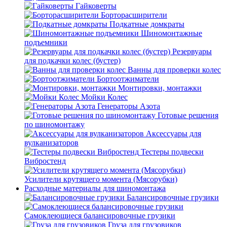
Гайковерты
Борторасширители
Подкатные домкраты
Шиномонтажные
подъемники
Резервуары
для подкачки колес (бустер)
Ванны для проверки колес
Бортоотжиматели
Монтировки, монтажки
Мойки Колес
Генераторы Азота
Готовые решения
по шиномонтажу
Аксессуары для
вулканизаторов
Тестеры подвески
Вибростенд
Усилители крутящего момента (Мясорубки)
Расходные материалы для шиномонтажа
Балансировочные грузики
Самоклеющиеся балансировочные грузики
Груза для грузовиков