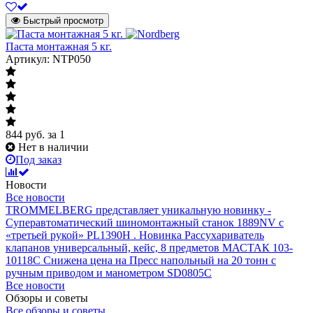
Быстрый просмотр
Паста монтажная 5 кг.
Артикул: NTP050
844
руб.
за 1
Нет в наличии
Под заказ
Новости
Все новости
TROMMELBERG представляет уникальную новинку -
Суперавтоматический шиномонтажный станок 1889NV с
«третьей рукой» PL1390H .
Новинка Рассухариватель
клапанов универсальный, кейс, 8 предметов МАСТАК 103-
10118C
Снижена цена на Пресс напольный на 20 тонн с
ручным приводом и манометром SD0805C
Все новости
Обзоры и советы
Все обзоры и советы