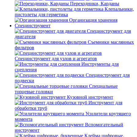
Переходники, Карданы
Клепальники,
пистолеты для герметика
Организация хранения
Специнструмент
Специнструмент для
двигателя
Съемники маслянных
фильтров
Специнструмент для узлов и агрегатов
Инструменты для
сцепления
Специнструмент для
подвески
Специальные
торцевые головки
Кузовной инструмент
Инструмент для
обработки труб
Усилители крутящего
момента
Вспомогательный
инструмент
Клейма цифровые,