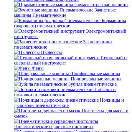
Прямые отрезные машины
Зачистные
машины Пневматические
Бормашины
(шарошки) пневматические
Электромонтажный
инструмент
Заклепочники
пневматические
Пылесосы
Точильный и
сверлильный инструмент
Фены
Шлифовальные машины
Полировальные машины
Зубила пневматические
Лобзики и
ножовки пневматические
Ножницы и
дыроколы пневматические
Пистолеты для масел и
смазок
Пневматические сервисные пистолеты
Аксессуары для пылесосов