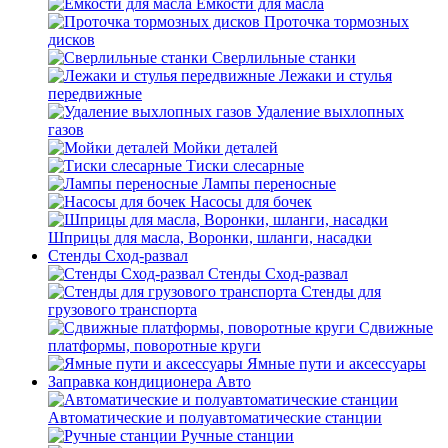
Емкости для масла
Проточка тормозных
дисков
Сверлильные станки
Лежаки и стулья
передвижные
Удаление выхлопных
газов
Мойки деталей
Тиски слесарные
Лампы переносные
Насосы для бочек
Шприцы для масла, Воронки, шланги, насадки
Стенды Сход-развал
Стенды Сход-развал
Стенды для
грузового транспорта
Сдвижные
платформы, поворотные круги
Ямные пути и аксессуары
Заправка кондиционера Авто
Автоматические и полуавтоматические станции
Ручные станции