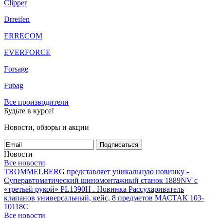
Clipper
Drreifen
ERRECOM
EVERFORCE
Forsage
Fubag
Все производители
Будьте в курсе!
Новости, обзоры и акции
Подписаться
Новости
Все новости
TROMMELBERG представляет уникальную новинку -
Суперавтоматический шиномонтажный станок 1889NV с
«третьей рукой» PL1390H .
Новинка Рассухариватель
клапанов универсальный, кейс, 8 предметов МАСТАК 103-
10118C
Все новости