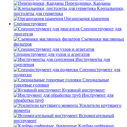
Переходники, Карданы
Клепальники,
пистолеты для герметика
Организация хранения
Специнструмент
Специнструмент для
двигателя
Съемники маслянных
фильтров
Специнструмент для узлов и агрегатов
Инструменты для
сцепления
Специнструмент для
подвески
Специальные
торцевые головки
Кузовной инструмент
Инструмент для
обработки труб
Усилители крутящего
момента
Вспомогательный
инструмент
Клейма цифровые,