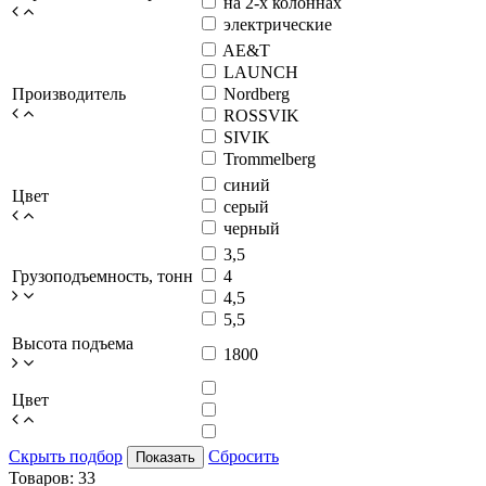
на 2-х колоннах
электрические
AE&T
LAUNCH
Производитель
Nordberg
ROSSVIK
SIVIK
Trommelberg
синий
Цвет
серый
черный
3,5
Грузоподъемность, тонн
4
4,5
5,5
Высота подъема
1800
Цвет
Скрыть подбор
Сбросить
Показать
Товаров:
33