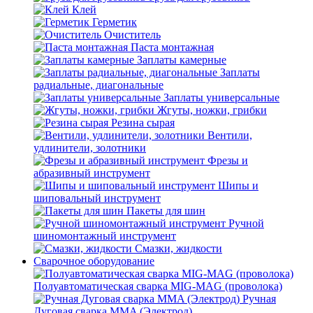
Клей
Герметик
Очиститель
Паста монтажная
Заплаты камерные
Заплаты
радиальные, диагональные
Заплаты универсальные
Жгуты, ножки, грибки
Резина сырая
Вентили,
удлинители, золотники
Фрезы и
абразивный инструмент
Шипы и
шиповальный инструмент
Пакеты для шин
Ручной
шиномонтажный инструмент
Смазки, жидкости
Сварочное оборудование
Полуавтоматическая сварка MIG-MAG (проволока)
Ручная
Дуговая сварка MMA (Электрод)