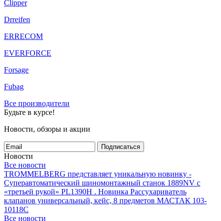
Clipper
Drreifen
ERRECOM
EVERFORCE
Forsage
Fubag
Все производители
Будьте в курсе!
Новости, обзоры и акции
Подписаться
Новости
Все новости
TROMMELBERG представляет уникальную новинку -
Суперавтоматический шиномонтажный станок 1889NV с
«третьей рукой» PL1390H .
Новинка Рассухариватель
клапанов универсальный, кейс, 8 предметов МАСТАК 103-
10118C
Все новости