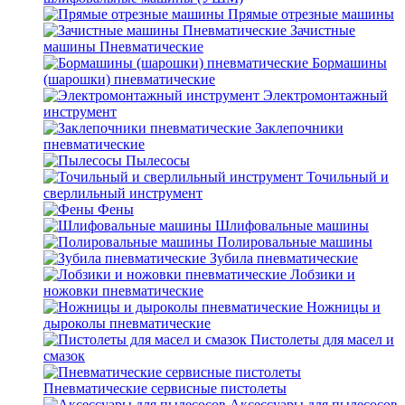
Прямые отрезные машины
Зачистные
машины Пневматические
Бормашины
(шарошки) пневматические
Электромонтажный
инструмент
Заклепочники
пневматические
Пылесосы
Точильный и
сверлильный инструмент
Фены
Шлифовальные машины
Полировальные машины
Зубила пневматические
Лобзики и
ножовки пневматические
Ножницы и
дыроколы пневматические
Пистолеты для масел и
смазок
Пневматические сервисные пистолеты
Аксессуары для пылесосов