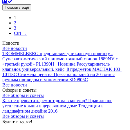
Показать ещё
1
2
3
Ctrl →
Новости
Все новости
TROMMELBERG представляет уникальную новинку -
Суперавтоматический шиномонтажный станок 1889NV с
«третьей рукой» PL1390H .
Новинка Рассухариватель
клапанов универсальный, кейс, 8 предметов МАСТАК 103-
10118C
Снижена цена на Пресс напольный на 20 тонн с
ручным приводом и манометром SD0805C
Все новости
Обзоры и советы
Все обзоры и советы
Как не превратить ремонт дома в кошмар?
Правильное
утепление крыши в деревянном доме
Тенденции в
ландшафтном дизайне 2016
Все обзоры и советы
Будьте в курсе!