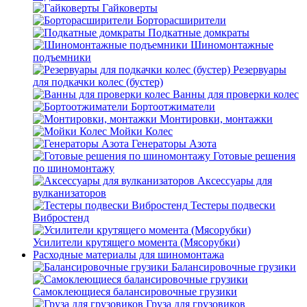
Гайковерты
Борторасширители
Подкатные домкраты
Шиномонтажные
подъемники
Резервуары
для подкачки колес (бустер)
Ванны для проверки колес
Бортоотжиматели
Монтировки, монтажки
Мойки Колес
Генераторы Азота
Готовые решения
по шиномонтажу
Аксессуары для
вулканизаторов
Тестеры подвески
Вибростенд
Усилители крутящего момента (Мясорубки)
Расходные материалы для шиномонтажа
Балансировочные грузики
Самоклеющиеся балансировочные грузики
Груза для грузовиков