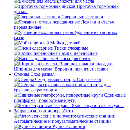
Емкости для масла
Проточка тормозных
дисков
Сверлильные станки
Лежаки и стулья
передвижные
Удаление выхлопных
газов
Мойки деталей
Тиски слесарные
Лампы переносные
Насосы для бочек
Шприцы для масла, Воронки, шланги, насадки
Стенды Сход-развал
Стенды Сход-развал
Стенды для
грузового транспорта
Сдвижные
платформы, поворотные круги
Ямные пути и аксессуары
Заправка кондиционера Авто
Автоматические и полуавтоматические станции
Ручные станции