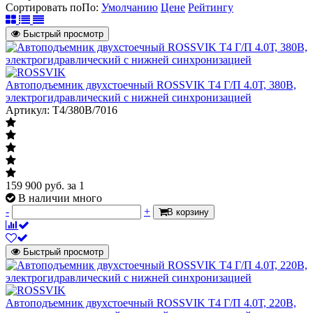
Сортировать по
По
:
Умолчанию
Цене
Рейтингу
Быстрый просмотр
Автоподъемник двухстоечный ROSSVIK T4 Г/П 4.0Т, 380В,
электрогидравлический с нижней синхронизацией
Артикул: T4/380В/7016
159 900
руб.
за 1
В наличии много
-
+
В корзину
Быстрый просмотр
Автоподъемник двухстоечный ROSSVIK T4 Г/П 4.0Т, 220В,