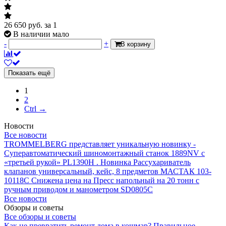
26 650
руб.
за 1
В наличии мало
-
+
В корзину
Показать ещё
1
2
Ctrl →
Новости
Все новости
TROMMELBERG представляет уникальную новинку -
Суперавтоматический шиномонтажный станок 1889NV с
«третьей рукой» PL1390H .
Новинка Рассухариватель
клапанов универсальный, кейс, 8 предметов МАСТАК 103-
10118C
Снижена цена на Пресс напольный на 20 тонн с
ручным приводом и манометром SD0805C
Все новости
Обзоры и советы
Все обзоры и советы
Как не превратить ремонт дома в кошмар?
Правильное