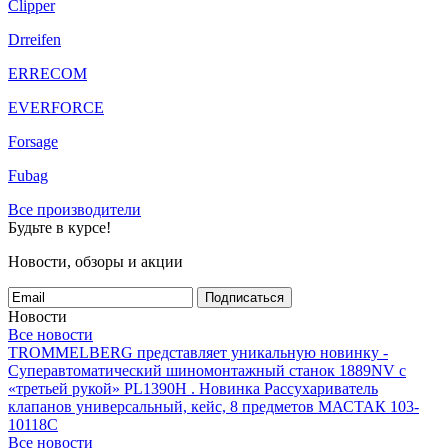
Clipper
Drreifen
ERRECOM
EVERFORCE
Forsage
Fubag
Все производители
Будьте в курсе!
Новости, обзоры и акции
Подписаться
Новости
Все новости
TROMMELBERG представляет уникальную новинку -
Суперавтоматический шиномонтажный станок 1889NV с
«третьей рукой» PL1390H .
Новинка Рассухариватель
клапанов универсальный, кейс, 8 предметов МАСТАК 103-
10118C
Все новости