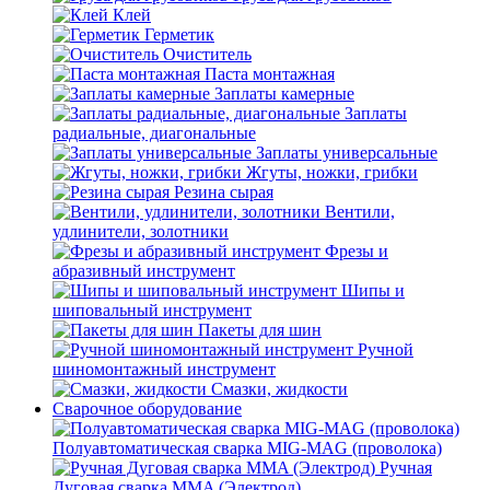
Клей
Герметик
Очиститель
Паста монтажная
Заплаты камерные
Заплаты
радиальные, диагональные
Заплаты универсальные
Жгуты, ножки, грибки
Резина сырая
Вентили,
удлинители, золотники
Фрезы и
абразивный инструмент
Шипы и
шиповальный инструмент
Пакеты для шин
Ручной
шиномонтажный инструмент
Смазки, жидкости
Сварочное оборудование
Полуавтоматическая сварка MIG-MAG (проволока)
Ручная
Дуговая сварка MMA (Электрод)