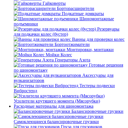
Гайковерты
Борторасширители
Подкатные домкраты
Шиномонтажные
подъемники
Резервуары
для подкачки колес (бустер)
Ванны для проверки колес
Бортоотжиматели
Монтировки, монтажки
Мойки Колес
Генераторы Азота
Готовые решения
по шиномонтажу
Аксессуары для
вулканизаторов
Тестеры подвески
Вибростенд
Усилители крутящего момента (Мясорубки)
Расходные материалы для шиномонтажа
Балансировочные грузики
Самоклеющиеся балансировочные грузики
Груза для грузовиков