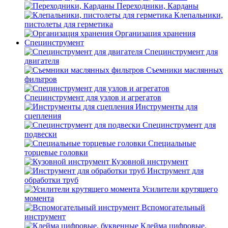
Переходники, Карданы
Клепальники,
пистолеты для герметика
Организация хранения
Специнструмент
Специнструмент для
двигателя
Съемники маслянных
фильтров
Специнструмент для узлов и агрегатов
Инструменты для
сцепления
Специнструмент для
подвески
Специальные
торцевые головки
Кузовной инструмент
Инструмент для
обработки труб
Усилители крутящего
момента
Вспомогательный
инструмент
Клейма цифровые,