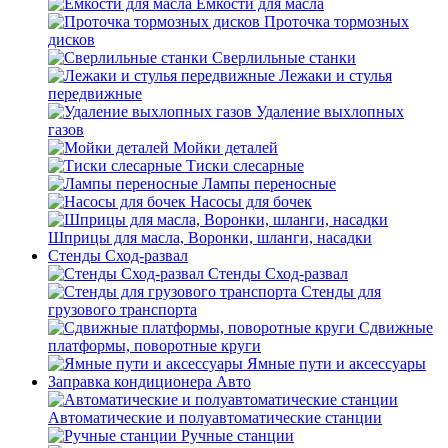
Емкости для масла
Проточка тормозных
дисков
Сверлильные станки
Лежаки и стулья
передвижные
Удаление выхлопных
газов
Мойки деталей
Тиски слесарные
Лампы переносные
Насосы для бочек
Шприцы для масла, Воронки, шланги, насадки
Стенды Сход-развал
Стенды Сход-развал
Стенды для
грузового транспорта
Сдвижные
платформы, поворотные круги
Ямные пути и аксессуары
Заправка кондиционера Авто
Автоматические и полуавтоматические станции
Ручные станции