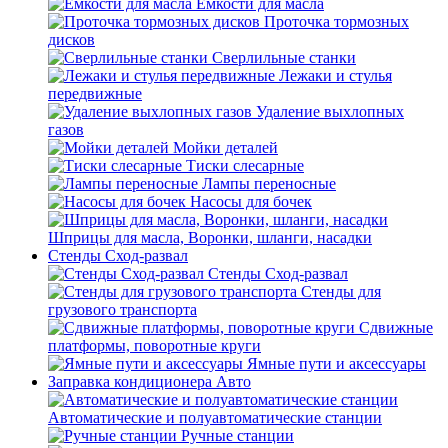
Емкости для масла
Проточка тормозных
дисков
Сверлильные станки
Лежаки и стулья
передвижные
Удаление выхлопных
газов
Мойки деталей
Тиски слесарные
Лампы переносные
Насосы для бочек
Шприцы для масла, Воронки, шланги, насадки
Стенды Сход-развал
Стенды Сход-развал
Стенды для
грузового транспорта
Сдвижные
платформы, поворотные круги
Ямные пути и аксессуары
Заправка кондиционера Авто
Автоматические и полуавтоматические станции
Ручные станции