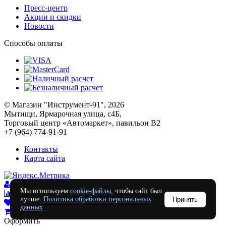
Пресс-центр
Акции и скидки
Новости
Способы оплаты
© Магазин "Инструмент-91", 2026
Мытищи, Ярмарочная улица, с4Б,
Торговый центр «Автомаркет», павильон В2
+7 (964) 774-91-91
Контакты
Карта сайта
Войти
Мы используем
cookie-файлы
, чтобы сайт был
Сравнение
0
лучше.
Политика обработки персональных
Принять
Отложенные
0
данных
Моя корзина
0
0
руб.
Оформить