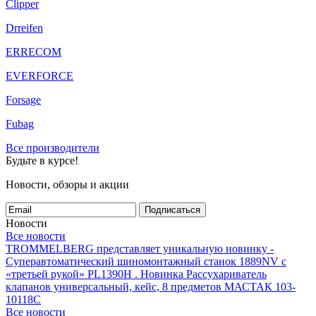
Clipper
Drreifen
ERRECOM
EVERFORCE
Forsage
Fubag
Все производители
Будьте в курсе!
Новости, обзоры и акции
Подписаться
Новости
Все новости
TROMMELBERG представляет уникальную новинку -
Суперавтоматический шиномонтажный станок 1889NV с
«третьей рукой» PL1390H .
Новинка Рассухариватель
клапанов универсальный, кейс, 8 предметов МАСТАК 103-
10118C
Все новости