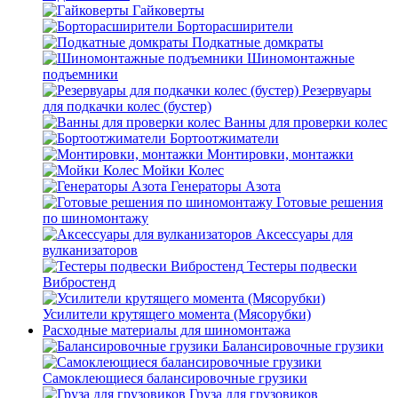
Гайковерты
Борторасширители
Подкатные домкраты
Шиномонтажные
подъемники
Резервуары
для подкачки колес (бустер)
Ванны для проверки колес
Бортоотжиматели
Монтировки, монтажки
Мойки Колес
Генераторы Азота
Готовые решения
по шиномонтажу
Аксессуары для
вулканизаторов
Тестеры подвески
Вибростенд
Усилители крутящего момента (Мясорубки)
Расходные материалы для шиномонтажа
Балансировочные грузики
Самоклеющиеся балансировочные грузики
Груза для грузовиков