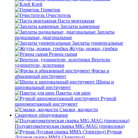
Клей
Герметик
Очиститель
Паста монтажная
Заплаты камерные
Заплаты
радиальные, диагональные
Заплаты универсальные
Жгуты, ножки, грибки
Резина сырая
Вентили,
удлинители, золотники
Фрезы и
абразивный инструмент
Шипы и
шиповальный инструмент
Пакеты для шин
Ручной
шиномонтажный инструмент
Смазки, жидкости
Сварочное оборудование
Полуавтоматическая сварка MIG-MAG (проволока)
Ручная
Дуговая сварка MMA (Электрод)