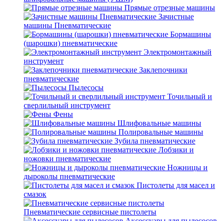
Прямые отрезные машины
Зачистные
машины Пневматические
Бормашины
(шарошки) пневматические
Электромонтажный
инструмент
Заклепочники
пневматические
Пылесосы
Точильный и
сверлильный инструмент
Фены
Шлифовальные машины
Полировальные машины
Зубила пневматические
Лобзики и
ножовки пневматические
Ножницы и
дыроколы пневматические
Пистолеты для масел и
смазок
Пневматические сервисные пистолеты
Аксессуары для пылесосов