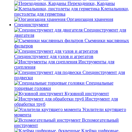
Переходники, Карданы
Клепальники,
пистолеты для герметика
Организация хранения
Специнструмент
Специнструмент для
двигателя
Съемники маслянных
фильтров
Специнструмент для узлов и агрегатов
Инструменты для
сцепления
Специнструмент для
подвески
Специальные
торцевые головки
Кузовной инструмент
Инструмент для
обработки труб
Усилители крутящего
момента
Вспомогательный
инструмент
Клейма цифровые,