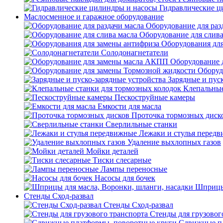
Гидравлические ц
Маслосменное и гаражное оборудование
Оборудование для раз
Оборудование для слива
Оборудования дл
Солодонагнетатели
Оборудование 
Оборуд
Зарядные и пус
Клепальные
Пескоструйные камеры
Емкости для масла
Проточка тормозных диск
Сверлильные станки
Лежаки и стулья перед
Удаление выхлопных газов
Мойки деталей
Тиски слесарные
Лампы переносные
Насосы для бочек
Шприцы 
Стенды Сход-развал
Стенды Сход-развал
Стенды для грузовог
Сдвижные пл