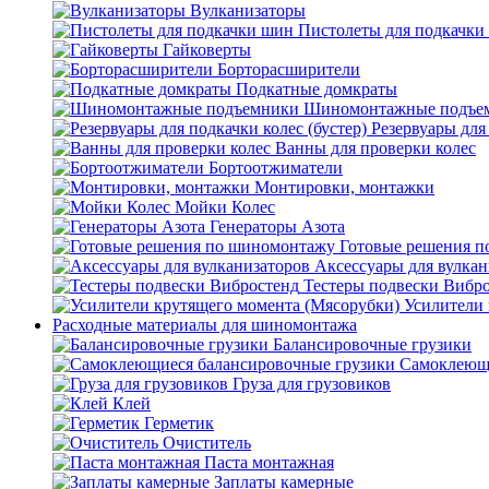
Вулканизаторы
Пистолеты для подкачки
Гайковерты
Борторасширители
Подкатные домкраты
Шиномонтажные подъе
Резервуары для 
Ванны для проверки колес
Бортоотжиматели
Монтировки, монтажки
Мойки Колес
Генераторы Азота
Готовые решения 
Аксессуары для вулкан
Тестеры подвески Вибр
Усилители 
Расходные материалы для шиномонтажа
Балансировочные грузики
Самоклеющи
Груза для грузовиков
Клей
Герметик
Очиститель
Паста монтажная
Заплаты камерные