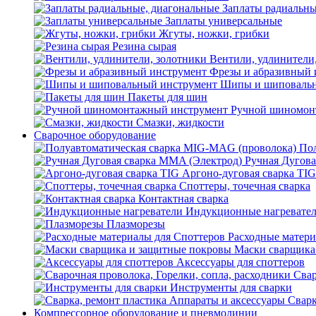
Заплаты радиальны
Заплаты универсальные
Жгуты, ножки, грибки
Резина сырая
Вентили, удлинители
Фрезы и абразивный 
Шипы и шиповальн
Пакеты для шин
Ручной шиномон
Смазки, жидкости
Сварочное оборудование
Пол
Ручная Дугова
Аргоно-дуговая сварка TIG
Споттеры, точечная сварка
Контактная сварка
Индукционные нагревате
Плазморезы
Расходные матери
Маски сварщика
Аксессуары для споттеров
Свар
Инструменты для сварки
Сварк
Компрессорное оборудование и пневмолинии