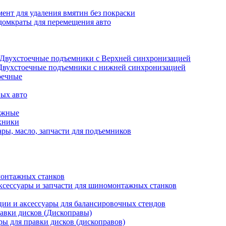
ент для удаления вмятин без покраски
домкраты для перемещения авто
Двухстоечные подъемники с Верхней синхронизацией
Двухстоечные подъемники с нижней синхронизацией
оечные
ых авто
ажные
хники
ры, масло, запчасти для подъемников
онтажных станков
ксессуары и запчасти для шиномонтажных станков
ии и аксессуары для балансировочных стендов
авки дисков (Дископравы)
ры для правки дисков (дископравов)