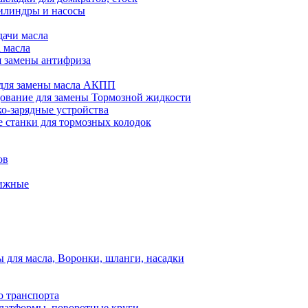
илиндры и насосы
дачи масла
 масла
я замены антифриза
для замены масла АКПП
ование для замены Тормозной жидкости
ко-зарядные устройства
 станки для тормозных колодок
ов
вижные
для масла, Воронки, шланги, насадки
о транспорта
атформы, поворотные круги