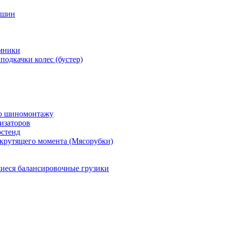
 шин
мники
подкачки колес (бустер)
по шиномонтажу
изаторов
остенд
крутящего момента (Мясорубки)
еся балансировочные грузики