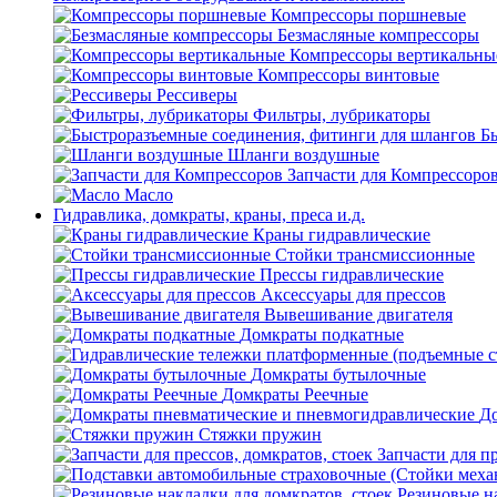
Компрессоры поршневые
Безмасляные компрессоры
Компрессоры вертикальны
Компрессоры винтовые
Рессиверы
Фильтры, лубрикаторы
Б
Шланги воздушные
Запчасти для Компрессоро
Масло
Гидравлика, домкраты, краны, преса и.д.
Краны гидравлические
Стойки трансмиссионные
Прессы гидравлические
Аксессуары для прессов
Вывешивание двигателя
Домкраты подкатные
Домкраты бутылочные
Домкраты Реечные
До
Стяжки пружин
Запчасти для пр
Резиновые на