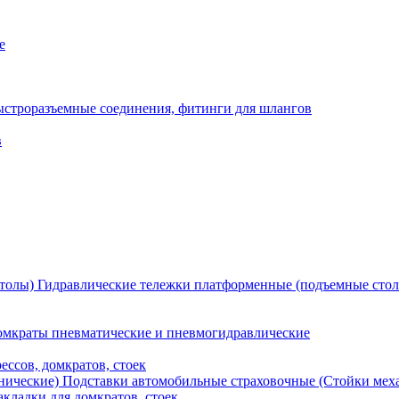
е
ыстроразъемные соединения, фитинги для шлангов
в
Гидравлические тележки платформенные (подъемные сто
мкраты пневматические и пневмогидравлические
ессов, домкратов, стоек
Подставки автомобильные страховочные (Стойки мех
кладки для домкратов, стоек