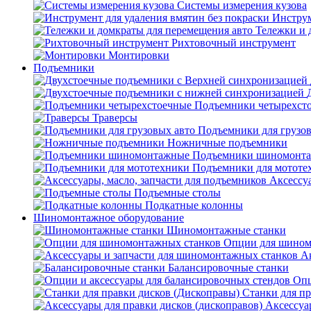
Системы измерения кузова
Инструм
Тележки и 
Рихтовочный инструмент
Монтировки
Подъемники
Подъемники четырехст
Траверсы
Подъемники для грузов
Ножничные подъемники
Подъемники шиномонт
Подъемники для мототе
Аксессуа
Подъемные столы
Подкатные колонны
Шиномонтажное оборудование
Шиномонтажные станки
Опции для шином
А
Балансировочные станки
Опц
Станки для пр
Аксессуа