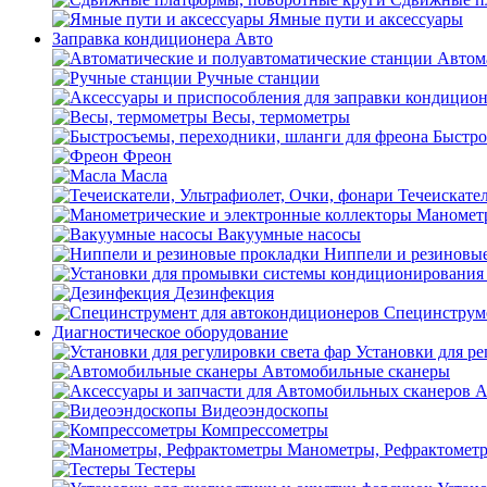
Ямные пути и аксессуары
Заправка кондиционера Авто
Автом
Ручные станции
Весы, термометры
Быстро
Фреон
Масла
Течеискател
Манометр
Вакуумные насосы
Ниппели и резиновы
Дезинфекция
Специнструме
Диагностическое оборудование
Установки для ре
Автомобильные сканеры
А
Видеоэндоскопы
Компрессометры
Манометры, Рефрактомет
Тестеры