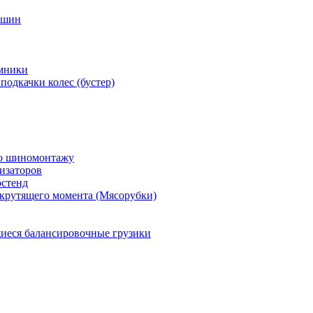
 шин
мники
подкачки колес (бустер)
по шиномонтажу
изаторов
остенд
крутящего момента (Мясорубки)
еся балансировочные грузики