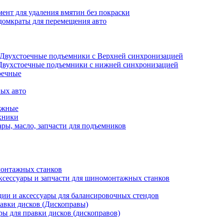
ент для удаления вмятин без покраски
домкраты для перемещения авто
Двухстоечные подъемники с Верхней синхронизацией
Двухстоечные подъемники с нижней синхронизацией
оечные
ых авто
ажные
хники
ры, масло, запчасти для подъемников
онтажных станков
ксессуары и запчасти для шиномонтажных станков
ии и аксессуары для балансировочных стендов
авки дисков (Дископравы)
ры для правки дисков (дископравов)