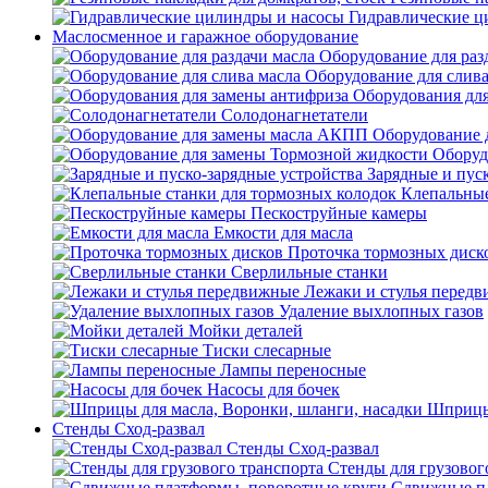
Гидравлические ц
Маслосменное и гаражное оборудование
Оборудование для раз
Оборудование для слива
Оборудования дл
Солодонагнетатели
Оборудование 
Оборуд
Зарядные и пус
Клепальные
Пескоструйные камеры
Емкости для масла
Проточка тормозных диск
Сверлильные станки
Лежаки и стулья перед
Удаление выхлопных газов
Мойки деталей
Тиски слесарные
Лампы переносные
Насосы для бочек
Шприцы 
Стенды Сход-развал
Стенды Сход-развал
Стенды для грузовог
Сдвижные пл