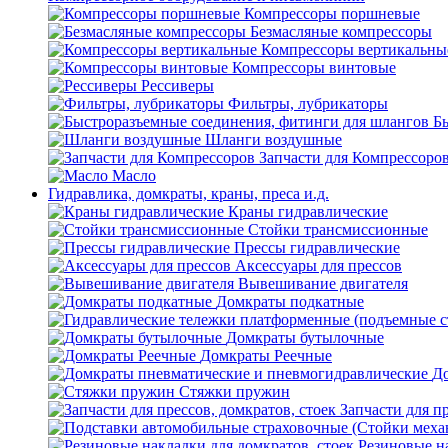
Компрессоры поршневые
Безмасляные компрессоры
Компрессоры вертикальны
Компрессоры винтовые
Рессиверы
Фильтры, лубрикаторы
Б
Шланги воздушные
Запчасти для Компрессоро
Масло
Гидравлика, домкраты, краны, преса и.д.
Краны гидравлические
Стойки трансмиссионные
Прессы гидравлические
Аксессуары для прессов
Вывешивание двигателя
Домкраты подкатные
Домкраты бутылочные
Домкраты Реечные
До
Стяжки пружин
Запчасти для пр
Резиновые на