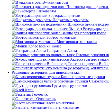
Вулканизаторы
Пистолеты для подкачки
Гайковерты
Борторасширители
Подкатные домкраты
Шиномонтажные подъе
Резервуары для 
Ванны для проверки колес
Бортоотжиматели
Монтировки, монтажки
Мойки Колес
Генераторы Азота
Готовые решения 
Аксессуары для вулкан
Тестеры подвески Вибр
Усилители 
Расходные материалы для шиномонтажа
Балансировочные грузики
Самоклеющи
Груза для грузовиков
Клей
Герметик
Очиститель
Паста монтажная
Заплаты камерные