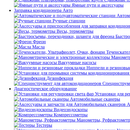
Ямные пути и аксессуары
Заправка кондиционера Авто
Автом
Ручные станции
Весы, термометры
Быстро
Фреон
Масла
Течеискател
Манометр
Вакуумные насосы
Ниппели и резиновы
Дезинфекция
Специнструме
Диагностическое оборудование
Установки для ре
Автомобильные сканеры
А
Видеоэндоскопы
Компрессометры
Манометры, Рефрактомет
Тестеры