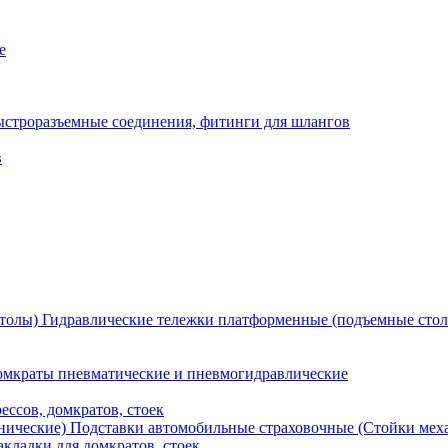
е
ыстроразъемные соединения, фитинги для шлангов
в
Гидравлические тележки платформенные (подъемные сто
мкраты пневматические и пневмогидравлические
ессов, домкратов, стоек
Подставки автомобильные страховочные (Стойки мех
кладки для домкратов, стоек