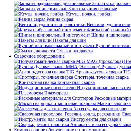
Заплаты радиальны
Заплаты универсальные
Жгуты, ножки, грибки
Резина сырая
Вентили, удлинители
Фрезы и абразивный 
Шипы и шиповальн
Пакеты для шин
Ручной шиномон
Смазки, жидкости
Сварочное оборудование
Пол
Ручная Дугова
Аргоно-дуговая сварка TIG
Споттеры, точечная сварка
Контактная сварка
Индукционные нагревате
Плазморезы
Расходные матери
Маски сварщика
Аксессуары для споттеров
Свар
Инструменты для сварки
Сварк
Компрессорное оборудование и пневмолинии