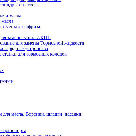
илиндры и насосы
дачи масла
 масла
я замены антифриза
для замены масла АКПП
ование для замены Тормозной жидкости
ко-зарядные устройства
 станки для тормозных колодок
ов
вижные
для масла, Воронки, шланги, насадки
о транспорта
атформы, поворотные круги