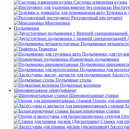
Системы измерения кузова
Инструм
Тележки и 
Рихтовочный инструмент
Монтировки
Подъемники
Подъемники четырехст
Траверсы
Подъемники для грузов
Ножничные подъемники
Подъемники шиномонт
Подъемники для мототе
Аксессуа
Подъемные столы
Подкатные колонны
Шиномонтажное оборудование
Шиномонтажные станки
Опции для шином
А
Балансировочные станки
Опц
Станки для пр
Аксессуа