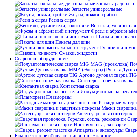
Заплаты радиальны
Заплаты универсальные
Жгуты, ножки, грибки
Резина сырая
Вентили, удлинители
Фрезы и абразивный 
Шипы и шиповальн
Пакеты для шин
Ручной шиномон
Смазки, жидкости
Сварочное оборудование
Пол
Ручная Дугова
Аргоно-дуговая сварка TIG
Споттеры, точечная сварка
Контактная сварка
Индукционные нагревате
Плазморезы
Расходные матери
Маски сварщика
Аксессуары для споттеров
Свар
Инструменты для сварки
Сварк
Компрессорное оборудование и пневмолинии