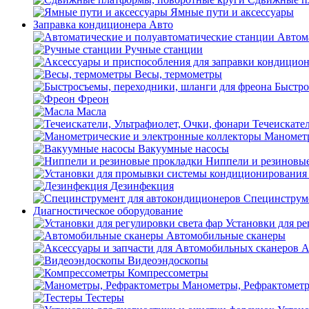
Ямные пути и аксессуары
Заправка кондиционера Авто
Автом
Ручные станции
Весы, термометры
Быстро
Фреон
Масла
Течеискател
Манометр
Вакуумные насосы
Ниппели и резиновы
Дезинфекция
Специнструме
Диагностическое оборудование
Установки для ре
Автомобильные сканеры
А
Видеоэндоскопы
Компрессометры
Манометры, Рефрактомет
Тестеры