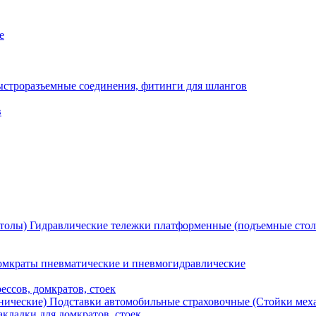
е
ыстроразъемные соединения, фитинги для шлангов
в
Гидравлические тележки платформенные (подъемные сто
мкраты пневматические и пневмогидравлические
ессов, домкратов, стоек
Подставки автомобильные страховочные (Стойки мех
кладки для домкратов, стоек