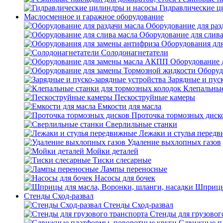
Гидравлические ц
Маслосменное и гаражное оборудование
Оборудование для раз
Оборудование для слива
Оборудования дл
Солодонагнетатели
Оборудование 
Оборуд
Зарядные и пус
Клепальные
Пескоструйные камеры
Емкости для масла
Проточка тормозных диск
Сверлильные станки
Лежаки и стулья перед
Удаление выхлопных газов
Мойки деталей
Тиски слесарные
Лампы переносные
Насосы для бочек
Шприцы 
Стенды Сход-развал
Стенды Сход-развал
Стенды для грузовог
Сдвижные пл