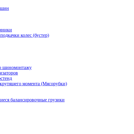
 шин
мники
подкачки колес (бустер)
по шиномонтажу
изаторов
остенд
крутящего момента (Мясорубки)
еся балансировочные грузики