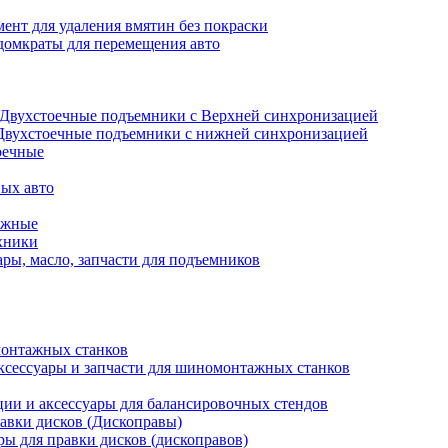
ент для удаления вмятин без покраски
домкраты для перемещения авто
Двухстоечные подъемники с Верхней синхронизацией
Двухстоечные подъемники с нижней синхронизацией
оечные
ых авто
ажные
хники
ры, масло, запчасти для подъемников
онтажных станков
ксессуары и запчасти для шиномонтажных станков
ии и аксессуары для балансировочных стендов
авки дисков (Дископравы)
ры для правки дисков (дископравов)