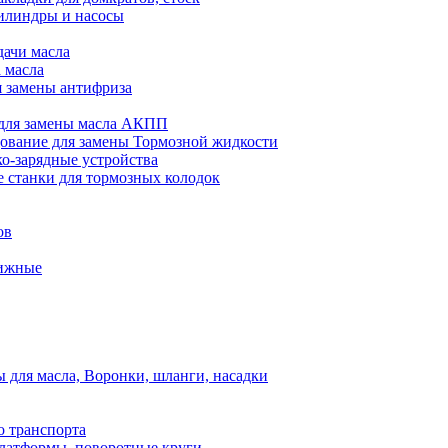
илиндры и насосы
дачи масла
 масла
я замены антифриза
для замены масла АКПП
ование для замены Тормозной жидкости
ко-зарядные устройства
 станки для тормозных колодок
ов
вижные
для масла, Воронки, шланги, насадки
о транспорта
атформы, поворотные круги