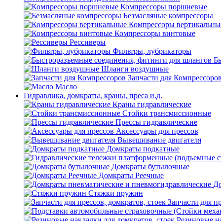
Компрессоры поршневые
Безмасляные компрессоры
Компрессоры вертикальны
Компрессоры винтовые
Рессиверы
Фильтры, лубрикаторы
Б
Шланги воздушные
Запчасти для Компрессоро
Масло
Гидравлика, домкраты, краны, преса и.д.
Краны гидравлические
Стойки трансмиссионные
Прессы гидравлические
Аксессуары для прессов
Вывешивание двигателя
Домкраты подкатные
Домкраты бутылочные
Домкраты Реечные
До
Стяжки пружин
Запчасти для пр
Резиновые на