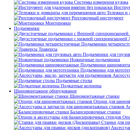
Системы измерения кузова
Инструм
Тележки и 
Рихтовочный инструмент
Монтировки
Подъемники
Подъемники четырехст
Траверсы
Подъемники для грузов
Ножничные подъемники
Подъемники шиномонт
Подъемники для мототе
Аксессуа
Подъемные столы
Подкатные колонны
Шиномонтажное оборудование
Шиномонтажные станки
Опции для шином
А
Балансировочные станки
Опц
Станки для пр
Аксессуа