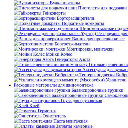
Вулканизаторы
Пистолеты для подкачки
Гайковерты
Борторасширители
Подкатные домкраты
Шиномонтажные подъе
Резервуары для 
Ванны для проверки колес
Бортоотжиматели
Монтировки, монтажки
Мойки Колес
Генераторы Азота
Готовые решения 
Аксессуары для вулкан
Тестеры подвески Вибр
Усилители 
Расходные материалы для шиномонтажа
Балансировочные грузики
Самоклеющи
Груза для грузовиков
Клей
Герметик
Очиститель
Паста монтажная
Заплаты камерные