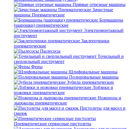
Прямые отрезные машины
Зачистные
машины Пневматические
Бормашины
(шарошки) пневматические
Электромонтажный
инструмент
Заклепочники
пневматические
Пылесосы
Точильный и
сверлильный инструмент
Фены
Шлифовальные машины
Полировальные машины
Зубила пневматические
Лобзики и
ножовки пневматические
Ножницы и
дыроколы пневматические
Пистолеты для масел и
смазок
Пневматические сервисные пистолеты
Аксессуары для пылесосов