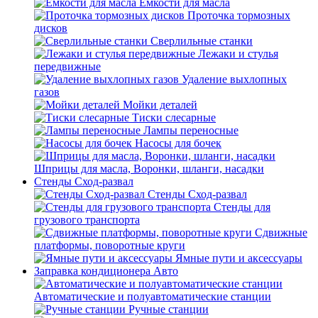
Емкости для масла
Проточка тормозных
дисков
Сверлильные станки
Лежаки и стулья
передвижные
Удаление выхлопных
газов
Мойки деталей
Тиски слесарные
Лампы переносные
Насосы для бочек
Шприцы для масла, Воронки, шланги, насадки
Стенды Сход-развал
Стенды Сход-развал
Стенды для
грузового транспорта
Сдвижные
платформы, поворотные круги
Ямные пути и аксессуары
Заправка кондиционера Авто
Автоматические и полуавтоматические станции
Ручные станции