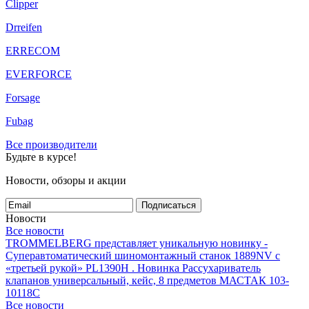
Clipper
Drreifen
ERRECOM
EVERFORCE
Forsage
Fubag
Все производители
Будьте в курсе!
Новости, обзоры и акции
Подписаться
Новости
Все новости
TROMMELBERG представляет уникальную новинку -
Суперавтоматический шиномонтажный станок 1889NV с
«третьей рукой» PL1390H .
Новинка Рассухариватель
клапанов универсальный, кейс, 8 предметов МАСТАК 103-
10118C
Все новости