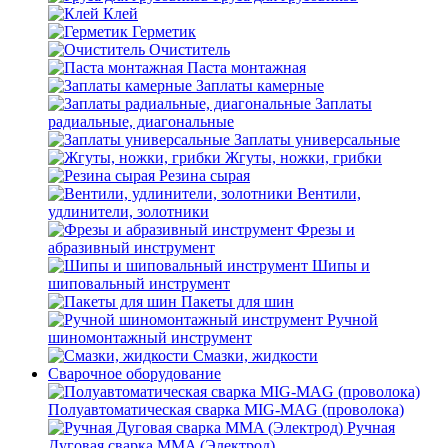
Клей
Герметик
Очиститель
Паста монтажная
Заплаты камерные
Заплаты
радиальные, диагональные
Заплаты универсальные
Жгуты, ножки, грибки
Резина сырая
Вентили,
удлинители, золотники
Фрезы и
абразивный инструмент
Шипы и
шиповальный инструмент
Пакеты для шин
Ручной
шиномонтажный инструмент
Смазки, жидкости
Сварочное оборудование
Полуавтоматическая сварка MIG-MAG (проволока)
Ручная
Дуговая сварка MMA (Электрод)