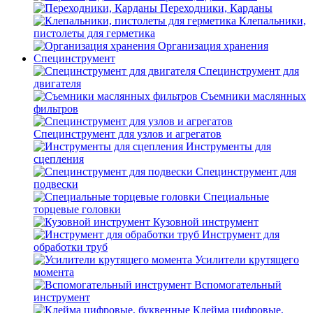
Переходники, Карданы
Клепальники,
пистолеты для герметика
Организация хранения
Специнструмент
Специнструмент для
двигателя
Съемники маслянных
фильтров
Специнструмент для узлов и агрегатов
Инструменты для
сцепления
Специнструмент для
подвески
Специальные
торцевые головки
Кузовной инструмент
Инструмент для
обработки труб
Усилители крутящего
момента
Вспомогательный
инструмент
Клейма цифровые,