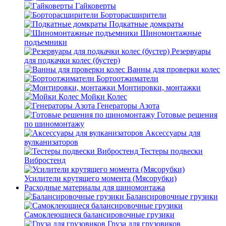
Гайковерты
Борторасширители
Подкатные домкраты
Шиномонтажные
подъемники
Резервуары
для подкачки колес (бустер)
Ванны для проверки колес
Бортоотжиматели
Монтировки, монтажки
Мойки Колес
Генераторы Азота
Готовые решения
по шиномонтажу
Аксессуары для
вулканизаторов
Тестеры подвески
Вибростенд
Усилители крутящего момента (Мясорубки)
Расходные материалы для шиномонтажа
Балансировочные грузики
Самоклеющиеся балансировочные грузики
Груза для грузовиков