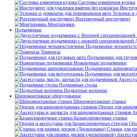
Системы измерения кузова
Инструм
Тележки и 
Рихтовочный инструмент
Монтировки
Подъемники
Подъемники четырехст
Траверсы
Подъемники для грузов
Ножничные подъемники
Подъемники шиномонт
Подъемники для мототе
Аксессуа
Подъемные столы
Подкатные колонны
Шиномонтажное оборудование
Шиномонтажные станки
Опции для шином
А
Балансировочные станки
Опц
Станки для пр
Аксессуа