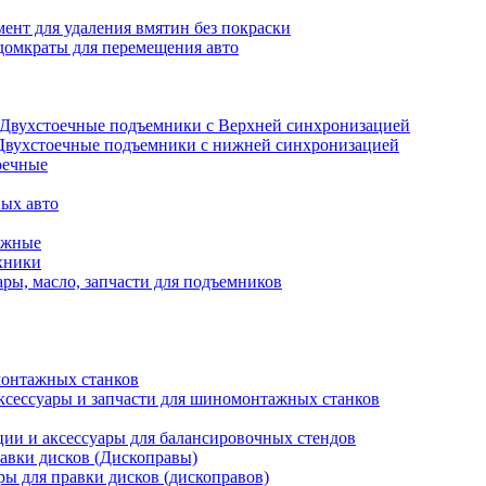
ент для удаления вмятин без покраски
домкраты для перемещения авто
Двухстоечные подъемники с Верхней синхронизацией
Двухстоечные подъемники с нижней синхронизацией
оечные
ых авто
ажные
хники
ры, масло, запчасти для подъемников
онтажных станков
ксессуары и запчасти для шиномонтажных станков
ии и аксессуары для балансировочных стендов
авки дисков (Дископравы)
ры для правки дисков (дископравов)