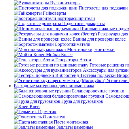
Вулканизаторы
Пистолеты для подкачки
Гайковерты
Борторасширители
Подкатные домкраты
Шиномонтажные подъе
Резервуары для 
Ванны для проверки колес
Бортоотжиматели
Монтировки, монтажки
Мойки Колес
Генераторы Азота
Готовые решения 
Аксессуары для вулкан
Тестеры подвески Вибр
Усилители 
Расходные материалы для шиномонтажа
Балансировочные грузики
Самоклеющи
Груза для грузовиков
Клей
Герметик
Очиститель
Паста монтажная
Заплаты камерные