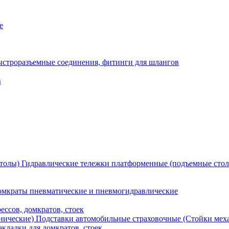
е
ыстроразъемные соединения, фитинги для шлангов
в
Гидравлические тележки платформенные (подъемные сто
мкраты пневматические и пневмогидравлические
ессов, домкратов, стоек
Подставки автомобильные страховочные (Стойки мех
кладки для домкратов, стоек