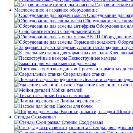
Гидравлические ц
Маслосменное и гаражное оборудование
Оборудование для раз
Оборудование для слива
Оборудования дл
Солодонагнетатели
Оборудование 
Оборуд
Зарядные и пус
Клепальные
Пескоструйные камеры
Емкости для масла
Проточка тормозных диск
Сверлильные станки
Лежаки и стулья перед
Удаление выхлопных газов
Мойки деталей
Тиски слесарные
Лампы переносные
Насосы для бочек
Шприцы 
Стенды Сход-развал
Стенды Сход-развал
Стенды для грузовог
Сдвижные пл