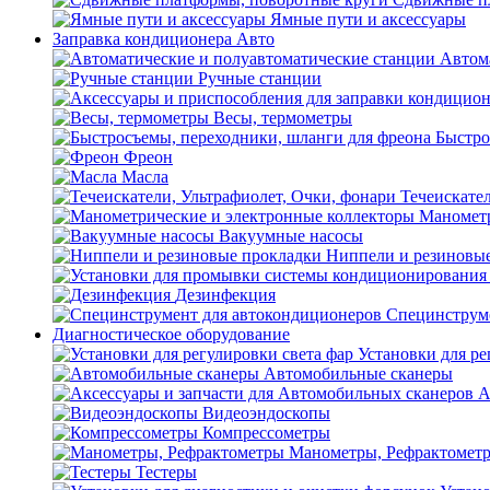
Ямные пути и аксессуары
Заправка кондиционера Авто
Автом
Ручные станции
Весы, термометры
Быстро
Фреон
Масла
Течеискател
Манометр
Вакуумные насосы
Ниппели и резиновы
Дезинфекция
Специнструме
Диагностическое оборудование
Установки для ре
Автомобильные сканеры
А
Видеоэндоскопы
Компрессометры
Манометры, Рефрактомет
Тестеры