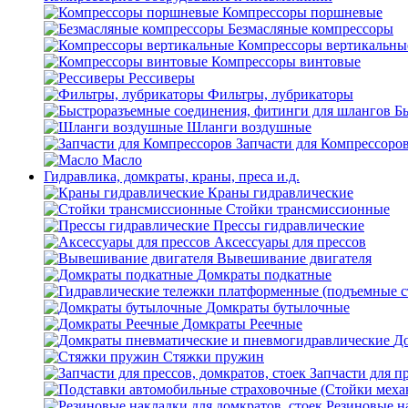
Компрессоры поршневые
Безмасляные компрессоры
Компрессоры вертикальны
Компрессоры винтовые
Рессиверы
Фильтры, лубрикаторы
Б
Шланги воздушные
Запчасти для Компрессоро
Масло
Гидравлика, домкраты, краны, преса и.д.
Краны гидравлические
Стойки трансмиссионные
Прессы гидравлические
Аксессуары для прессов
Вывешивание двигателя
Домкраты подкатные
Домкраты бутылочные
Домкраты Реечные
До
Стяжки пружин
Запчасти для пр
Резиновые на