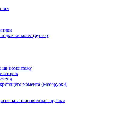
 шин
мники
подкачки колес (бустер)
по шиномонтажу
изаторов
остенд
крутящего момента (Мясорубки)
еся балансировочные грузики