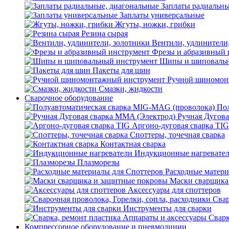
Заплаты радиальны
Заплаты универсальные
Жгуты, ножки, грибки
Резина сырая
Вентили, удлинители
Фрезы и абразивный 
Шипы и шиповальн
Пакеты для шин
Ручной шиномон
Смазки, жидкости
Сварочное оборудование
Пол
Ручная Дугова
Аргоно-дуговая сварка TIG
Споттеры, точечная сварка
Контактная сварка
Индукционные нагревате
Плазморезы
Расходные матери
Маски сварщика
Аксессуары для споттеров
Свар
Инструменты для сварки
Сварк
Компрессорное оборудование и пневмолинии