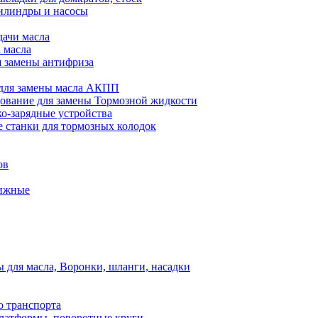
илиндры и насосы
дачи масла
 масла
я замены антифриза
для замены масла АКПП
ование для замены Тормозной жидкости
ко-зарядные устройства
 станки для тормозных колодок
ов
вижные
для масла, Воронки, шланги, насадки
о транспорта
атформы, поворотные круги