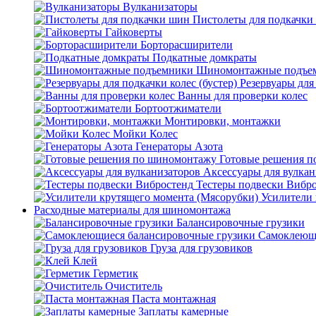
Вулканизаторы
Пистолеты для подкачки
Гайковерты
Борторасширители
Подкатные домкраты
Шиномонтажные подъе
Резервуары для 
Ванны для проверки колес
Бортоотжиматели
Монтировки, монтажки
Мойки Колес
Генераторы Азота
Готовые решения 
Аксессуары для вулкан
Тестеры подвески Вибр
Усилители 
Расходные материалы для шиномонтажа
Балансировочные грузики
Самоклеющи
Груза для грузовиков
Клей
Герметик
Очиститель
Паста монтажная
Заплаты камерные