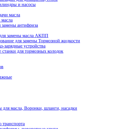
илиндры и насосы
дачи масла
 масла
я замены антифриза
для замены масла АКПП
ование для замены Тормозной жидкости
ко-зарядные устройства
 станки для тормозных колодок
ов
вижные
для масла, Воронки, шланги, насадки
о транспорта
атформы, поворотные круги