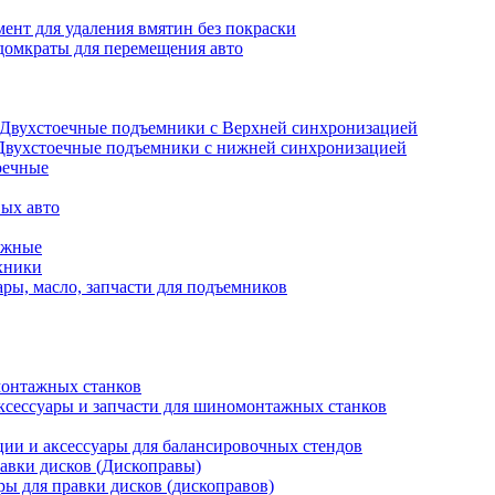
ент для удаления вмятин без покраски
домкраты для перемещения авто
Двухстоечные подъемники с Верхней синхронизацией
Двухстоечные подъемники с нижней синхронизацией
оечные
ых авто
ажные
хники
ры, масло, запчасти для подъемников
онтажных станков
ксессуары и запчасти для шиномонтажных станков
ии и аксессуары для балансировочных стендов
авки дисков (Дископравы)
ры для правки дисков (дископравов)