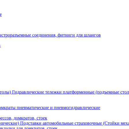
е
ыстроразъемные соединения, фитинги для шлангов
в
Гидравлические тележки платформенные (подъемные сто
мкраты пневматические и пневмогидравлические
ессов, домкратов, стоек
Подставки автомобильные страховочные (Стойки мех
кладки для домкратов, стоек