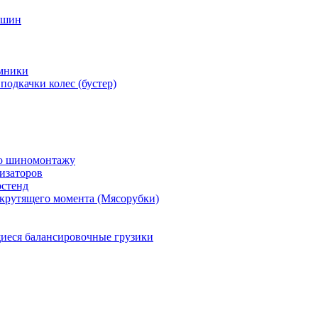
 шин
мники
подкачки колес (бустер)
по шиномонтажу
изаторов
остенд
крутящего момента (Мясорубки)
еся балансировочные грузики