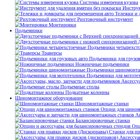
Системы измерения кузова
Инструм
Тележки и 
Рихтовочный инструмент
Монтировки
Подъемники
Подъемники четырехст
Траверсы
Подъемники для грузов
Ножничные подъемники
Подъемники шиномонт
Подъемники для мототе
Аксессуа
Подъемные столы
Подкатные колонны
Шиномонтажное оборудование
Шиномонтажные станки
Опции для шином
А
Балансировочные станки
Опц
Станки для пр
Аксессуа