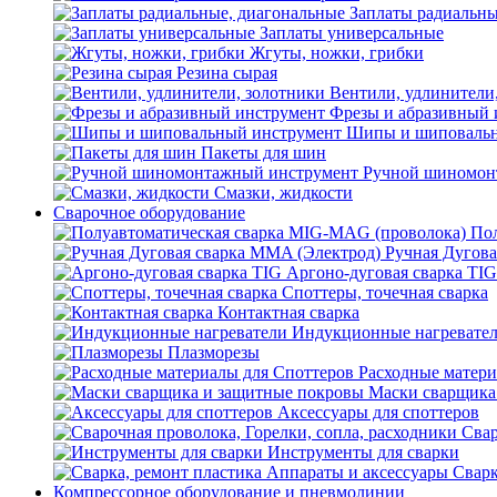
Заплаты радиальны
Заплаты универсальные
Жгуты, ножки, грибки
Резина сырая
Вентили, удлинители
Фрезы и абразивный 
Шипы и шиповальн
Пакеты для шин
Ручной шиномон
Смазки, жидкости
Сварочное оборудование
Пол
Ручная Дугова
Аргоно-дуговая сварка TIG
Споттеры, точечная сварка
Контактная сварка
Индукционные нагревате
Плазморезы
Расходные матери
Маски сварщика
Аксессуары для споттеров
Свар
Инструменты для сварки
Сварк
Компрессорное оборудование и пневмолинии