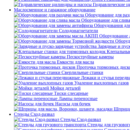
Гидравлические ц
Маслосменное и гаражное оборудование
Оборудование для раз
Оборудование для слива
Оборудования дл
Солодонагнетатели
Оборудование 
Оборуд
Зарядные и пус
Клепальные
Пескоструйные камеры
Емкости для масла
Проточка тормозных диск
Сверлильные станки
Лежаки и стулья перед
Удаление выхлопных газов
Мойки деталей
Тиски слесарные
Лампы переносные
Насосы для бочек
Шприцы 
Стенды Сход-развал
Стенды Сход-развал
Стенды для грузовог
Сдвижные пл