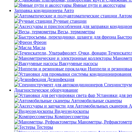
Ямные пути и аксессуары
Заправка кондиционера Авто
Автом
Ручные станции
Весы, термометры
Быстро
Фреон
Масла
Течеискател
Манометр
Вакуумные насосы
Ниппели и резиновы
Дезинфекция
Специнструме
Диагностическое оборудование
Установки для ре
Автомобильные сканеры
А
Видеоэндоскопы
Компрессометры
Манометры, Рефрактомет
Тестеры