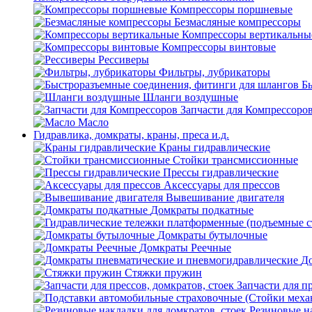
Компрессоры поршневые
Безмасляные компрессоры
Компрессоры вертикальны
Компрессоры винтовые
Рессиверы
Фильтры, лубрикаторы
Б
Шланги воздушные
Запчасти для Компрессоро
Масло
Гидравлика, домкраты, краны, преса и.д.
Краны гидравлические
Стойки трансмиссионные
Прессы гидравлические
Аксессуары для прессов
Вывешивание двигателя
Домкраты подкатные
Домкраты бутылочные
Домкраты Реечные
До
Стяжки пружин
Запчасти для пр
Резиновые на