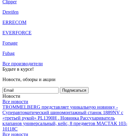
Clipper
Drreifen
ERRECOM
EVERFORCE
Forsage
Fubag
Все производители
Будьте в курсе!
Новости, обзоры и акции
Подписаться
Новости
Все новости
TROMMELBERG представляет уникальную новинку -
Суперавтоматический шиномонтажный станок 1889NV с
«третьей рукой» PL1390H .
Новинка Рассухариватель
клапанов универсальный, кейс, 8 предметов МАСТАК 103-
10118C
Все новости