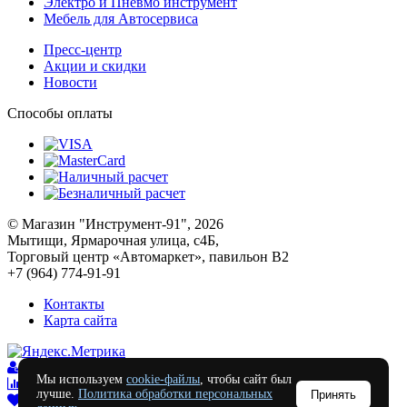
Электро и Пневмо инструмент
Мебель для Автосервиса
Пресс-центр
Акции и скидки
Новости
Способы оплаты
© Магазин "Инструмент-91", 2026
Мытищи, Ярмарочная улица, с4Б,
Торговый центр «Автомаркет», павильон В2
+7 (964) 774-91-91
Контакты
Карта сайта
Войти
Мы используем
cookie-файлы
, чтобы сайт был
Сравнение
0
лучше.
Политика обработки персональных
Принять
Отложенные
0