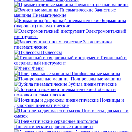
Прямые отрезные машины
Зачистные
машины Пневматические
Бормашины
(шарошки) пневматические
Электромонтажный
инструмент
Заклепочники
пневматические
Пылесосы
Точильный и
сверлильный инструмент
Фены
Шлифовальные машины
Полировальные машины
Зубила пневматические
Лобзики и
ножовки пневматические
Ножницы и
дыроколы пневматические
Пистолеты для масел и
смазок
Пневматические сервисные пистолеты
Аксессуары для пылесосов