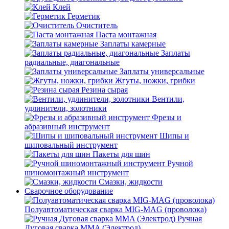
Клей
Герметик
Очиститель
Паста монтажная
Заплаты камерные
Заплаты
радиальные, диагональные
Заплаты универсальные
Жгуты, ножки, грибки
Резина сырая
Вентили,
удлинители, золотники
Фрезы и
абразивный инструмент
Шипы и
шиповальный инструмент
Пакеты для шин
Ручной
шиномонтажный инструмент
Смазки, жидкости
Сварочное оборудование
Полуавтоматическая сварка MIG-MAG (проволока)
Ручная
Дуговая сварка MMA (Электрод)