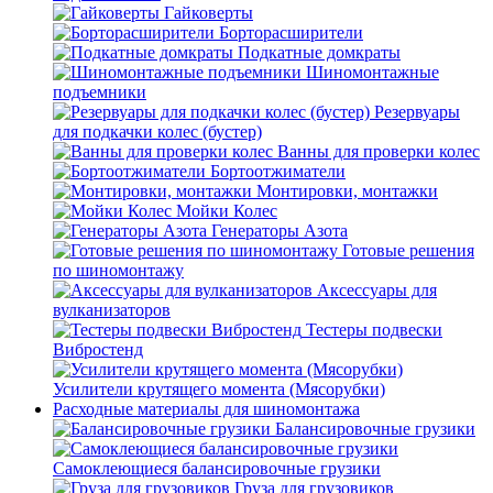
Гайковерты
Борторасширители
Подкатные домкраты
Шиномонтажные
подъемники
Резервуары
для подкачки колес (бустер)
Ванны для проверки колес
Бортоотжиматели
Монтировки, монтажки
Мойки Колес
Генераторы Азота
Готовые решения
по шиномонтажу
Аксессуары для
вулканизаторов
Тестеры подвески
Вибростенд
Усилители крутящего момента (Мясорубки)
Расходные материалы для шиномонтажа
Балансировочные грузики
Самоклеющиеся балансировочные грузики
Груза для грузовиков