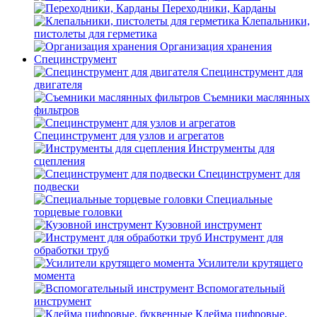
Переходники, Карданы
Клепальники,
пистолеты для герметика
Организация хранения
Специнструмент
Специнструмент для
двигателя
Съемники маслянных
фильтров
Специнструмент для узлов и агрегатов
Инструменты для
сцепления
Специнструмент для
подвески
Специальные
торцевые головки
Кузовной инструмент
Инструмент для
обработки труб
Усилители крутящего
момента
Вспомогательный
инструмент
Клейма цифровые,