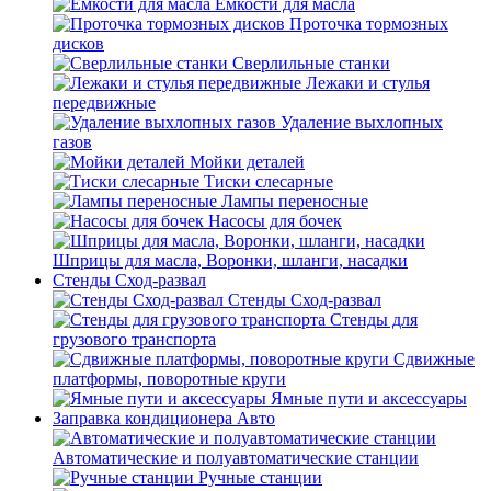
Емкости для масла
Проточка тормозных
дисков
Сверлильные станки
Лежаки и стулья
передвижные
Удаление выхлопных
газов
Мойки деталей
Тиски слесарные
Лампы переносные
Насосы для бочек
Шприцы для масла, Воронки, шланги, насадки
Стенды Сход-развал
Стенды Сход-развал
Стенды для
грузового транспорта
Сдвижные
платформы, поворотные круги
Ямные пути и аксессуары
Заправка кондиционера Авто
Автоматические и полуавтоматические станции
Ручные станции