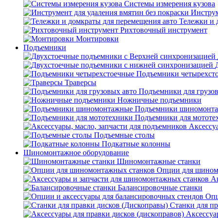
Системы измерения кузова
Инструм
Тележки и 
Рихтовочный инструмент
Монтировки
Подъемники
Подъемники четырехст
Траверсы
Подъемники для грузов
Ножничные подъемники
Подъемники шиномонт
Подъемники для мототе
Аксессуа
Подъемные столы
Подкатные колонны
Шиномонтажное оборудование
Шиномонтажные станки
Опции для шином
А
Балансировочные станки
Опц
Станки для пр
Аксессуа