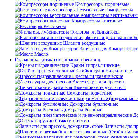
Компрессоры поршневые
Безмасляные компрессоры
Компрессоры вертикальны
Компрессоры винтовые
Рессиверы
Фильтры, лубрикаторы
Б
Шланги воздушные
Запчасти для Компрессоро
Масло
Гидравлика, домкраты, краны, преса и.д.
Краны гидравлические
Стойки трансмиссионные
Прессы гидравлические
Аксессуары для прессов
Вывешивание двигателя
Домкраты подкатные
Домкраты бутылочные
Домкраты Реечные
До
Стяжки пружин
Запчасти для пр
Резиновые на