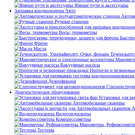
Ямные пути и аксессуары
Заправка кондиционера Авто
Автом
Ручные станции
Весы, термометры
Быстро
Фреон
Масла
Течеискател
Манометр
Вакуумные насосы
Ниппели и резиновы
Дезинфекция
Специнструме
Диагностическое оборудование
Установки для ре
Автомобильные сканеры
А
Видеоэндоскопы
Компрессометры
Манометры, Рефрактомет
Тестеры