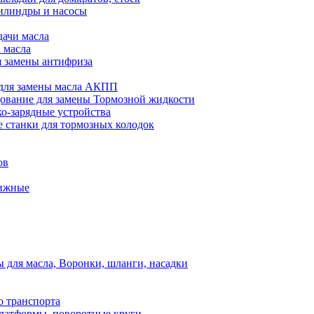
илиндры и насосы
дачи масла
 масла
я замены антифриза
для замены масла АКПП
ование для замены Тормозной жидкости
ко-зарядные устройства
 станки для тормозных колодок
ов
вижные
для масла, Воронки, шланги, насадки
о транспорта
атформы, поворотные круги