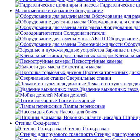
Гидравлические ц
Маслосменное и гаражное оборудование
Оборудование для раз
Оборудование для слива
Оборудования дл
Солодонагнетатели
Оборудование 
Оборуд
Зарядные и пус
Клепальные
Пескоструйные камеры
Емкости для масла
Проточка тормозных диск
Сверлильные станки
Лежаки и стулья перед
Удаление выхлопных газов
Мойки деталей
Тиски слесарные
Лампы переносные
Насосы для бочек
Шприцы 
Стенды Сход-развал
Стенды Сход-развал
Стенды для грузовог
Сдвижные пл