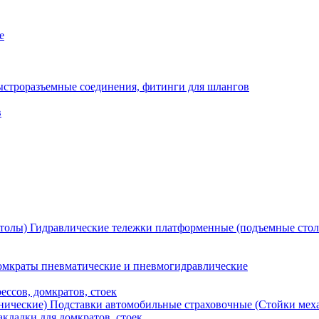
е
ыстроразъемные соединения, фитинги для шлангов
в
Гидравлические тележки платформенные (подъемные сто
мкраты пневматические и пневмогидравлические
ессов, домкратов, стоек
Подставки автомобильные страховочные (Стойки мех
кладки для домкратов, стоек