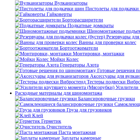
Вулканизаторы
Пистолеты для подкачки
Гайковерты
Борторасширители
Подкатные домкраты
Шиномонтажные подъе
Резервуары для 
Ванны для проверки колес
Бортоотжиматели
Монтировки, монтажки
Мойки Колес
Генераторы Азота
Готовые решения 
Аксессуары для вулкан
Тестеры подвески Вибр
Усилители 
Расходные материалы для шиномонтажа
Балансировочные грузики
Самоклеющи
Груза для грузовиков
Клей
Герметик
Очиститель
Паста монтажная
Заплаты камерные