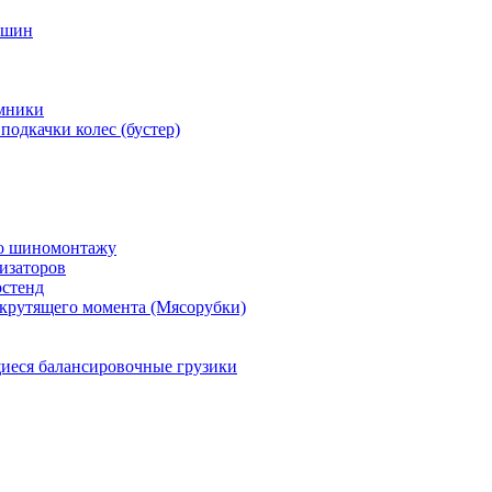
 шин
мники
подкачки колес (бустер)
по шиномонтажу
изаторов
остенд
крутящего момента (Мясорубки)
еся балансировочные грузики