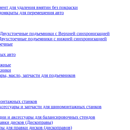
ент для удаления вмятин без покраски
домкраты для перемещения авто
Двухстоечные подъемники с Верхней синхронизацией
Двухстоечные подъемники с нижней синхронизацией
оечные
ых авто
ажные
хники
ры, масло, запчасти для подъемников
онтажных станков
ксессуары и запчасти для шиномонтажных станков
ии и аксессуары для балансировочных стендов
авки дисков (Дископравы)
ры для правки дисков (дископравов)