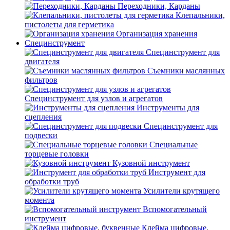
Переходники, Карданы
Клепальники,
пистолеты для герметика
Организация хранения
Специнструмент
Специнструмент для
двигателя
Съемники маслянных
фильтров
Специнструмент для узлов и агрегатов
Инструменты для
сцепления
Специнструмент для
подвески
Специальные
торцевые головки
Кузовной инструмент
Инструмент для
обработки труб
Усилители крутящего
момента
Вспомогательный
инструмент
Клейма цифровые,