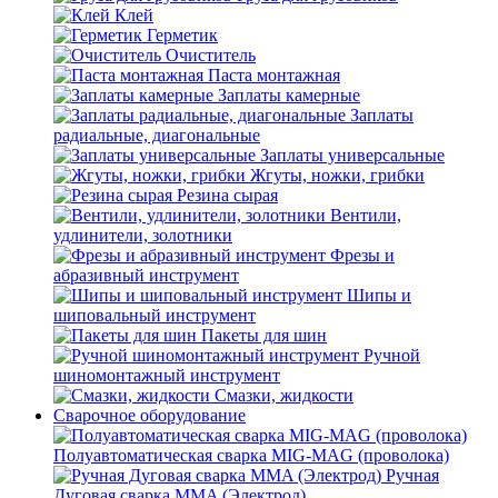
Клей
Герметик
Очиститель
Паста монтажная
Заплаты камерные
Заплаты
радиальные, диагональные
Заплаты универсальные
Жгуты, ножки, грибки
Резина сырая
Вентили,
удлинители, золотники
Фрезы и
абразивный инструмент
Шипы и
шиповальный инструмент
Пакеты для шин
Ручной
шиномонтажный инструмент
Смазки, жидкости
Сварочное оборудование
Полуавтоматическая сварка MIG-MAG (проволока)
Ручная
Дуговая сварка MMA (Электрод)