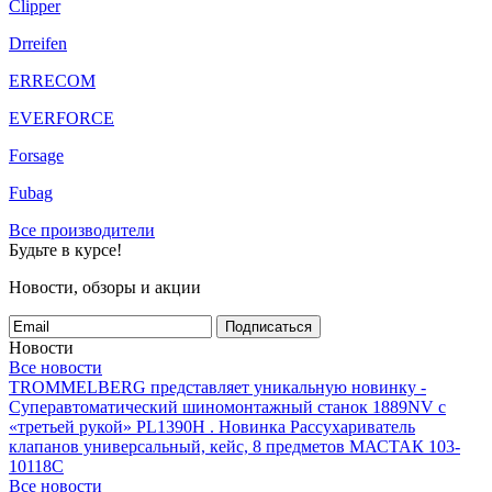
Clipper
Drreifen
ERRECOM
EVERFORCE
Forsage
Fubag
Все производители
Будьте в курсе!
Новости, обзоры и акции
Подписаться
Новости
Все новости
TROMMELBERG представляет уникальную новинку -
Суперавтоматический шиномонтажный станок 1889NV с
«третьей рукой» PL1390H .
Новинка Рассухариватель
клапанов универсальный, кейс, 8 предметов МАСТАК 103-
10118C
Все новости