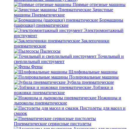
Прямые отрезные машины
Зачистные
машины Пневматические
Бормашины
(шарошки) пневматические
Электромонтажный
инструмент
Заклепочники
пневматические
Пылесосы
Точильный и
сверлильный инструмент
Фены
Шлифовальные машины
Полировальные машины
Зубила пневматические
Лобзики и
ножовки пневматические
Ножницы и
дыроколы пневматические
Пистолеты для масел и
смазок
Пневматические сервисные пистолеты
Аксессуары для пылесосов