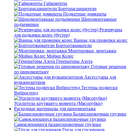
Гайковерты
Борторасширители
Подкатные домкраты
Шиномонтажные
подъемники
Резервуары
для подкачки колес (бустер)
Ванны для проверки колес
Бортоотжиматели
Монтировки, монтажки
Мойки Колес
Генераторы Азота
Готовые решения
по шиномонтажу
Аксессуары для
вулканизаторов
Тестеры подвески
Вибростенд
Усилители крутящего момента (Мясорубки)
Расходные материалы для шиномонтажа
Балансировочные грузики
Самоклеющиеся балансировочные грузики
Груза для грузовиков