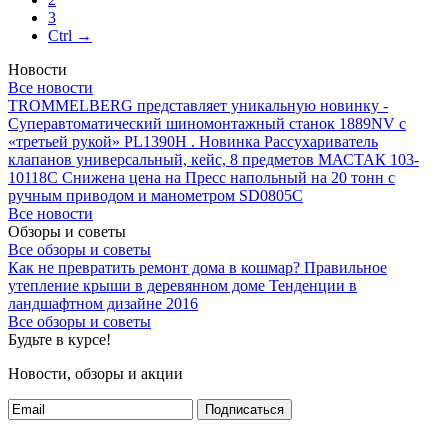
3
Ctrl →
Новости
Все новости
TROMMELBERG представляет уникальную новинку -
Суперавтоматический шиномонтажный станок 1889NV с
«третьей рукой» PL1390H .
Новинка Рассухариватель
клапанов универсальный, кейс, 8 предметов МАСТАК 103-
10118C
Снижена цена на Пресс напольный на 20 тонн с
ручным приводом и манометром SD0805C
Все новости
Обзоры и советы
Все обзоры и советы
Как не превратить ремонт дома в кошмар?
Правильное
утепление крыши в деревянном доме
Тенденции в
ландшафтном дизайне 2016
Все обзоры и советы
Будьте в курсе!
Новости, обзоры и акции
Подписаться