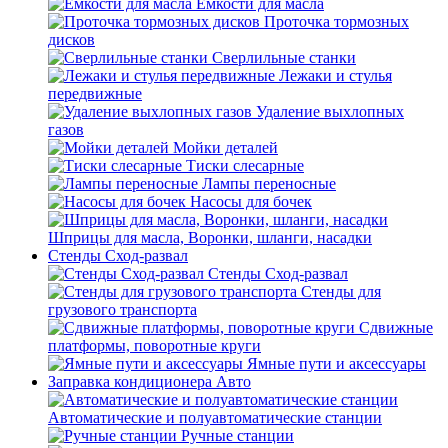
Емкости для масла
Проточка тормозных
дисков
Сверлильные станки
Лежаки и стулья
передвижные
Удаление выхлопных
газов
Мойки деталей
Тиски слесарные
Лампы переносные
Насосы для бочек
Шприцы для масла, Воронки, шланги, насадки
Стенды Сход-развал
Стенды Сход-развал
Стенды для
грузового транспорта
Сдвижные
платформы, поворотные круги
Ямные пути и аксессуары
Заправка кондиционера Авто
Автоматические и полуавтоматические станции
Ручные станции