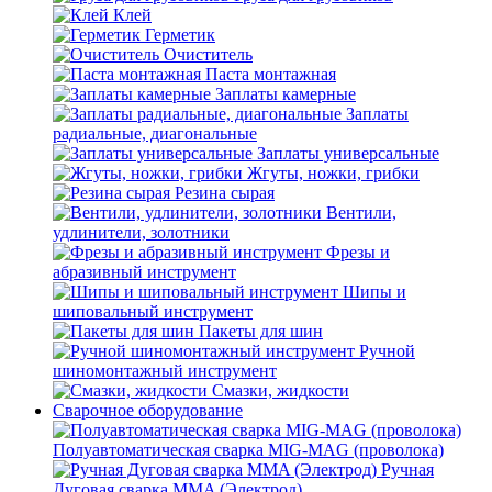
Клей
Герметик
Очиститель
Паста монтажная
Заплаты камерные
Заплаты
радиальные, диагональные
Заплаты универсальные
Жгуты, ножки, грибки
Резина сырая
Вентили,
удлинители, золотники
Фрезы и
абразивный инструмент
Шипы и
шиповальный инструмент
Пакеты для шин
Ручной
шиномонтажный инструмент
Смазки, жидкости
Сварочное оборудование
Полуавтоматическая сварка MIG-MAG (проволока)
Ручная
Дуговая сварка MMA (Электрод)