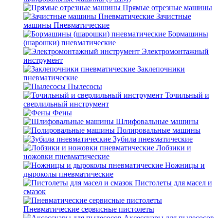
Прямые отрезные машины
Зачистные
машины Пневматические
Бормашины
(шарошки) пневматические
Электромонтажный
инструмент
Заклепочники
пневматические
Пылесосы
Точильный и
сверлильный инструмент
Фены
Шлифовальные машины
Полировальные машины
Зубила пневматические
Лобзики и
ножовки пневматические
Ножницы и
дыроколы пневматические
Пистолеты для масел и
смазок
Пневматические сервисные пистолеты
Аксессуары для пылесосов