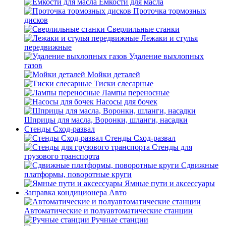
Емкости для масла
Проточка тормозных
дисков
Сверлильные станки
Лежаки и стулья
передвижные
Удаление выхлопных
газов
Мойки деталей
Тиски слесарные
Лампы переносные
Насосы для бочек
Шприцы для масла, Воронки, шланги, насадки
Стенды Сход-развал
Стенды Сход-развал
Стенды для
грузового транспорта
Сдвижные
платформы, поворотные круги
Ямные пути и аксессуары
Заправка кондиционера Авто
Автоматические и полуавтоматические станции
Ручные станции