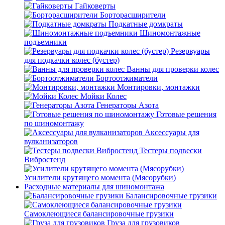
Гайковерты
Борторасширители
Подкатные домкраты
Шиномонтажные
подъемники
Резервуары
для подкачки колес (бустер)
Ванны для проверки колес
Бортоотжиматели
Монтировки, монтажки
Мойки Колес
Генераторы Азота
Готовые решения
по шиномонтажу
Аксессуары для
вулканизаторов
Тестеры подвески
Вибростенд
Усилители крутящего момента (Мясорубки)
Расходные материалы для шиномонтажа
Балансировочные грузики
Самоклеющиеся балансировочные грузики
Груза для грузовиков