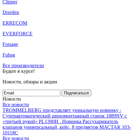
Clipper
Drreifen
ERRECOM
EVERFORCE
Forsage
Fubag
Все производители
Будьте в курсе!
Новости, обзоры и акции
Подписаться
Новости
Все новости
TROMMELBERG представляет уникальную новинку -
Суперавтоматический шиномонтажный станок 1889NV с
«третьей рукой» PL1390H .
Новинка Рассухариватель
клапанов универсальный, кейс, 8 предметов МАСТАК 103-
10118C
Все новости