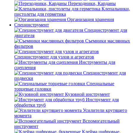
Переходники, Карданы
Клепальники,
пистолеты для герметика
Организация хранения
Специнструмент
Специнструмент для
двигателя
Съемники маслянных
фильтров
Специнструмент для узлов и агрегатов
Инструменты для
сцепления
Специнструмент для
подвески
Специальные
торцевые головки
Кузовной инструмент
Инструмент для
обработки труб
Усилители крутящего
момента
Вспомогательный
инструмент
Клейма цифровые,