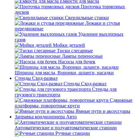
Емкости для масла
Проточка тормозных
дисков
Сверлильные станки
Лежаки и стулья
передвижные
Удаление выхлопных
газов
Мойки деталей
Тиски слесарные
Лампы переносные
Насосы для бочек
Шприцы для масла, Воронки, шланги, насадки
Стенды Сход-развал
Стенды Сход-развал
Стенды для
грузового транспорта
Сдвижные
платформы, поворотные круги
Ямные пути и аксессуары
Заправка кондиционера Авто
Автоматические и полуавтоматические станции
Ручные станции