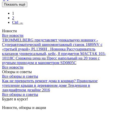
Показать ещё
1
2
Ctrl →
Новости
Все новости
TROMMELBERG представляет уникальную новинку -
Суперавтоматический шиномонтажный станок 1889NV с
«третьей рукой» PL1390H .
Новинка Рассухариватель
клапанов универсальный, кейс, 8 предметов МАСТАК 103-
10118C
Снижена цена на Пресс напольный на 20 тонн с
ручным приводом и манометром SD0805C
Все новости
Обзоры и советы
Все обзоры и советы
Как не превратить ремонт дома в кошмар?
Правильное
утепление крыши в деревянном доме
Тенденции в
ландшафтном дизайне 2016
Все обзоры и советы
Будьте в курсе!
Новости, обзоры и акции