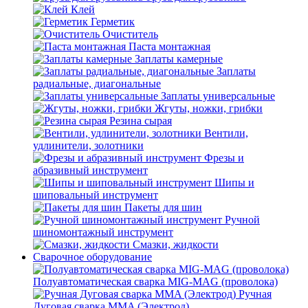
Клей
Герметик
Очиститель
Паста монтажная
Заплаты камерные
Заплаты
радиальные, диагональные
Заплаты универсальные
Жгуты, ножки, грибки
Резина сырая
Вентили,
удлинители, золотники
Фрезы и
абразивный инструмент
Шипы и
шиповальный инструмент
Пакеты для шин
Ручной
шиномонтажный инструмент
Смазки, жидкости
Сварочное оборудование
Полуавтоматическая сварка MIG-MAG (проволока)
Ручная
Дуговая сварка MMA (Электрод)