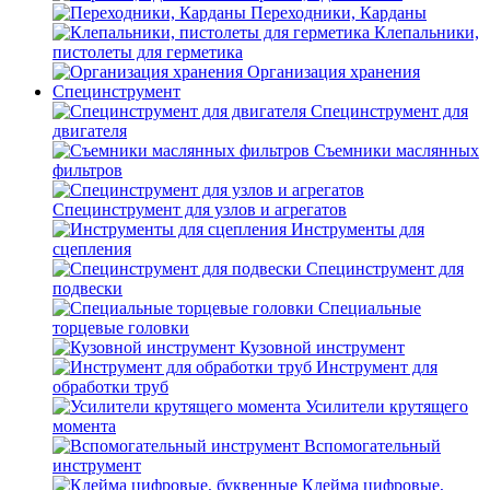
Переходники, Карданы
Клепальники,
пистолеты для герметика
Организация хранения
Специнструмент
Специнструмент для
двигателя
Съемники маслянных
фильтров
Специнструмент для узлов и агрегатов
Инструменты для
сцепления
Специнструмент для
подвески
Специальные
торцевые головки
Кузовной инструмент
Инструмент для
обработки труб
Усилители крутящего
момента
Вспомогательный
инструмент
Клейма цифровые,