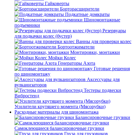
Гайковерты
Борторасширители
Подкатные домкраты
Шиномонтажные
подъемники
Резервуары
для подкачки колес (бустер)
Ванны для проверки колес
Бортоотжиматели
Монтировки, монтажки
Мойки Колес
Генераторы Азота
Готовые решения
по шиномонтажу
Аксессуары для
вулканизаторов
Тестеры подвески
Вибростенд
Усилители крутящего момента (Мясорубки)
Расходные материалы для шиномонтажа
Балансировочные грузики
Самоклеющиеся балансировочные грузики
Груза для грузовиков