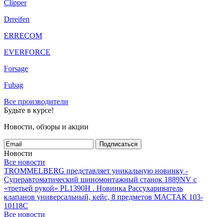
Clipper
Drreifen
ERRECOM
EVERFORCE
Forsage
Fubag
Все производители
Будьте в курсе!
Новости, обзоры и акции
Подписаться
Новости
Все новости
TROMMELBERG представляет уникальную новинку -
Суперавтоматический шиномонтажный станок 1889NV с
«третьей рукой» PL1390H .
Новинка Рассухариватель
клапанов универсальный, кейс, 8 предметов МАСТАК 103-
10118C
Все новости