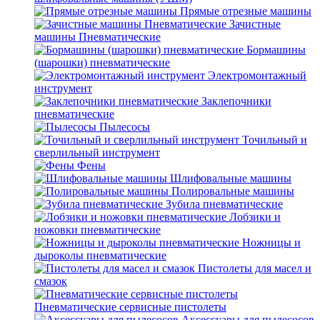
Прямые отрезные машины
Зачистные
машины Пневматические
Бормашины
(шарошки) пневматические
Электромонтажный
инструмент
Заклепочники
пневматические
Пылесосы
Точильный и
сверлильный инструмент
Фены
Шлифовальные машины
Полировальные машины
Зубила пневматические
Лобзики и
ножовки пневматические
Ножницы и
дыроколы пневматические
Пистолеты для масел и
смазок
Пневматические сервисные пистолеты
Аксессуары для пылесосов