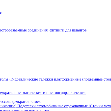
е
ыстроразъемные соединения, фитинги для шлангов
в
Гидравлические тележки платформенные (подъемные сто
мкраты пневматические и пневмогидравлические
ессов, домкратов, стоек
Подставки автомобильные страховочные (Стойки мех
кладки для домкратов, стоек