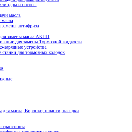
илиндры и насосы
дачи масла
 масла
я замены антифриза
для замены масла АКПП
ование для замены Тормозной жидкости
ко-зарядные устройства
 станки для тормозных колодок
ов
вижные
для масла, Воронки, шланги, насадки
о транспорта
атформы, поворотные круги