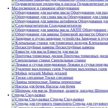
Гидравлические ц
Маслосменное и гаражное оборудование
Оборудование для раз
Оборудование для слива
Оборудования дл
Солодонагнетатели
Оборудование 
Оборуд
Зарядные и пус
Клепальные
Пескоструйные камеры
Емкости для масла
Проточка тормозных диск
Сверлильные станки
Лежаки и стулья перед
Удаление выхлопных газов
Мойки деталей
Тиски слесарные
Лампы переносные
Насосы для бочек
Шприцы 
Стенды Сход-развал
Стенды Сход-развал
Стенды для грузовог
Сдвижные пл