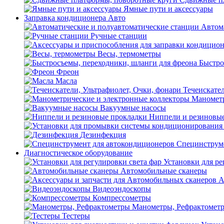
Ямные пути и аксессуары
Заправка кондиционера Авто
Автом
Ручные станции
Весы, термометры
Быстро
Фреон
Масла
Течеискател
Манометр
Вакуумные насосы
Ниппели и резиновы
Дезинфекция
Специнструме
Диагностическое оборудование
Установки для ре
Автомобильные сканеры
А
Видеоэндоскопы
Компрессометры
Манометры, Рефрактомет
Тестеры