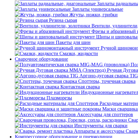
Заплаты радиальны
Заплаты универсальные
Жгуты, ножки, грибки
Резина сырая
Вентили, удлинители
Фрезы и абразивный 
Шипы и шиповальн
Пакеты для шин
Ручной шиномон
Смазки, жидкости
Сварочное оборудование
Пол
Ручная Дугова
Аргоно-дуговая сварка TIG
Споттеры, точечная сварка
Контактная сварка
Индукционные нагревате
Плазморезы
Расходные матери
Маски сварщика
Аксессуары для споттеров
Свар
Инструменты для сварки
Сварк
Компрессорное оборудование и пневмолинии