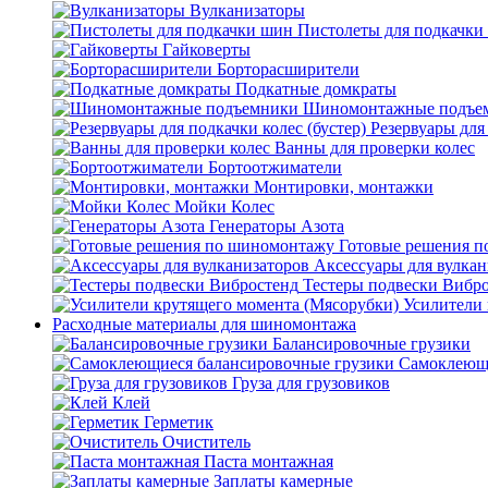
Вулканизаторы
Пистолеты для подкачки
Гайковерты
Борторасширители
Подкатные домкраты
Шиномонтажные подъе
Резервуары для 
Ванны для проверки колес
Бортоотжиматели
Монтировки, монтажки
Мойки Колес
Генераторы Азота
Готовые решения 
Аксессуары для вулкан
Тестеры подвески Вибр
Усилители 
Расходные материалы для шиномонтажа
Балансировочные грузики
Самоклеющи
Груза для грузовиков
Клей
Герметик
Очиститель
Паста монтажная
Заплаты камерные