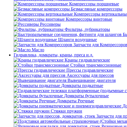
Компрессоры поршневые
Безмасляные компрессоры
Компрессоры вертикальны
Компрессоры винтовые
Рессиверы
Фильтры, лубрикаторы
Б
Шланги воздушные
Запчасти для Компрессоро
Масло
Гидравлика, домкраты, краны, преса и.д.
Краны гидравлические
Стойки трансмиссионные
Прессы гидравлические
Аксессуары для прессов
Вывешивание двигателя
Домкраты подкатные
Домкраты бутылочные
Домкраты Реечные
До
Стяжки пружин
Запчасти для пр
Резиновые на