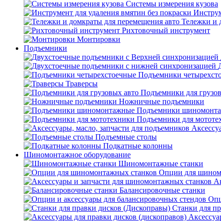
Системы измерения кузова
Инструм
Тележки и 
Рихтовочный инструмент
Монтировки
Подъемники
Подъемники четырехст
Траверсы
Подъемники для грузов
Ножничные подъемники
Подъемники шиномонт
Подъемники для мототе
Аксессуа
Подъемные столы
Подкатные колонны
Шиномонтажное оборудование
Шиномонтажные станки
Опции для шином
А
Балансировочные станки
Опц
Станки для пр
Аксессуа