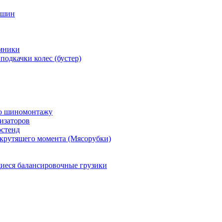
 шин
мники
подкачки колес (бустер)
по шиномонтажу
изаторов
остенд
крутящего момента (Мясорубки)
еся балансировочные грузики