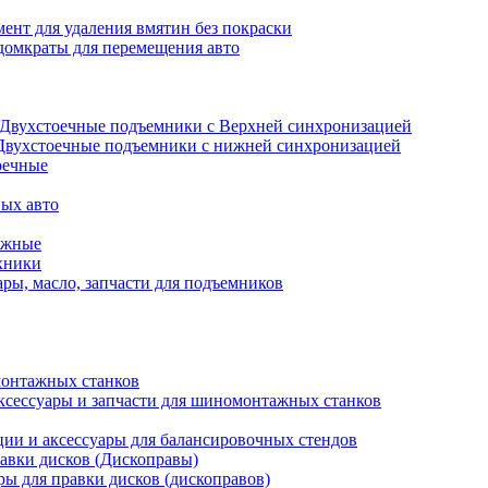
ент для удаления вмятин без покраски
домкраты для перемещения авто
Двухстоечные подъемники с Верхней синхронизацией
Двухстоечные подъемники с нижней синхронизацией
оечные
ых авто
ажные
хники
ры, масло, запчасти для подъемников
онтажных станков
ксессуары и запчасти для шиномонтажных станков
ии и аксессуары для балансировочных стендов
авки дисков (Дископравы)
ры для правки дисков (дископравов)