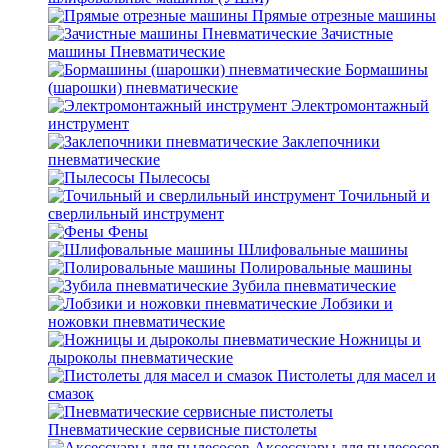
Прямые отрезные машины
Зачистные
машины Пневматические
Бормашины
(шарошки) пневматические
Электромонтажный
инструмент
Заклепочники
пневматические
Пылесосы
Точильный и
сверлильный инструмент
Фены
Шлифовальные машины
Полировальные машины
Зубила пневматические
Лобзики и
ножовки пневматические
Ножницы и
дыроколы пневматические
Пистолеты для масел и
смазок
Пневматические сервисные пистолеты
Аксессуары для пылесосов