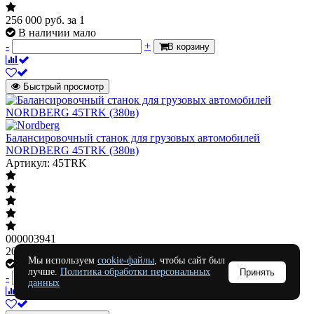
256 000
руб.
за 1
В наличии мало
-
+
В корзину
Быстрый просмотр
Балансировочный станок для грузовых автомобилей
NORDBERG 45TRK (380в)
Артикул: 45TRK
000003941
208 500
руб.
за 1
Мы используем
cookie-файлы
, чтобы сайт был
В наличии много
лучше.
Политика обработки персональных
Принять
-
+
В корзину
данных