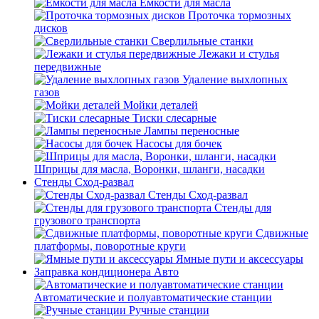
Емкости для масла
Проточка тормозных
дисков
Сверлильные станки
Лежаки и стулья
передвижные
Удаление выхлопных
газов
Мойки деталей
Тиски слесарные
Лампы переносные
Насосы для бочек
Шприцы для масла, Воронки, шланги, насадки
Стенды Сход-развал
Стенды Сход-развал
Стенды для
грузового транспорта
Сдвижные
платформы, поворотные круги
Ямные пути и аксессуары
Заправка кондиционера Авто
Автоматические и полуавтоматические станции
Ручные станции