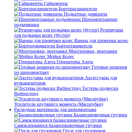
Гайковерты
Борторасширители
Подкатные домкраты
Шиномонтажные
подъемники
Резервуары
для подкачки колес (бустер)
Ванны для проверки колес
Бортоотжиматели
Монтировки, монтажки
Мойки Колес
Генераторы Азота
Готовые решения
по шиномонтажу
Аксессуары для
вулканизаторов
Тестеры подвески
Вибростенд
Усилители крутящего момента (Мясорубки)
Расходные материалы для шиномонтажа
Балансировочные грузики
Самоклеющиеся балансировочные грузики
Груза для грузовиков