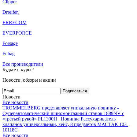
Clipper
Drreifen
ERRECOM
EVERFORCE
Forsage
Fubag
Все производители
Будьте в курсе!
Новости, обзоры и акции
Подписаться
Новости
Все новости
TROMMELBERG представляет уникальную новинку -
Суперавтоматический шиномонтажный станок 1889NV с
«третьей рукой» PL1390H .
Новинка Рассухариватель
клапанов универсальный, кейс, 8 предметов МАСТАК 103-
10118C
Все новости