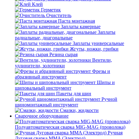
Клей
Герметик
Очиститель
Паста монтажная
Заплаты камерные
Заплаты
радиальные, диагональные
Заплаты универсальные
Жгуты, ножки, грибки
Резина сырая
Вентили,
удлинители, золотники
Фрезы и
абразивный инструмент
Шипы и
шиповальный инструмент
Пакеты для шин
Ручной
шиномонтажный инструмент
Смазки, жидкости
Сварочное оборудование
Полуавтоматическая сварка MIG-MAG (проволока)
Ручная
Дуговая сварка MMA (Электрод)