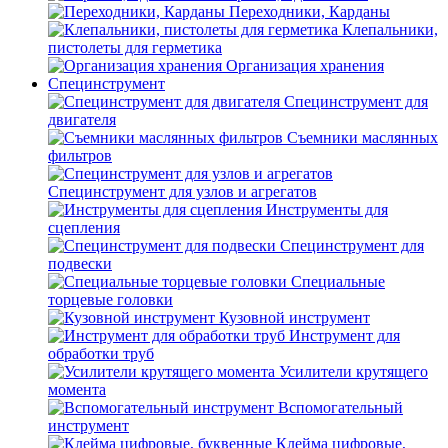
Переходники, Карданы
Клепальники,
пистолеты для герметика
Организация хранения
Специнструмент
Специнструмент для
двигателя
Съемники маслянных
фильтров
Специнструмент для узлов и агрегатов
Инструменты для
сцепления
Специнструмент для
подвески
Специальные
торцевые головки
Кузовной инструмент
Инструмент для
обработки труб
Усилители крутящего
момента
Вспомогательный
инструмент
Клейма цифровые,