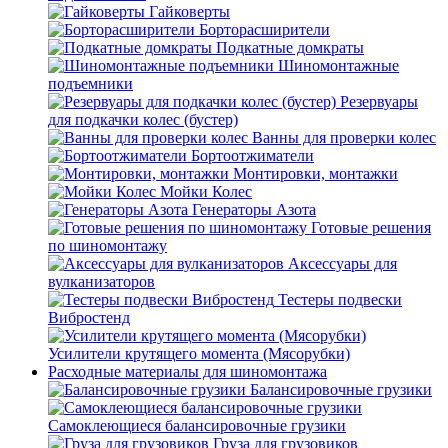
Гайковерты
Борторасширители
Подкатные домкраты
Шиномонтажные
подъемники
Резервуары
для подкачки колес (бустер)
Ванны для проверки колес
Бортоотжиматели
Монтировки, монтажки
Мойки Колес
Генераторы Азота
Готовые решения
по шиномонтажу
Аксессуары для
вулканизаторов
Тестеры подвески
Вибростенд
Усилители крутящего момента (Мясорубки)
Расходные материалы для шиномонтажа
Балансировочные грузики
Самоклеющиеся балансировочные грузики
Груза для грузовиков