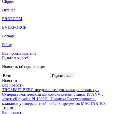
Clipper
Drreifen
ERRECOM
EVERFORCE
Forsage
Fubag
Все производители
Будьте в курсе!
Новости, обзоры и акции
Подписаться
Новости
Все новости
TROMMELBERG представляет уникальную новинку -
Суперавтоматический шиномонтажный станок 1889NV с
«третьей рукой» PL1390H .
Новинка Рассухариватель
клапанов универсальный, кейс, 8 предметов МАСТАК 103-
10118C
Все новости