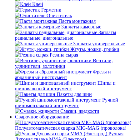
Клей
Герметик
Очиститель
Паста монтажная
Заплаты камерные
Заплаты
радиальные, диагональные
Заплаты универсальные
Жгуты, ножки, грибки
Резина сырая
Вентили,
удлинители, золотники
Фрезы и
абразивный инструмент
Шипы и
шиповальный инструмент
Пакеты для шин
Ручной
шиномонтажный инструмент
Смазки, жидкости
Сварочное оборудование
Полуавтоматическая сварка MIG-MAG (проволока)
Ручная
Дуговая сварка MMA (Электрод)