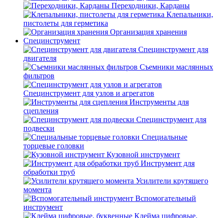
Переходники, Карданы
Клепальники,
пистолеты для герметика
Организация хранения
Специнструмент
Специнструмент для
двигателя
Съемники маслянных
фильтров
Специнструмент для узлов и агрегатов
Инструменты для
сцепления
Специнструмент для
подвески
Специальные
торцевые головки
Кузовной инструмент
Инструмент для
обработки труб
Усилители крутящего
момента
Вспомогательный
инструмент
Клейма цифровые,