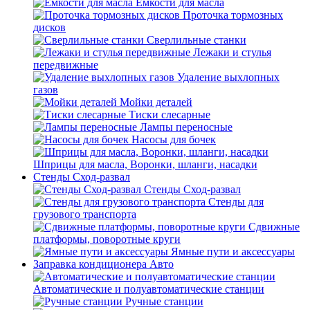
Емкости для масла
Проточка тормозных
дисков
Сверлильные станки
Лежаки и стулья
передвижные
Удаление выхлопных
газов
Мойки деталей
Тиски слесарные
Лампы переносные
Насосы для бочек
Шприцы для масла, Воронки, шланги, насадки
Стенды Сход-развал
Стенды Сход-развал
Стенды для
грузового транспорта
Сдвижные
платформы, поворотные круги
Ямные пути и аксессуары
Заправка кондиционера Авто
Автоматические и полуавтоматические станции
Ручные станции