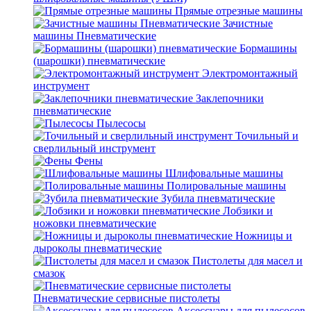
Прямые отрезные машины
Зачистные
машины Пневматические
Бормашины
(шарошки) пневматические
Электромонтажный
инструмент
Заклепочники
пневматические
Пылесосы
Точильный и
сверлильный инструмент
Фены
Шлифовальные машины
Полировальные машины
Зубила пневматические
Лобзики и
ножовки пневматические
Ножницы и
дыроколы пневматические
Пистолеты для масел и
смазок
Пневматические сервисные пистолеты
Аксессуары для пылесосов