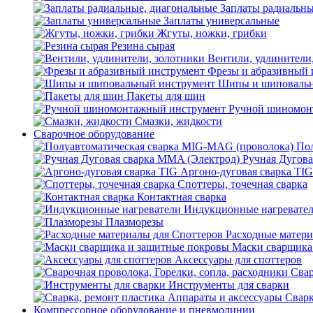
Заплаты радиальны
Заплаты универсальные
Жгуты, ножки, грибки
Резина сырая
Вентили, удлинители
Фрезы и абразивный 
Шипы и шиповальн
Пакеты для шин
Ручной шиномон
Смазки, жидкости
Сварочное оборудование
Пол
Ручная Дугова
Аргоно-дуговая сварка TIG
Споттеры, точечная сварка
Контактная сварка
Индукционные нагревате
Плазморезы
Расходные матери
Маски сварщика
Аксессуары для споттеров
Свар
Инструменты для сварки
Сварк
Компрессорное оборудование и пневмолинии