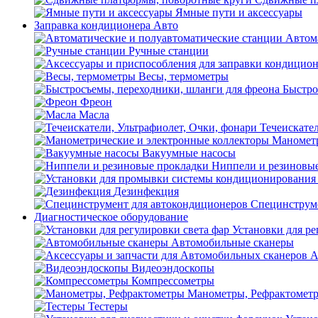
Ямные пути и аксессуары
Заправка кондиционера Авто
Автом
Ручные станции
Весы, термометры
Быстро
Фреон
Масла
Течеискател
Манометр
Вакуумные насосы
Ниппели и резиновы
Дезинфекция
Специнструме
Диагностическое оборудование
Установки для ре
Автомобильные сканеры
А
Видеоэндоскопы
Компрессометры
Манометры, Рефрактомет
Тестеры