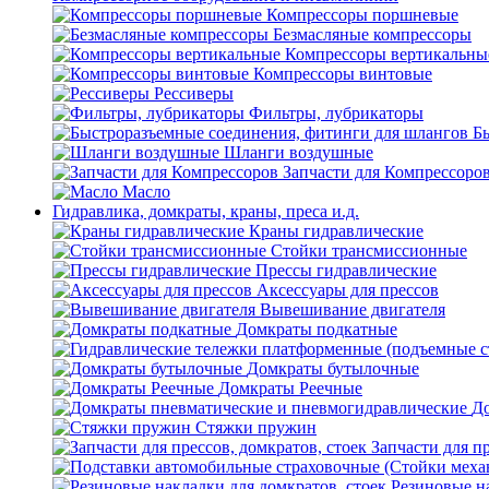
Компрессоры поршневые
Безмасляные компрессоры
Компрессоры вертикальны
Компрессоры винтовые
Рессиверы
Фильтры, лубрикаторы
Б
Шланги воздушные
Запчасти для Компрессоро
Масло
Гидравлика, домкраты, краны, преса и.д.
Краны гидравлические
Стойки трансмиссионные
Прессы гидравлические
Аксессуары для прессов
Вывешивание двигателя
Домкраты подкатные
Домкраты бутылочные
Домкраты Реечные
До
Стяжки пружин
Запчасти для пр
Резиновые на