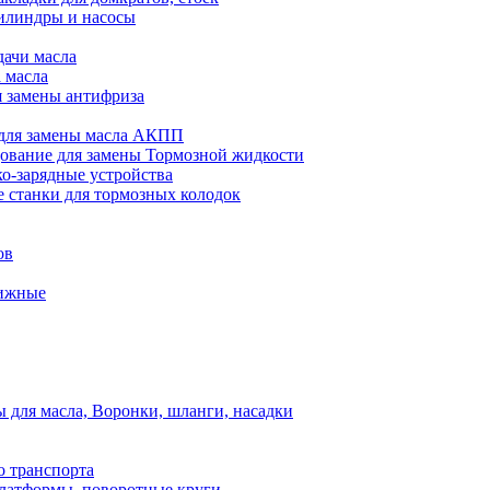
илиндры и насосы
дачи масла
 масла
я замены антифриза
для замены масла АКПП
ование для замены Тормозной жидкости
ко-зарядные устройства
 станки для тормозных колодок
ов
вижные
для масла, Воронки, шланги, насадки
о транспорта
атформы, поворотные круги