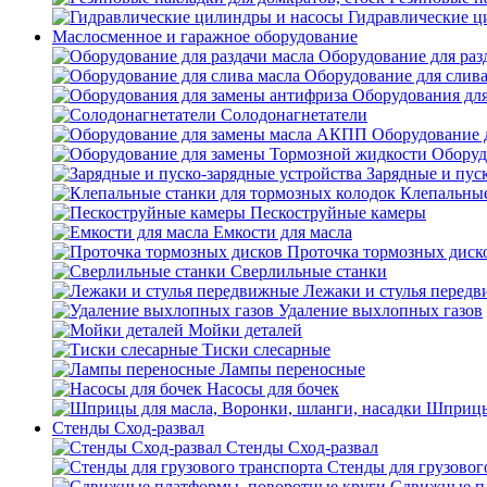
Гидравлические ц
Маслосменное и гаражное оборудование
Оборудование для раз
Оборудование для слива
Оборудования дл
Солодонагнетатели
Оборудование 
Оборуд
Зарядные и пус
Клепальные
Пескоструйные камеры
Емкости для масла
Проточка тормозных диск
Сверлильные станки
Лежаки и стулья перед
Удаление выхлопных газов
Мойки деталей
Тиски слесарные
Лампы переносные
Насосы для бочек
Шприцы 
Стенды Сход-развал
Стенды Сход-развал
Стенды для грузовог
Сдвижные пл