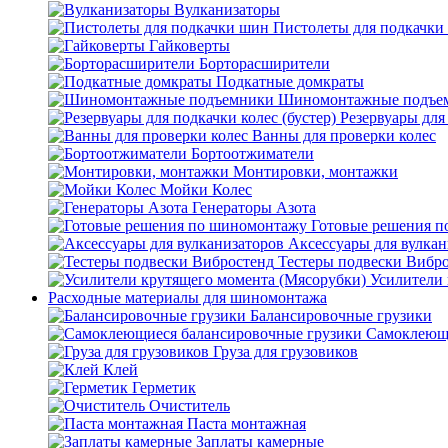
Вулканизаторы
Пистолеты для подкачки
Гайковерты
Борторасширители
Подкатные домкраты
Шиномонтажные подъе
Резервуары для 
Ванны для проверки колес
Бортоотжиматели
Монтировки, монтажки
Мойки Колес
Генераторы Азота
Готовые решения 
Аксессуары для вулкан
Тестеры подвески Вибр
Усилители 
Расходные материалы для шиномонтажа
Балансировочные грузики
Самоклеющи
Груза для грузовиков
Клей
Герметик
Очиститель
Паста монтажная
Заплаты камерные