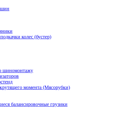
 шин
мники
подкачки колес (бустер)
по шиномонтажу
изаторов
остенд
крутящего момента (Мясорубки)
еся балансировочные грузики