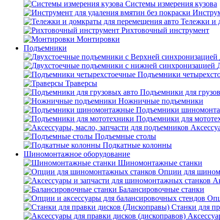
Системы измерения кузова
Инструм
Тележки и 
Рихтовочный инструмент
Монтировки
Подъемники
Подъемники четырехст
Траверсы
Подъемники для грузов
Ножничные подъемники
Подъемники шиномонт
Подъемники для мототе
Аксессуа
Подъемные столы
Подкатные колонны
Шиномонтажное оборудование
Шиномонтажные станки
Опции для шином
А
Балансировочные станки
Опц
Станки для пр
Аксессуа