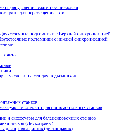
ент для удаления вмятин без покраски
домкраты для перемещения авто
Двухстоечные подъемники с Верхней синхронизацией
Двухстоечные подъемники с нижней синхронизацией
оечные
ых авто
ажные
хники
ры, масло, запчасти для подъемников
онтажных станков
ксессуары и запчасти для шиномонтажных станков
ии и аксессуары для балансировочных стендов
авки дисков (Дископравы)
ры для правки дисков (дископравов)