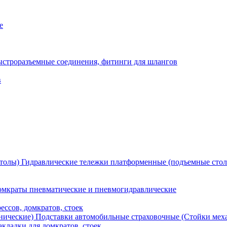
е
ыстроразъемные соединения, фитинги для шлангов
в
Гидравлические тележки платформенные (подъемные сто
мкраты пневматические и пневмогидравлические
ессов, домкратов, стоек
Подставки автомобильные страховочные (Стойки мех
кладки для домкратов, стоек