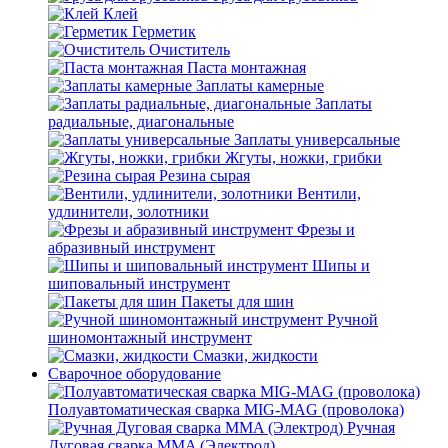
Клей
Герметик
Очиститель
Паста монтажная
Заплаты камерные
Заплаты
радиальные, диагональные
Заплаты универсальные
Жгуты, ножки, грибки
Резина сырая
Вентили,
удлинители, золотники
Фрезы и
абразивный инструмент
Шипы и
шиповальный инструмент
Пакеты для шин
Ручной
шиномонтажный инструмент
Смазки, жидкости
Сварочное оборудование
Полуавтоматическая сварка MIG-MAG (проволока)
Ручная
Дуговая сварка MMA (Электрод)