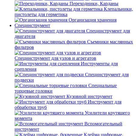
Переходники, Карданы
Клепальники,
пистолеты для герметика
Организация хранения
Специнструмент
Специнструмент для
двигателя
Съемники маслянных
фильтров
Специнструмент для узлов и агрегатов
Инструменты для
сцепления
Специнструмент для
подвески
Специальные
торцевые головки
Кузовной инструмент
Инструмент для
обработки труб
Усилители крутящего
момента
Вспомогательный
инструмент
Клейма цифровые,