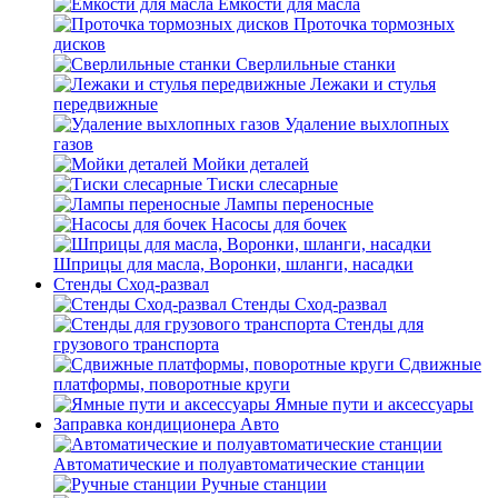
Емкости для масла
Проточка тормозных
дисков
Сверлильные станки
Лежаки и стулья
передвижные
Удаление выхлопных
газов
Мойки деталей
Тиски слесарные
Лампы переносные
Насосы для бочек
Шприцы для масла, Воронки, шланги, насадки
Стенды Сход-развал
Стенды Сход-развал
Стенды для
грузового транспорта
Сдвижные
платформы, поворотные круги
Ямные пути и аксессуары
Заправка кондиционера Авто
Автоматические и полуавтоматические станции
Ручные станции