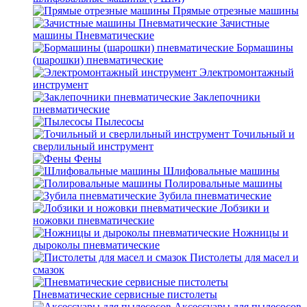
Прямые отрезные машины
Зачистные
машины Пневматические
Бормашины
(шарошки) пневматические
Электромонтажный
инструмент
Заклепочники
пневматические
Пылесосы
Точильный и
сверлильный инструмент
Фены
Шлифовальные машины
Полировальные машины
Зубила пневматические
Лобзики и
ножовки пневматические
Ножницы и
дыроколы пневматические
Пистолеты для масел и
смазок
Пневматические сервисные пистолеты
Аксессуары для пылесосов