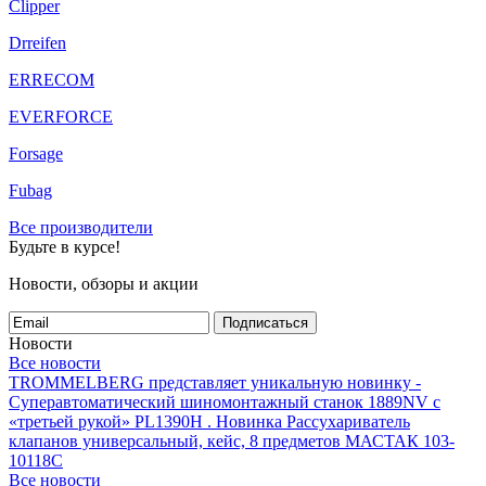
Clipper
Drreifen
ERRECOM
EVERFORCE
Forsage
Fubag
Все производители
Будьте в курсе!
Новости, обзоры и акции
Подписаться
Новости
Все новости
TROMMELBERG представляет уникальную новинку -
Суперавтоматический шиномонтажный станок 1889NV с
«третьей рукой» PL1390H .
Новинка Рассухариватель
клапанов универсальный, кейс, 8 предметов МАСТАК 103-
10118C
Все новости