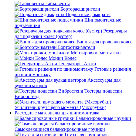
Гайковерты
Борторасширители
Подкатные домкраты
Шиномонтажные
подъемники
Резервуары
для подкачки колес (бустер)
Ванны для проверки колес
Бортоотжиматели
Монтировки, монтажки
Мойки Колес
Генераторы Азота
Готовые решения
по шиномонтажу
Аксессуары для
вулканизаторов
Тестеры подвески
Вибростенд
Усилители крутящего момента (Мясорубки)
Расходные материалы для шиномонтажа
Балансировочные грузики
Самоклеющиеся балансировочные грузики
Груза для грузовиков