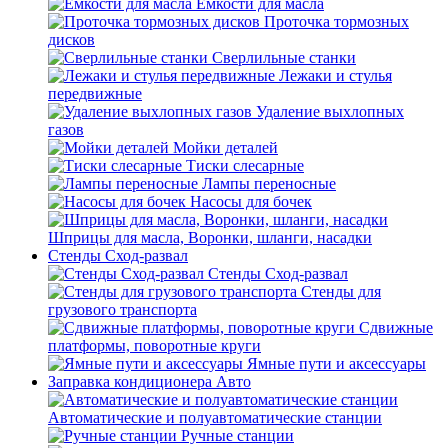
Емкости для масла
Проточка тормозных
дисков
Сверлильные станки
Лежаки и стулья
передвижные
Удаление выхлопных
газов
Мойки деталей
Тиски слесарные
Лампы переносные
Насосы для бочек
Шприцы для масла, Воронки, шланги, насадки
Стенды Сход-развал
Стенды Сход-развал
Стенды для
грузового транспорта
Сдвижные
платформы, поворотные круги
Ямные пути и аксессуары
Заправка кондиционера Авто
Автоматические и полуавтоматические станции
Ручные станции