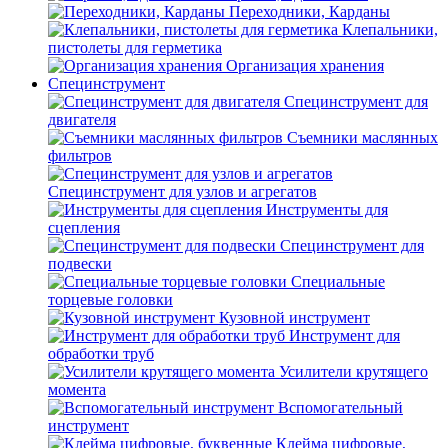
Переходники, Карданы
Клепальники,
пистолеты для герметика
Организация хранения
Специнструмент
Специнструмент для
двигателя
Съемники маслянных
фильтров
Специнструмент для узлов и агрегатов
Инструменты для
сцепления
Специнструмент для
подвески
Специальные
торцевые головки
Кузовной инструмент
Инструмент для
обработки труб
Усилители крутящего
момента
Вспомогательный
инструмент
Клейма цифровые,