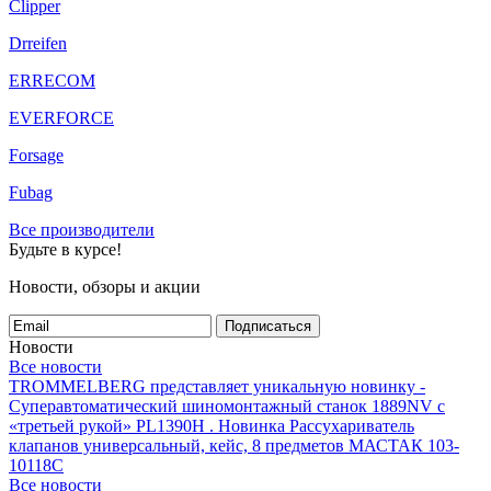
Clipper
Drreifen
ERRECOM
EVERFORCE
Forsage
Fubag
Все производители
Будьте в курсе!
Новости, обзоры и акции
Подписаться
Новости
Все новости
TROMMELBERG представляет уникальную новинку -
Суперавтоматический шиномонтажный станок 1889NV с
«третьей рукой» PL1390H .
Новинка Рассухариватель
клапанов универсальный, кейс, 8 предметов МАСТАК 103-
10118C
Все новости