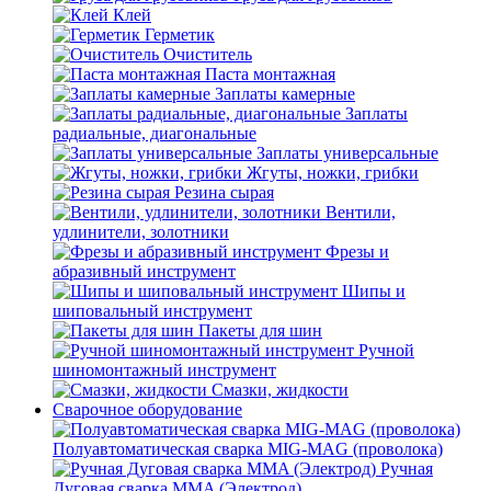
Клей
Герметик
Очиститель
Паста монтажная
Заплаты камерные
Заплаты
радиальные, диагональные
Заплаты универсальные
Жгуты, ножки, грибки
Резина сырая
Вентили,
удлинители, золотники
Фрезы и
абразивный инструмент
Шипы и
шиповальный инструмент
Пакеты для шин
Ручной
шиномонтажный инструмент
Смазки, жидкости
Сварочное оборудование
Полуавтоматическая сварка MIG-MAG (проволока)
Ручная
Дуговая сварка MMA (Электрод)