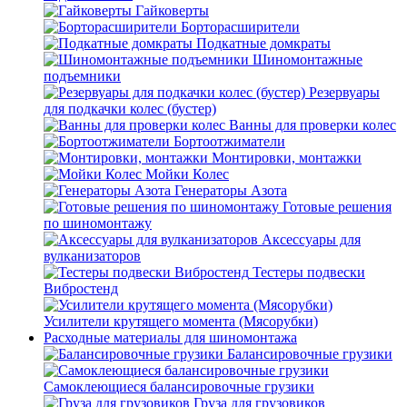
Гайковерты
Борторасширители
Подкатные домкраты
Шиномонтажные
подъемники
Резервуары
для подкачки колес (бустер)
Ванны для проверки колес
Бортоотжиматели
Монтировки, монтажки
Мойки Колес
Генераторы Азота
Готовые решения
по шиномонтажу
Аксессуары для
вулканизаторов
Тестеры подвески
Вибростенд
Усилители крутящего момента (Мясорубки)
Расходные материалы для шиномонтажа
Балансировочные грузики
Самоклеющиеся балансировочные грузики
Груза для грузовиков