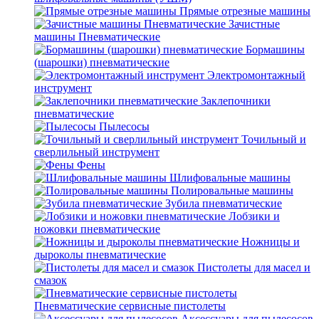
Прямые отрезные машины
Зачистные
машины Пневматические
Бормашины
(шарошки) пневматические
Электромонтажный
инструмент
Заклепочники
пневматические
Пылесосы
Точильный и
сверлильный инструмент
Фены
Шлифовальные машины
Полировальные машины
Зубила пневматические
Лобзики и
ножовки пневматические
Ножницы и
дыроколы пневматические
Пистолеты для масел и
смазок
Пневматические сервисные пистолеты
Аксессуары для пылесосов