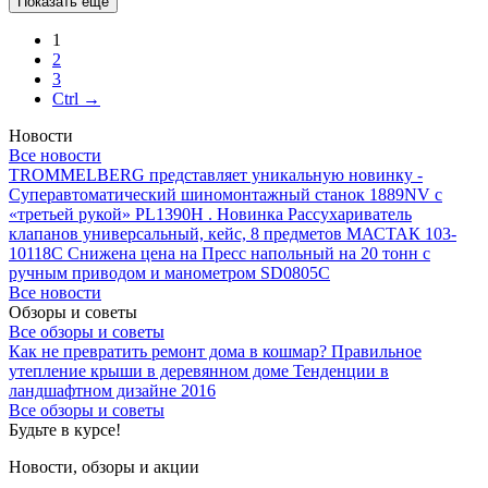
Показать ещё
1
2
3
Ctrl →
Новости
Все новости
TROMMELBERG представляет уникальную новинку -
Суперавтоматический шиномонтажный станок 1889NV с
«третьей рукой» PL1390H .
Новинка Рассухариватель
клапанов универсальный, кейс, 8 предметов МАСТАК 103-
10118C
Снижена цена на Пресс напольный на 20 тонн с
ручным приводом и манометром SD0805C
Все новости
Обзоры и советы
Все обзоры и советы
Как не превратить ремонт дома в кошмар?
Правильное
утепление крыши в деревянном доме
Тенденции в
ландшафтном дизайне 2016
Все обзоры и советы
Будьте в курсе!
Новости, обзоры и акции