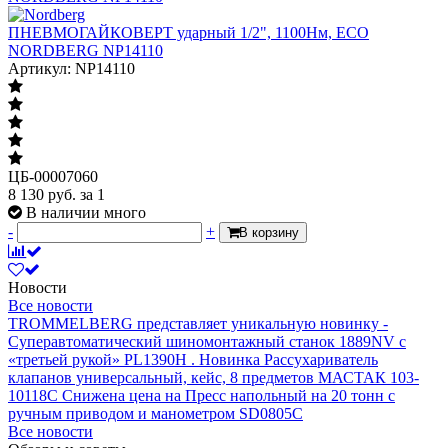
ПНЕВМОГАЙКОВЕРТ ударный 1/2", 1100Нм, ECO
NORDBERG NP14110
Артикул: NP14110
ЦБ-00007060
8 130
руб.
за 1
В наличии много
-
+
В корзину
Новости
Все новости
TROMMELBERG представляет уникальную новинку -
Суперавтоматический шиномонтажный станок 1889NV с
«третьей рукой» PL1390H .
Новинка Рассухариватель
клапанов универсальный, кейс, 8 предметов МАСТАК 103-
10118C
Снижена цена на Пресс напольный на 20 тонн с
ручным приводом и манометром SD0805C
Все новости