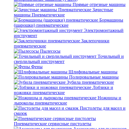
Прямые отрезные машины
Зачистные
машины Пневматические
Бормашины
(шарошки) пневматические
Электромонтажный
инструмент
Заклепочники
пневматические
Пылесосы
Точильный и
сверлильный инструмент
Фены
Шлифовальные машины
Полировальные машины
Зубила пневматические
Лобзики и
ножовки пневматические
Ножницы и
дыроколы пневматические
Пистолеты для масел и
смазок
Пневматические сервисные пистолеты
Аксессуары для пылесосов