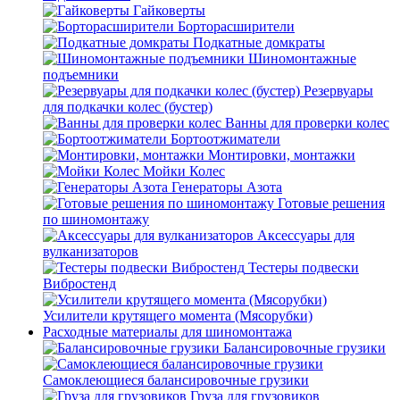
Гайковерты
Борторасширители
Подкатные домкраты
Шиномонтажные
подъемники
Резервуары
для подкачки колес (бустер)
Ванны для проверки колес
Бортоотжиматели
Монтировки, монтажки
Мойки Колес
Генераторы Азота
Готовые решения
по шиномонтажу
Аксессуары для
вулканизаторов
Тестеры подвески
Вибростенд
Усилители крутящего момента (Мясорубки)
Расходные материалы для шиномонтажа
Балансировочные грузики
Самоклеющиеся балансировочные грузики
Груза для грузовиков