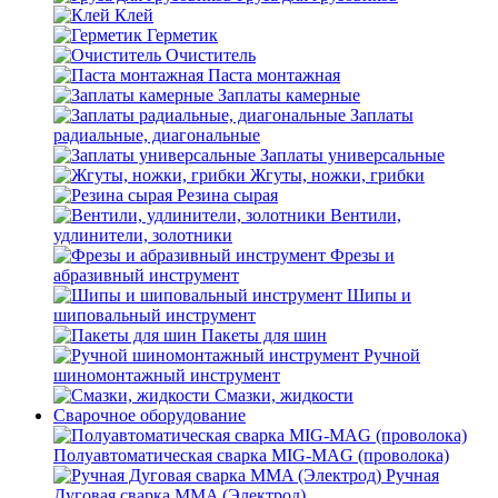
Клей
Герметик
Очиститель
Паста монтажная
Заплаты камерные
Заплаты
радиальные, диагональные
Заплаты универсальные
Жгуты, ножки, грибки
Резина сырая
Вентили,
удлинители, золотники
Фрезы и
абразивный инструмент
Шипы и
шиповальный инструмент
Пакеты для шин
Ручной
шиномонтажный инструмент
Смазки, жидкости
Сварочное оборудование
Полуавтоматическая сварка MIG-MAG (проволока)
Ручная
Дуговая сварка MMA (Электрод)