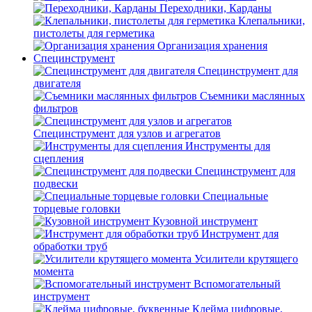
Переходники, Карданы
Клепальники,
пистолеты для герметика
Организация хранения
Специнструмент
Специнструмент для
двигателя
Съемники маслянных
фильтров
Специнструмент для узлов и агрегатов
Инструменты для
сцепления
Специнструмент для
подвески
Специальные
торцевые головки
Кузовной инструмент
Инструмент для
обработки труб
Усилители крутящего
момента
Вспомогательный
инструмент
Клейма цифровые,