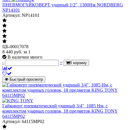
ПНЕВМОГАЙКОВЕРТ ударный 1/2", 1300Нм NORDBERG
NP14101
Артикул: NP14101
ЦБ-00017078
8 440
руб.
за 1
В наличии много
-
+
В корзину
Быстрый просмотр
Гайковерт пневматический ударный 3/4", 1085 Нм, с
комплектом ударных головок, 18 предметов KING TONY
64115MP02
Артикул: 64115MP02