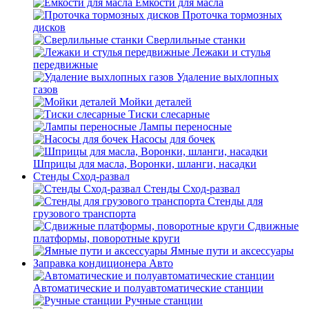
Емкости для масла
Проточка тормозных
дисков
Сверлильные станки
Лежаки и стулья
передвижные
Удаление выхлопных
газов
Мойки деталей
Тиски слесарные
Лампы переносные
Насосы для бочек
Шприцы для масла, Воронки, шланги, насадки
Стенды Сход-развал
Стенды Сход-развал
Стенды для
грузового транспорта
Сдвижные
платформы, поворотные круги
Ямные пути и аксессуары
Заправка кондиционера Авто
Автоматические и полуавтоматические станции
Ручные станции