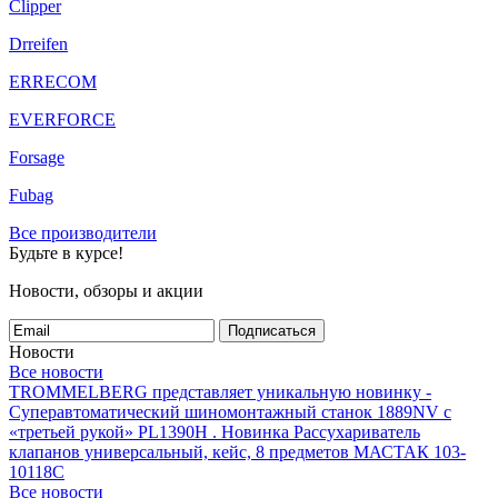
Clipper
Drreifen
ERRECOM
EVERFORCE
Forsage
Fubag
Все производители
Будьте в курсе!
Новости, обзоры и акции
Подписаться
Новости
Все новости
TROMMELBERG представляет уникальную новинку -
Суперавтоматический шиномонтажный станок 1889NV с
«третьей рукой» PL1390H .
Новинка Рассухариватель
клапанов универсальный, кейс, 8 предметов МАСТАК 103-
10118C
Все новости