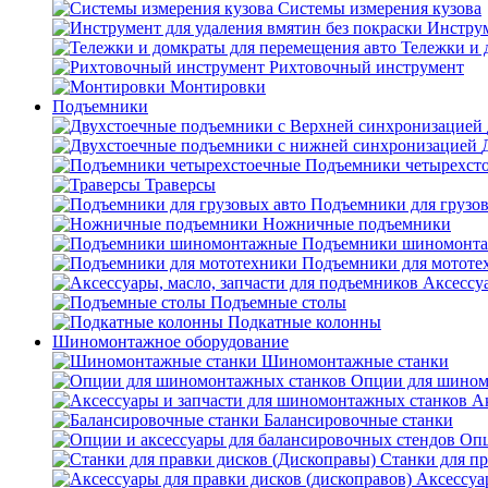
Системы измерения кузова
Инструм
Тележки и 
Рихтовочный инструмент
Монтировки
Подъемники
Подъемники четырехст
Траверсы
Подъемники для грузов
Ножничные подъемники
Подъемники шиномонт
Подъемники для мототе
Аксессуа
Подъемные столы
Подкатные колонны
Шиномонтажное оборудование
Шиномонтажные станки
Опции для шином
А
Балансировочные станки
Опц
Станки для пр
Аксессуа