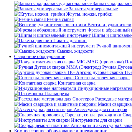
Заплаты радиальны
Заплаты универсальные
Жгуты, ножки, грибки
Резина сырая
Вентили, удлинители
Фрезы и абразивный 
Шипы и шиповальн
Пакеты для шин
Ручной шиномон
Смазки, жидкости
Сварочное оборудование
Пол
Ручная Дугова
Аргоно-дуговая сварка TIG
Споттеры, точечная сварка
Контактная сварка
Индукционные нагревате
Плазморезы
Расходные матери
Маски сварщика
Аксессуары для споттеров
Свар
Инструменты для сварки
Сварк
Компрессорное оборудование и пневмолинии