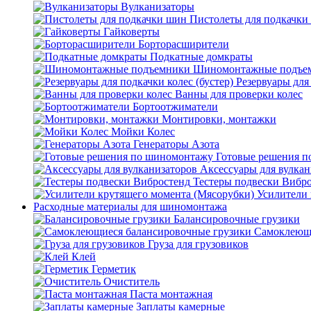
Вулканизаторы
Пистолеты для подкачки
Гайковерты
Борторасширители
Подкатные домкраты
Шиномонтажные подъе
Резервуары для 
Ванны для проверки колес
Бортоотжиматели
Монтировки, монтажки
Мойки Колес
Генераторы Азота
Готовые решения 
Аксессуары для вулкан
Тестеры подвески Вибр
Усилители 
Расходные материалы для шиномонтажа
Балансировочные грузики
Самоклеющи
Груза для грузовиков
Клей
Герметик
Очиститель
Паста монтажная
Заплаты камерные