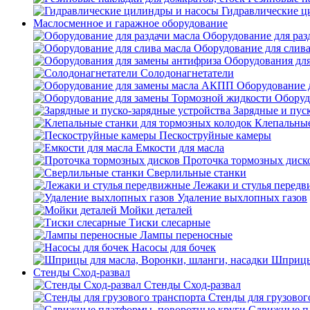
Гидравлические ц
Маслосменное и гаражное оборудование
Оборудование для раз
Оборудование для слива
Оборудования дл
Солодонагнетатели
Оборудование 
Оборуд
Зарядные и пус
Клепальные
Пескоструйные камеры
Емкости для масла
Проточка тормозных диск
Сверлильные станки
Лежаки и стулья перед
Удаление выхлопных газов
Мойки деталей
Тиски слесарные
Лампы переносные
Насосы для бочек
Шприцы 
Стенды Сход-развал
Стенды Сход-развал
Стенды для грузовог
Сдвижные пл