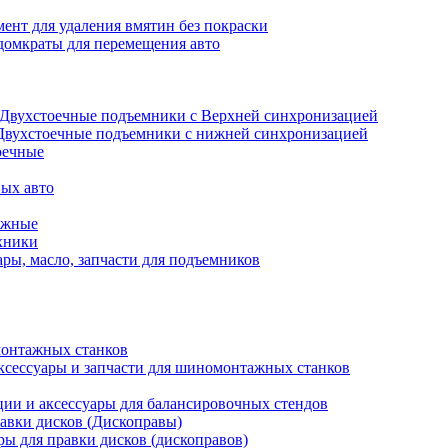
ент для удаления вмятин без покраски
домкраты для перемещения авто
Двухстоечные подъемники с Верхней синхронизацией
Двухстоечные подъемники с нижней синхронизацией
оечные
ых авто
ажные
хники
ры, масло, запчасти для подъемников
онтажных станков
ксессуары и запчасти для шиномонтажных станков
ии и аксессуары для балансировочных стендов
авки дисков (Дископравы)
ры для правки дисков (дископравов)