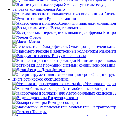
Ямные пути и аксессуары
Заправка кондиционера Авто
Автом
Ручные станции
Весы, термометры
Быстро
Фреон
Масла
Течеискател
Манометр
Вакуумные насосы
Ниппели и резиновы
Дезинфекция
Специнструме
Диагностическое оборудование
Установки для ре
Автомобильные сканеры
А
Видеоэндоскопы
Компрессометры
Манометры, Рефрактомет
Тестеры