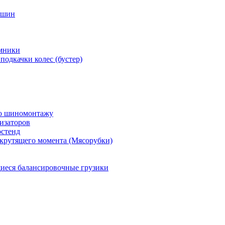
 шин
мники
подкачки колес (бустер)
по шиномонтажу
изаторов
остенд
крутящего момента (Мясорубки)
еся балансировочные грузики