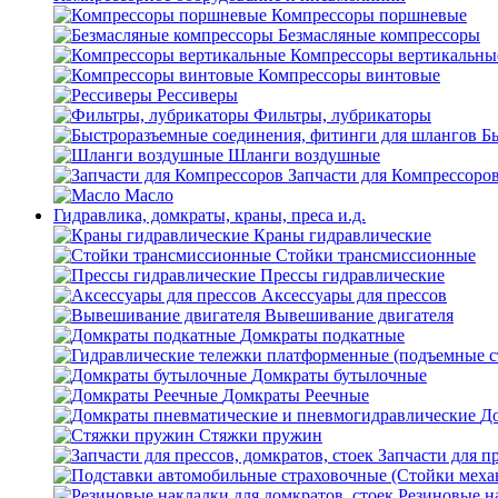
Компрессоры поршневые
Безмасляные компрессоры
Компрессоры вертикальны
Компрессоры винтовые
Рессиверы
Фильтры, лубрикаторы
Б
Шланги воздушные
Запчасти для Компрессоро
Масло
Гидравлика, домкраты, краны, преса и.д.
Краны гидравлические
Стойки трансмиссионные
Прессы гидравлические
Аксессуары для прессов
Вывешивание двигателя
Домкраты подкатные
Домкраты бутылочные
Домкраты Реечные
До
Стяжки пружин
Запчасти для пр
Резиновые на