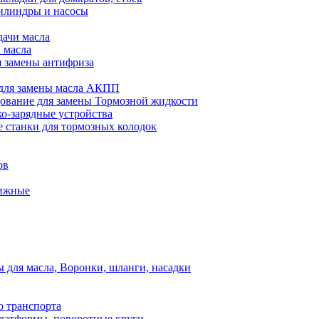
илиндры и насосы
дачи масла
 масла
я замены антифриза
для замены масла АКПП
ование для замены Тормозной жидкости
ко-зарядные устройства
 станки для тормозных колодок
ов
вижные
для масла, Воронки, шланги, насадки
о транспорта
атформы, поворотные круги