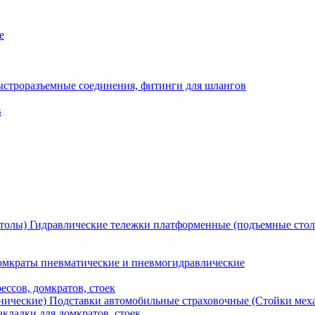
е
ыстроразъемные соединения, фитинги для шлангов
в
Гидравлические тележки платформенные (подъемные сто
мкраты пневматические и пневмогидравлические
ессов, домкратов, стоек
Подставки автомобильные страховочные (Стойки мех
кладки для домкратов, стоек