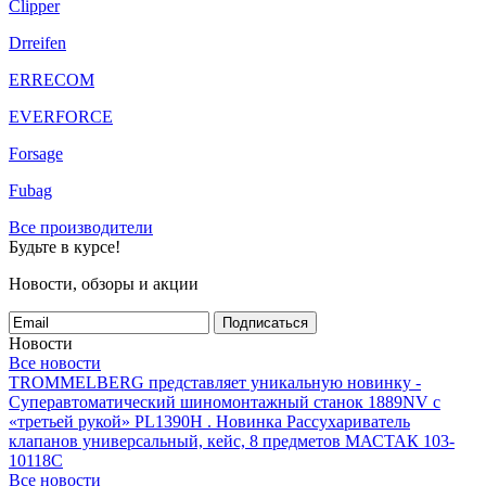
Clipper
Drreifen
ERRECOM
EVERFORCE
Forsage
Fubag
Все производители
Будьте в курсе!
Новости, обзоры и акции
Подписаться
Новости
Все новости
TROMMELBERG представляет уникальную новинку -
Суперавтоматический шиномонтажный станок 1889NV с
«третьей рукой» PL1390H .
Новинка Рассухариватель
клапанов универсальный, кейс, 8 предметов МАСТАК 103-
10118C
Все новости