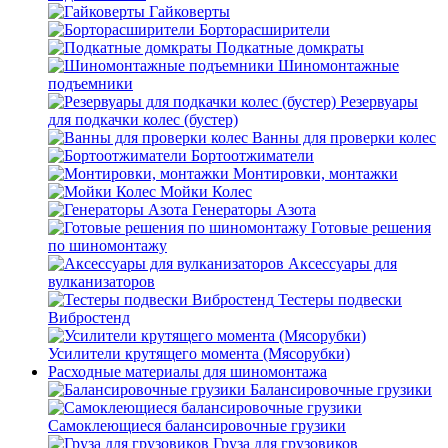
Гайковерты
Борторасширители
Подкатные домкраты
Шиномонтажные
подъемники
Резервуары
для подкачки колес (бустер)
Ванны для проверки колес
Бортоотжиматели
Монтировки, монтажки
Мойки Колес
Генераторы Азота
Готовые решения
по шиномонтажу
Аксессуары для
вулканизаторов
Тестеры подвески
Вибростенд
Усилители крутящего момента (Мясорубки)
Расходные материалы для шиномонтажа
Балансировочные грузики
Самоклеющиеся балансировочные грузики
Груза для грузовиков