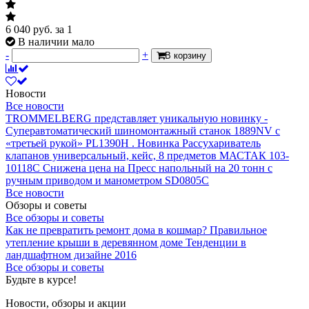
6 040
руб.
за 1
В наличии мало
-
+
В корзину
Новости
Все новости
TROMMELBERG представляет уникальную новинку -
Суперавтоматический шиномонтажный станок 1889NV с
«третьей рукой» PL1390H .
Новинка Рассухариватель
клапанов универсальный, кейс, 8 предметов МАСТАК 103-
10118C
Снижена цена на Пресс напольный на 20 тонн с
ручным приводом и манометром SD0805C
Все новости
Обзоры и советы
Все обзоры и советы
Как не превратить ремонт дома в кошмар?
Правильное
утепление крыши в деревянном доме
Тенденции в
ландшафтном дизайне 2016
Все обзоры и советы
Будьте в курсе!
Новости, обзоры и акции