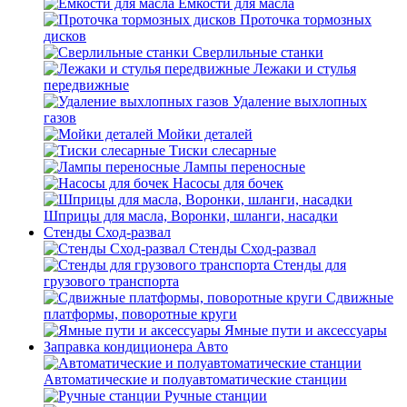
Емкости для масла
Проточка тормозных
дисков
Сверлильные станки
Лежаки и стулья
передвижные
Удаление выхлопных
газов
Мойки деталей
Тиски слесарные
Лампы переносные
Насосы для бочек
Шприцы для масла, Воронки, шланги, насадки
Стенды Сход-развал
Стенды Сход-развал
Стенды для
грузового транспорта
Сдвижные
платформы, поворотные круги
Ямные пути и аксессуары
Заправка кондиционера Авто
Автоматические и полуавтоматические станции
Ручные станции