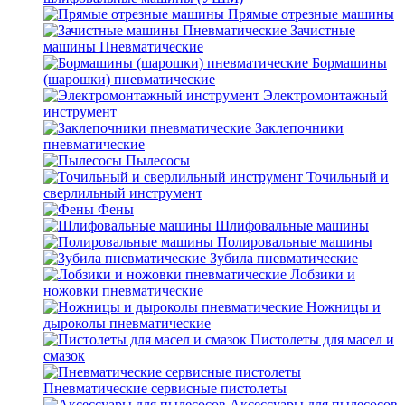
Прямые отрезные машины
Зачистные
машины Пневматические
Бормашины
(шарошки) пневматические
Электромонтажный
инструмент
Заклепочники
пневматические
Пылесосы
Точильный и
сверлильный инструмент
Фены
Шлифовальные машины
Полировальные машины
Зубила пневматические
Лобзики и
ножовки пневматические
Ножницы и
дыроколы пневматические
Пистолеты для масел и
смазок
Пневматические сервисные пистолеты
Аксессуары для пылесосов