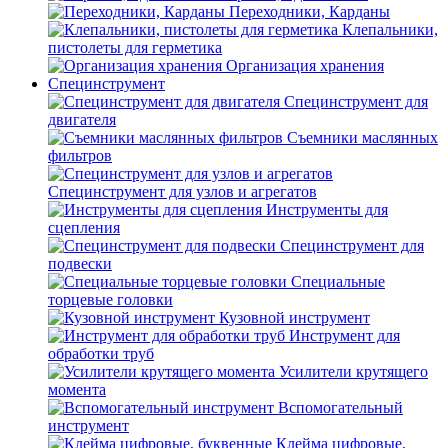
Переходники, Карданы
Клепальники,
пистолеты для герметика
Организация хранения
Специнструмент
Специнструмент для
двигателя
Съемники маслянных
фильтров
Специнструмент для узлов и агрегатов
Инструменты для
сцепления
Специнструмент для
подвески
Специальные
торцевые головки
Кузовной инструмент
Инструмент для
обработки труб
Усилители крутящего
момента
Вспомогательный
инструмент
Клейма цифровые,