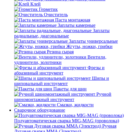
Клей
Герметик
Очиститель
Паста монтажная
Заплаты камерные
Заплаты
радиальные, диагональные
Заплаты универсальные
Жгуты, ножки, грибки
Резина сырая
Вентили,
удлинители, золотники
Фрезы и
абразивный инструмент
Шипы и
шиповальный инструмент
Пакеты для шин
Ручной
шиномонтажный инструмент
Смазки, жидкости
Сварочное оборудование
Полуавтоматическая сварка MIG-MAG (проволока)
Ручная
Дуговая сварка MMA (Электрод)