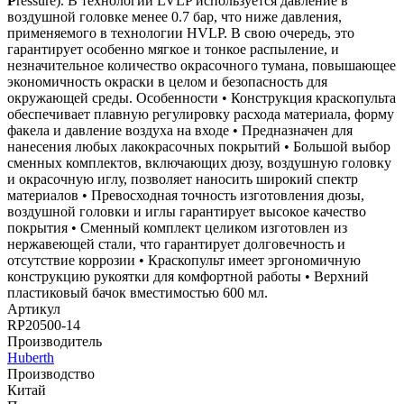
P
ressure). В технологии LVLP используется давление в
воздушной головке менее 0.7 бар, что ниже давления,
применяемого в технологии HVLP. В свою очередь, это
гарантирует особенно мягкое и тонкое распыление, и
незначительное количество окрасочного тумана, повышающее
экономичность окраски в целом и безопасность для
окружающей среды. Особенности • Конструкция краскопульта
обеспечивает плавную регулировку расхода материала, форму
факела и давление воздуха на входе • Предназначен для
нанесения любых лакокрасочных покрытий • Большой выбор
сменных комплектов, включающих дюзу, воздушную головку
и окрасочную иглу, позволяет наносить широкий спектр
материалов • Превосходная точность изготовления дюзы,
воздушной головки и иглы гарантирует высокое качество
покрытия • Сменный комплект целиком изготовлен из
нержавеющей стали, что гарантирует долговечность и
отсутствие коррозии • Краскопульт имеет эргономичную
конструкцию рукоятки для комфортной работы • Верхний
пластиковый бачок вместимостью 600 мл.
Артикул
RP20500-14
Производитель
Huberth
Производство
Китай