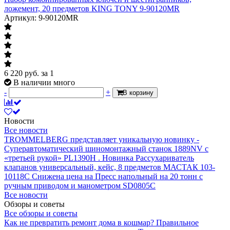
ложемент, 20 предметов KING TONY 9-90120MR
Артикул: 9-90120MR
6 220
руб.
за 1
В наличии много
-
+
В корзину
Новости
Все новости
TROMMELBERG представляет уникальную новинку -
Суперавтоматический шиномонтажный станок 1889NV с
«третьей рукой» PL1390H .
Новинка Рассухариватель
клапанов универсальный, кейс, 8 предметов МАСТАК 103-
10118C
Снижена цена на Пресс напольный на 20 тонн с
ручным приводом и манометром SD0805C
Все новости
Обзоры и советы
Все обзоры и советы
Как не превратить ремонт дома в кошмар?
Правильное