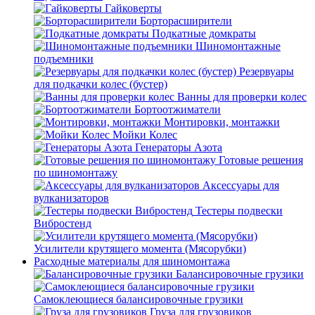
Гайковерты
Борторасширители
Подкатные домкраты
Шиномонтажные
подъемники
Резервуары
для подкачки колес (бустер)
Ванны для проверки колес
Бортоотжиматели
Монтировки, монтажки
Мойки Колес
Генераторы Азота
Готовые решения
по шиномонтажу
Аксессуары для
вулканизаторов
Тестеры подвески
Вибростенд
Усилители крутящего момента (Мясорубки)
Расходные материалы для шиномонтажа
Балансировочные грузики
Самоклеющиеся балансировочные грузики
Груза для грузовиков