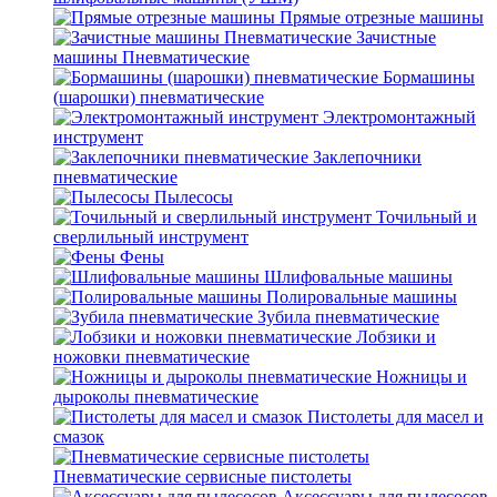
Прямые отрезные машины
Зачистные
машины Пневматические
Бормашины
(шарошки) пневматические
Электромонтажный
инструмент
Заклепочники
пневматические
Пылесосы
Точильный и
сверлильный инструмент
Фены
Шлифовальные машины
Полировальные машины
Зубила пневматические
Лобзики и
ножовки пневматические
Ножницы и
дыроколы пневматические
Пистолеты для масел и
смазок
Пневматические сервисные пистолеты
Аксессуары для пылесосов