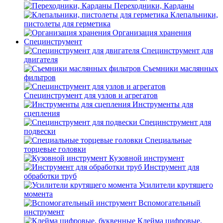
Переходники, Карданы
Клепальники,
пистолеты для герметика
Организация хранения
Специнструмент
Специнструмент для
двигателя
Съемники маслянных
фильтров
Специнструмент для узлов и агрегатов
Инструменты для
сцепления
Специнструмент для
подвески
Специальные
торцевые головки
Кузовной инструмент
Инструмент для
обработки труб
Усилители крутящего
момента
Вспомогательный
инструмент
Клейма цифровые,