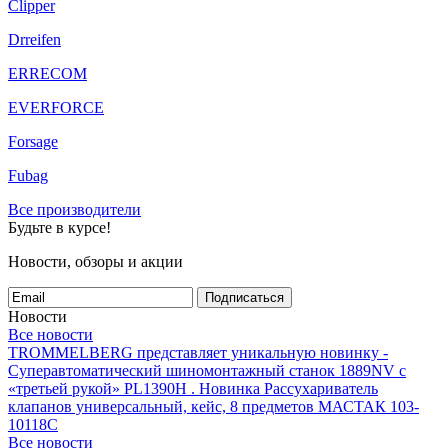
Clipper
Drreifen
ERRECOM
EVERFORCE
Forsage
Fubag
Все производители
Будьте в курсе!
Новости, обзоры и акции
Подписаться
Новости
Все новости
TROMMELBERG представляет уникальную новинку -
Суперавтоматический шиномонтажный станок 1889NV с
«третьей рукой» PL1390H .
Новинка Рассухариватель
клапанов универсальный, кейс, 8 предметов МАСТАК 103-
10118C
Все новости