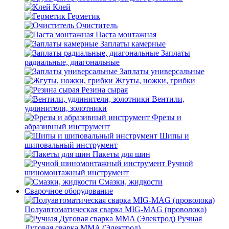
Клей
Герметик
Очиститель
Паста монтажная
Заплаты камерные
Заплаты
радиальные, диагональные
Заплаты универсальные
Жгуты, ножки, грибки
Резина сырая
Вентили,
удлинители, золотники
Фрезы и
абразивный инструмент
Шипы и
шиповальный инструмент
Пакеты для шин
Ручной
шиномонтажный инструмент
Смазки, жидкости
Сварочное оборудование
Полуавтоматическая сварка MIG-MAG (проволока)
Ручная
Дуговая сварка MMA (Электрод)