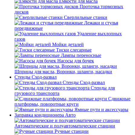
Емкости для масла
Проточка тормозных
дисков
Сверлильные станки
Лежаки и стулья
передвижные
Удаление выхлопных
газов
Мойки деталей
Тиски слесарные
Лампы переносные
Насосы для бочек
Шприцы для масла, Воронки, шланги, насадки
Стенды Сход-развал
Стенды Сход-развал
Стенды для
грузового транспорта
Сдвижные
платформы, поворотные круги
Ямные пути и аксессуары
Заправка кондиционера Авто
Автоматические и полуавтоматические станции
Ручные станции