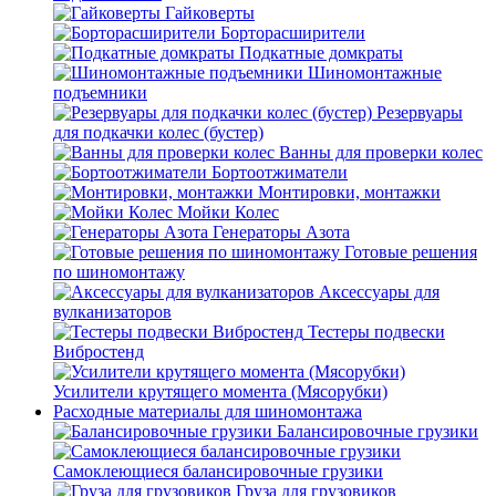
Гайковерты
Борторасширители
Подкатные домкраты
Шиномонтажные
подъемники
Резервуары
для подкачки колес (бустер)
Ванны для проверки колес
Бортоотжиматели
Монтировки, монтажки
Мойки Колес
Генераторы Азота
Готовые решения
по шиномонтажу
Аксессуары для
вулканизаторов
Тестеры подвески
Вибростенд
Усилители крутящего момента (Мясорубки)
Расходные материалы для шиномонтажа
Балансировочные грузики
Самоклеющиеся балансировочные грузики
Груза для грузовиков