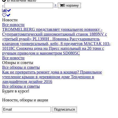
В наличии мало
-
+
В корзину
Новости
Все новости
TROMMELBERG представляет уникальную новинку -
Суперавтоматический шиномонтажный станок 1889NV с
«третьей рукой» PL1390H .
Новинка Рассухариватель
клапанов универсальный, кейс, 8 предметов МАСТАК 103-
10118C
Снижена цена на Пресс напольный на 20 тонн с
ручным приводом и манометром SD0805C
Все новости
Обзоры и советы
Все обзоры и советы
Как не превратить ремонт дома в кошмар?
Правильное
утепление крыши в деревянном доме
Тенденции в
ландшафтном дизайне 2016
Все обзоры и советы
Будьте в курсе!
Новости, обзоры и акции
Подписаться