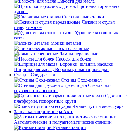
Емкости для масла
Проточка тормозных
дисков
Сверлильные станки
Лежаки и стулья
передвижные
Удаление выхлопных
газов
Мойки деталей
Тиски слесарные
Лампы переносные
Насосы для бочек
Шприцы для масла, Воронки, шланги, насадки
Стенды Сход-развал
Стенды Сход-развал
Стенды для
грузового транспорта
Сдвижные
платформы, поворотные круги
Ямные пути и аксессуары
Заправка кондиционера Авто
Автоматические и полуавтоматические станции
Ручные станции