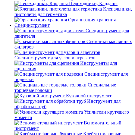
Переходники, Карданы
Клепальники,
пистолеты для герметика
Организация хранения
Специнструмент
Специнструмент для
двигателя
Съемники маслянных
фильтров
Специнструмент для узлов и агрегатов
Инструменты для
сцепления
Специнструмент для
подвески
Специальные
торцевые головки
Кузовной инструмент
Инструмент для
обработки труб
Усилители крутящего
момента
Вспомогательный
инструмент
Клейма цифровые,