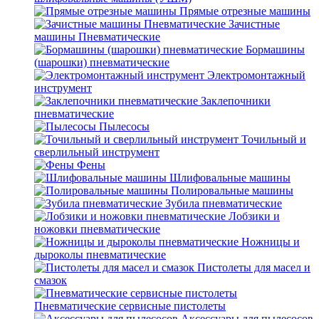
Прямые отрезные машины
Зачистные
машины Пневматические
Бормашины
(шарошки) пневматические
Электромонтажный
инструмент
Заклепочники
пневматические
Пылесосы
Точильный и
сверлильный инструмент
Фены
Шлифовальные машины
Полировальные машины
Зубила пневматические
Лобзики и
ножовки пневматические
Ножницы и
дыроколы пневматические
Пистолеты для масел и
смазок
Пневматические сервисные пистолеты
Аксессуары для пылесосов