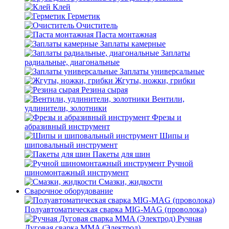
Клей
Герметик
Очиститель
Паста монтажная
Заплаты камерные
Заплаты
радиальные, диагональные
Заплаты универсальные
Жгуты, ножки, грибки
Резина сырая
Вентили,
удлинители, золотники
Фрезы и
абразивный инструмент
Шипы и
шиповальный инструмент
Пакеты для шин
Ручной
шиномонтажный инструмент
Смазки, жидкости
Сварочное оборудование
Полуавтоматическая сварка MIG-MAG (проволока)
Ручная
Дуговая сварка MMA (Электрод)