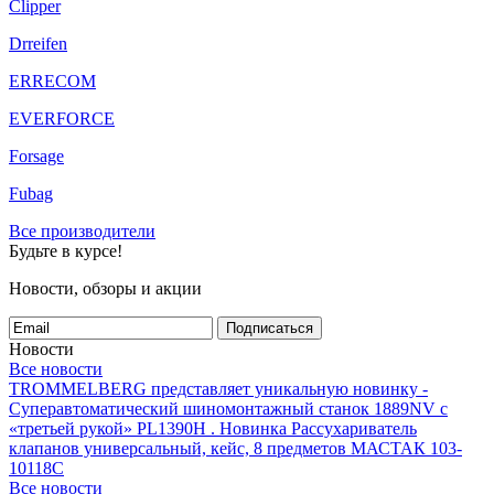
Clipper
Drreifen
ERRECOM
EVERFORCE
Forsage
Fubag
Все производители
Будьте в курсе!
Новости, обзоры и акции
Подписаться
Новости
Все новости
TROMMELBERG представляет уникальную новинку -
Суперавтоматический шиномонтажный станок 1889NV с
«третьей рукой» PL1390H .
Новинка Рассухариватель
клапанов универсальный, кейс, 8 предметов МАСТАК 103-
10118C
Все новости