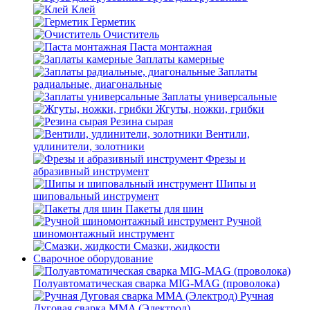
Клей
Герметик
Очиститель
Паста монтажная
Заплаты камерные
Заплаты
радиальные, диагональные
Заплаты универсальные
Жгуты, ножки, грибки
Резина сырая
Вентили,
удлинители, золотники
Фрезы и
абразивный инструмент
Шипы и
шиповальный инструмент
Пакеты для шин
Ручной
шиномонтажный инструмент
Смазки, жидкости
Сварочное оборудование
Полуавтоматическая сварка MIG-MAG (проволока)
Ручная
Дуговая сварка MMA (Электрод)