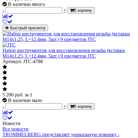
В наличии много
-
+
В корзину
Быстрый просмотр
Набор инструментов для восстановления резьбы (вставки
М14х1.25, L=12.4мм, 5шт.) 9 предметов JTC
Артикул: JTC-4788
5 200
руб.
за 1
В наличии мало
-
+
В корзину
Новости
Все новости
TROMMELBERG представляет уникальную новинку -