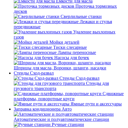
Емкости для масла
Проточка тормозных
дисков
Сверлильные станки
Лежаки и стулья
передвижные
Удаление выхлопных
газов
Мойки деталей
Тиски слесарные
Лампы переносные
Насосы для бочек
Шприцы для масла, Воронки, шланги, насадки
Стенды Сход-развал
Стенды Сход-развал
Стенды для
грузового транспорта
Сдвижные
платформы, поворотные круги
Ямные пути и аксессуары
Заправка кондиционера Авто
Автоматические и полуавтоматические станции
Ручные станции