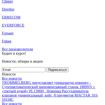
Clipper
Drreifen
ERRECOM
EVERFORCE
Forsage
Fubag
Все производители
Будьте в курсе!
Новости, обзоры и акции
Подписаться
Новости
Все новости
TROMMELBERG представляет уникальную новинку -
Суперавтоматический шиномонтажный станок 1889NV с
«третьей рукой» PL1390H .
Новинка Рассухариватель
клапанов универсальный, кейс, 8 предметов МАСТАК 103-
10118C
Все новости