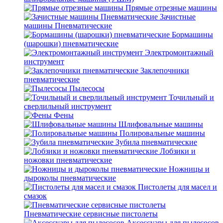
Прямые отрезные машины
Зачистные
машины Пневматические
Бормашины
(шарошки) пневматические
Электромонтажный
инструмент
Заклепочники
пневматические
Пылесосы
Точильный и
сверлильный инструмент
Фены
Шлифовальные машины
Полировальные машины
Зубила пневматические
Лобзики и
ножовки пневматические
Ножницы и
дыроколы пневматические
Пистолеты для масел и
смазок
Пневматические сервисные пистолеты
Аксессуары для пылесосов