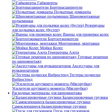
Гайковерты
Борторасширители
Подкатные домкраты
Шиномонтажные
подъемники
Резервуары
для подкачки колес (бустер)
Ванны для проверки колес
Бортоотжиматели
Монтировки, монтажки
Мойки Колес
Генераторы Азота
Готовые решения
по шиномонтажу
Аксессуары для
вулканизаторов
Тестеры подвески
Вибростенд
Усилители крутящего момента (Мясорубки)
Расходные материалы для шиномонтажа
Балансировочные грузики
Самоклеющиеся балансировочные грузики
Груза для грузовиков