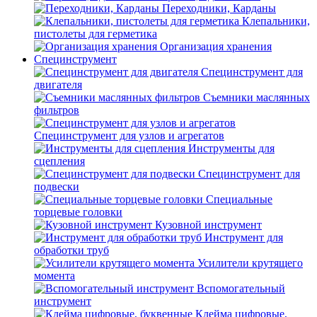
Переходники, Карданы
Клепальники,
пистолеты для герметика
Организация хранения
Специнструмент
Специнструмент для
двигателя
Съемники маслянных
фильтров
Специнструмент для узлов и агрегатов
Инструменты для
сцепления
Специнструмент для
подвески
Специальные
торцевые головки
Кузовной инструмент
Инструмент для
обработки труб
Усилители крутящего
момента
Вспомогательный
инструмент
Клейма цифровые,