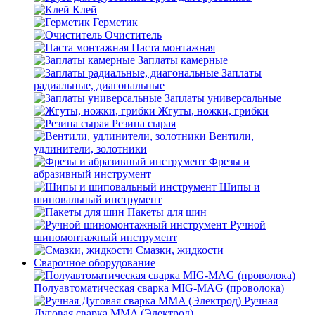
Клей
Герметик
Очиститель
Паста монтажная
Заплаты камерные
Заплаты
радиальные, диагональные
Заплаты универсальные
Жгуты, ножки, грибки
Резина сырая
Вентили,
удлинители, золотники
Фрезы и
абразивный инструмент
Шипы и
шиповальный инструмент
Пакеты для шин
Ручной
шиномонтажный инструмент
Смазки, жидкости
Сварочное оборудование
Полуавтоматическая сварка MIG-MAG (проволока)
Ручная
Дуговая сварка MMA (Электрод)