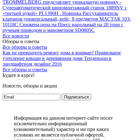
TROMMELBERG представляет уникальную новинку -
Суперавтоматический шиномонтажный станок 1889NV с
«третьей рукой» PL1390H .
Новинка Рассухариватель
клапанов универсальный, кейс, 8 предметов МАСТАК 103-
10118C
Снижена цена на Пресс напольный на 20 тонн с
ручным приводом и манометром SD0805C
Все новости
Обзоры и советы
Все обзоры и советы
Как не превратить ремонт дома в кошмар?
Правильное
утепление крыши в деревянном доме
Тенденции в
ландшафтном дизайне 2016
Все обзоры и советы
Будьте в курсе!
Новости, обзоры и акции
Подписаться
Информация на данном интернет-сайте носит
исключительно информационный
(ознакомительный) характер и ни при каких
условиях не является публичной офертой,