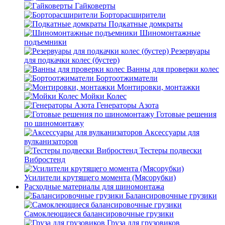
Гайковерты
Борторасширители
Подкатные домкраты
Шиномонтажные
подъемники
Резервуары
для подкачки колес (бустер)
Ванны для проверки колес
Бортоотжиматели
Монтировки, монтажки
Мойки Колес
Генераторы Азота
Готовые решения
по шиномонтажу
Аксессуары для
вулканизаторов
Тестеры подвески
Вибростенд
Усилители крутящего момента (Мясорубки)
Расходные материалы для шиномонтажа
Балансировочные грузики
Самоклеющиеся балансировочные грузики
Груза для грузовиков