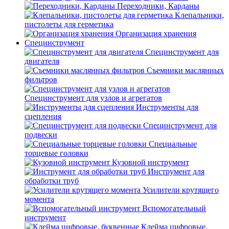
Переходники, Карданы
Клепальники,
пистолеты для герметика
Организация хранения
Специнструмент
Специнструмент для
двигателя
Съемники маслянных
фильтров
Специнструмент для узлов и агрегатов
Инструменты для
сцепления
Специнструмент для
подвески
Специальные
торцевые головки
Кузовной инструмент
Инструмент для
обработки труб
Усилители крутящего
момента
Вспомогательный
инструмент
Клейма цифровые,