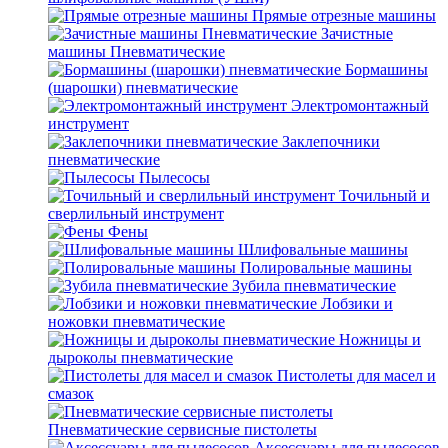
Прямые отрезные машины
Зачистные
машины Пневматические
Бормашины
(шарошки) пневматические
Электромонтажный
инструмент
Заклепочники
пневматические
Пылесосы
Точильный и
сверлильный инструмент
Фены
Шлифовальные машины
Полировальные машины
Зубила пневматические
Лобзики и
ножовки пневматические
Ножницы и
дыроколы пневматические
Пистолеты для масел и
смазок
Пневматические сервисные пистолеты
Аксессуары для пылесосов