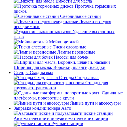
Емкости для масла
Проточка тормозных
дисков
Сверлильные станки
Лежаки и стулья
передвижные
Удаление выхлопных
газов
Мойки деталей
Тиски слесарные
Лампы переносные
Насосы для бочек
Шприцы для масла, Воронки, шланги, насадки
Стенды Сход-развал
Стенды Сход-развал
Стенды для
грузового транспорта
Сдвижные
платформы, поворотные круги
Ямные пути и аксессуары
Заправка кондиционера Авто
Автоматические и полуавтоматические станции
Ручные станции