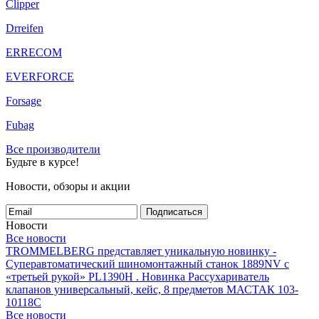
Clipper
Drreifen
ERRECOM
EVERFORCE
Forsage
Fubag
Все производители
Будьте в курсе!
Новости, обзоры и акции
Подписаться
Новости
Все новости
TROMMELBERG представляет уникальную новинку -
Суперавтоматический шиномонтажный станок 1889NV с
«третьей рукой» PL1390H .
Новинка Рассухариватель
клапанов универсальный, кейс, 8 предметов МАСТАК 103-
10118C
Все новости