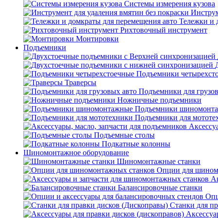
Системы измерения кузова
Инструм
Тележки и 
Рихтовочный инструмент
Монтировки
Подъемники
Подъемники четырехст
Траверсы
Подъемники для грузов
Ножничные подъемники
Подъемники шиномонт
Подъемники для мототе
Аксессуа
Подъемные столы
Подкатные колонны
Шиномонтажное оборудование
Шиномонтажные станки
Опции для шином
А
Балансировочные станки
Опц
Станки для пр
Аксессуа