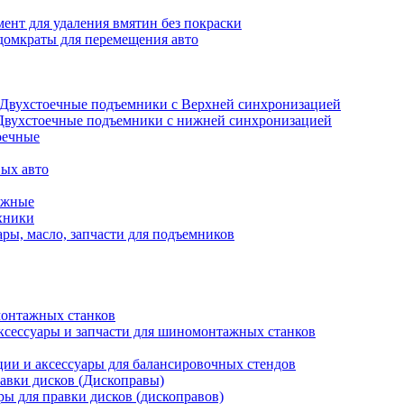
ент для удаления вмятин без покраски
домкраты для перемещения авто
Двухстоечные подъемники с Верхней синхронизацией
Двухстоечные подъемники с нижней синхронизацией
оечные
ых авто
ажные
хники
ры, масло, запчасти для подъемников
онтажных станков
ксессуары и запчасти для шиномонтажных станков
ии и аксессуары для балансировочных стендов
авки дисков (Дископравы)
ры для правки дисков (дископравов)