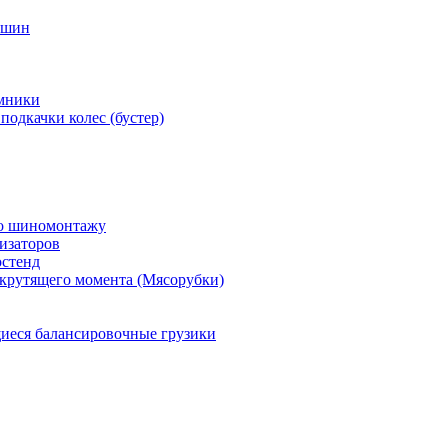
 шин
мники
подкачки колес (бустер)
по шиномонтажу
изаторов
остенд
крутящего момента (Мясорубки)
еся балансировочные грузики