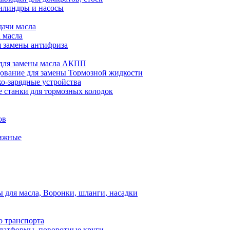
илиндры и насосы
дачи масла
 масла
я замены антифриза
для замены масла АКПП
ование для замены Тормозной жидкости
ко-зарядные устройства
 станки для тормозных колодок
ов
вижные
для масла, Воронки, шланги, насадки
о транспорта
атформы, поворотные круги