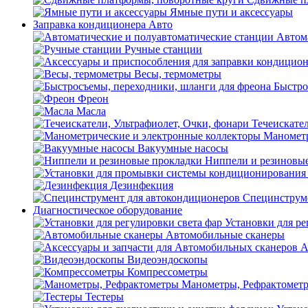
Ямные пути и аксессуары
Заправка кондиционера Авто
Автом
Ручные станции
Весы, термометры
Быстро
Фреон
Масла
Течеискател
Манометр
Вакуумные насосы
Ниппели и резиновы
Дезинфекция
Специнструме
Диагностическое оборудование
Установки для ре
Автомобильные сканеры
А
Видеоэндоскопы
Компрессометры
Манометры, Рефрактомет
Тестеры