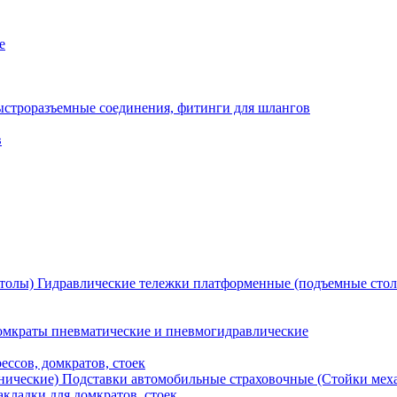
е
ыстроразъемные соединения, фитинги для шлангов
в
Гидравлические тележки платформенные (подъемные сто
мкраты пневматические и пневмогидравлические
ессов, домкратов, стоек
Подставки автомобильные страховочные (Стойки мех
кладки для домкратов, стоек