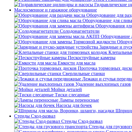
Гидравлические ц
Маслосменное и гаражное оборудование
Оборудование для раз
Оборудование для слива
Оборудования дл
Солодонагнетатели
Оборудование 
Оборуд
Зарядные и пус
Клепальные
Пескоструйные камеры
Емкости для масла
Проточка тормозных диск
Сверлильные станки
Лежаки и стулья перед
Удаление выхлопных газов
Мойки деталей
Тиски слесарные
Лампы переносные
Насосы для бочек
Шприцы 
Стенды Сход-развал
Стенды Сход-развал
Стенды для грузовог
Сдвижные пл