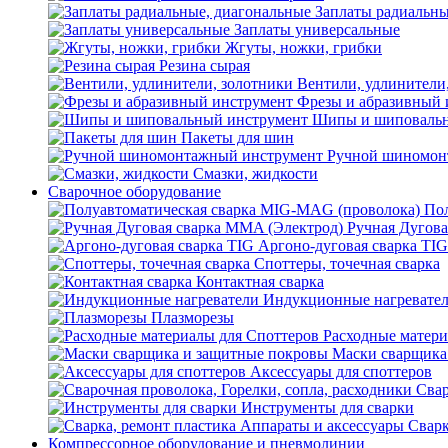
Заплаты радиальны
Заплаты универсальные
Жгуты, ножки, грибки
Резина сырая
Вентили, удлинители
Фрезы и абразивный 
Шипы и шиповальн
Пакеты для шин
Ручной шиномон
Смазки, жидкости
Сварочное оборудование
Пол
Ручная Дугова
Аргоно-дуговая сварка TIG
Споттеры, точечная сварка
Контактная сварка
Индукционные нагревате
Плазморезы
Расходные матери
Маски сварщика
Аксессуары для споттеров
Свар
Инструменты для сварки
Сварк
Компрессорное оборудование и пневмолинии