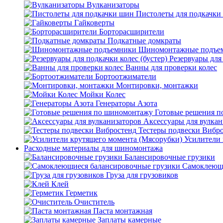
Вулканизаторы
Пистолеты для подкачки
Гайковерты
Борторасширители
Подкатные домкраты
Шиномонтажные подъе
Резервуары для 
Ванны для проверки колес
Бортоотжиматели
Монтировки, монтажки
Мойки Колес
Генераторы Азота
Готовые решения 
Аксессуары для вулкан
Тестеры подвески Вибр
Усилители 
Расходные материалы для шиномонтажа
Балансировочные грузики
Самоклеющи
Груза для грузовиков
Клей
Герметик
Очиститель
Паста монтажная
Заплаты камерные