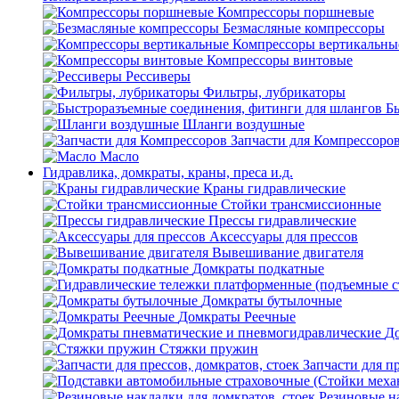
Компрессоры поршневые
Безмасляные компрессоры
Компрессоры вертикальны
Компрессоры винтовые
Рессиверы
Фильтры, лубрикаторы
Б
Шланги воздушные
Запчасти для Компрессоро
Масло
Гидравлика, домкраты, краны, преса и.д.
Краны гидравлические
Стойки трансмиссионные
Прессы гидравлические
Аксессуары для прессов
Вывешивание двигателя
Домкраты подкатные
Домкраты бутылочные
Домкраты Реечные
До
Стяжки пружин
Запчасти для пр
Резиновые на