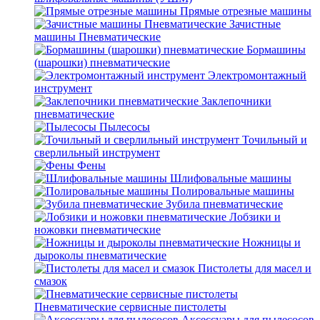
Прямые отрезные машины
Зачистные
машины Пневматические
Бормашины
(шарошки) пневматические
Электромонтажный
инструмент
Заклепочники
пневматические
Пылесосы
Точильный и
сверлильный инструмент
Фены
Шлифовальные машины
Полировальные машины
Зубила пневматические
Лобзики и
ножовки пневматические
Ножницы и
дыроколы пневматические
Пистолеты для масел и
смазок
Пневматические сервисные пистолеты
Аксессуары для пылесосов