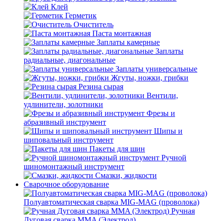
Клей
Герметик
Очиститель
Паста монтажная
Заплаты камерные
Заплаты
радиальные, диагональные
Заплаты универсальные
Жгуты, ножки, грибки
Резина сырая
Вентили,
удлинители, золотники
Фрезы и
абразивный инструмент
Шипы и
шиповальный инструмент
Пакеты для шин
Ручной
шиномонтажный инструмент
Смазки, жидкости
Сварочное оборудование
Полуавтоматическая сварка MIG-MAG (проволока)
Ручная
Дуговая сварка MMA (Электрод)