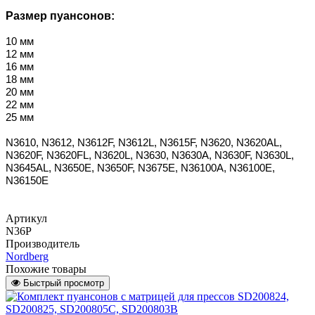
Размер пуансонов:
10 мм
12 мм
16 мм
18 мм
20 мм
22 мм
25 мм
N3610, N3612, N3612F, N3612L, N3615F, N3620, N3620AL,
N3620F, N3620FL, N3620L, N3630, N3630A, N3630F, N3630L,
N3645AL, N3650E, N3650F, N3675E, N36100A, N36100E,
N36150E
Артикул
N36P
Производитель
Nordberg
Похожие товары
Быстрый просмотр