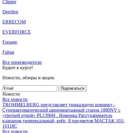
Clipper
Drreifen
ERRECOM
EVERFORCE
Forsage
Fubag
Все производители
Будьте в курсе!
Новости, обзоры и акции
Подписаться
Новости
Все новости
TROMMELBERG представляет уникальную новинку -
Суперавтоматический шиномонтажный станок 1889NV с
«третьей рукой» PL1390H .
Новинка Рассухариватель
клапанов универсальный, кейс, 8 предметов МАСТАК 103-
10118C
Все новости