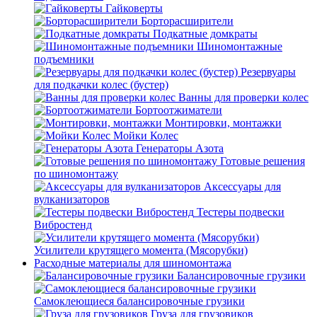
Гайковерты
Борторасширители
Подкатные домкраты
Шиномонтажные
подъемники
Резервуары
для подкачки колес (бустер)
Ванны для проверки колес
Бортоотжиматели
Монтировки, монтажки
Мойки Колес
Генераторы Азота
Готовые решения
по шиномонтажу
Аксессуары для
вулканизаторов
Тестеры подвески
Вибростенд
Усилители крутящего момента (Мясорубки)
Расходные материалы для шиномонтажа
Балансировочные грузики
Самоклеющиеся балансировочные грузики
Груза для грузовиков