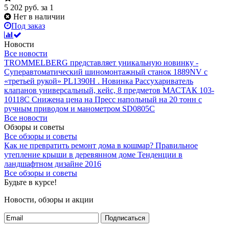
5 202
руб.
за 1
Нет в наличии
Под заказ
Новости
Все новости
TROMMELBERG представляет уникальную новинку -
Суперавтоматический шиномонтажный станок 1889NV с
«третьей рукой» PL1390H .
Новинка Рассухариватель
клапанов универсальный, кейс, 8 предметов МАСТАК 103-
10118C
Снижена цена на Пресс напольный на 20 тонн с
ручным приводом и манометром SD0805C
Все новости
Обзоры и советы
Все обзоры и советы
Как не превратить ремонт дома в кошмар?
Правильное
утепление крыши в деревянном доме
Тенденции в
ландшафтном дизайне 2016
Все обзоры и советы
Будьте в курсе!
Новости, обзоры и акции
Подписаться