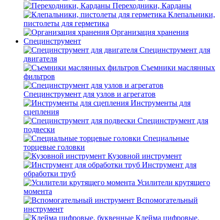
Переходники, Карданы
Клепальники,
пистолеты для герметика
Организация хранения
Специнструмент
Специнструмент для
двигателя
Съемники маслянных
фильтров
Специнструмент для узлов и агрегатов
Инструменты для
сцепления
Специнструмент для
подвески
Специальные
торцевые головки
Кузовной инструмент
Инструмент для
обработки труб
Усилители крутящего
момента
Вспомогательный
инструмент
Клейма цифровые,