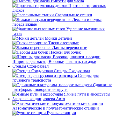
Емкости для масла
Проточка тормозных
дисков
Сверлильные станки
Лежаки и стулья
передвижные
Удаление выхлопных
газов
Мойки деталей
Тиски слесарные
Лампы переносные
Насосы для бочек
Шприцы для масла, Воронки, шланги, насадки
Стенды Сход-развал
Стенды Сход-развал
Стенды для
грузового транспорта
Сдвижные
платформы, поворотные круги
Ямные пути и аксессуары
Заправка кондиционера Авто
Автоматические и полуавтоматические станции
Ручные станции