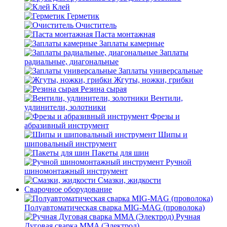
Клей
Герметик
Очиститель
Паста монтажная
Заплаты камерные
Заплаты
радиальные, диагональные
Заплаты универсальные
Жгуты, ножки, грибки
Резина сырая
Вентили,
удлинители, золотники
Фрезы и
абразивный инструмент
Шипы и
шиповальный инструмент
Пакеты для шин
Ручной
шиномонтажный инструмент
Смазки, жидкости
Сварочное оборудование
Полуавтоматическая сварка MIG-MAG (проволока)
Ручная
Дуговая сварка MMA (Электрод)