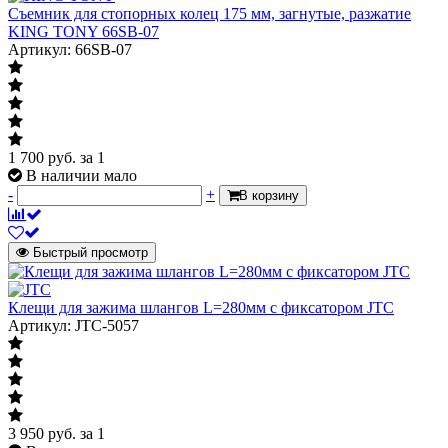
Съемник для стопорных колец 175 мм, загнутые, разжатие
KING TONY 66SB-07
Артикул: 66SB-07
1 700
руб.
за 1
В наличии мало
-
+
В корзину
Быстрый просмотр
Клещи для зажима шлангов L=280мм с фиксатором JTC
Артикул: JTC-5057
3 950
руб.
за 1