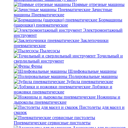
Прямые отрезные машины
Зачистные
машины Пневматические
Бормашины
(шарошки) пневматические
Электромонтажный
инструмент
Заклепочники
пневматические
Пылесосы
Точильный и
сверлильный инструмент
Фены
Шлифовальные машины
Полировальные машины
Зубила пневматические
Лобзики и
ножовки пневматические
Ножницы и
дыроколы пневматические
Пистолеты для масел и
смазок
Пневматические сервисные пистолеты
Аксессуары для пылесосов