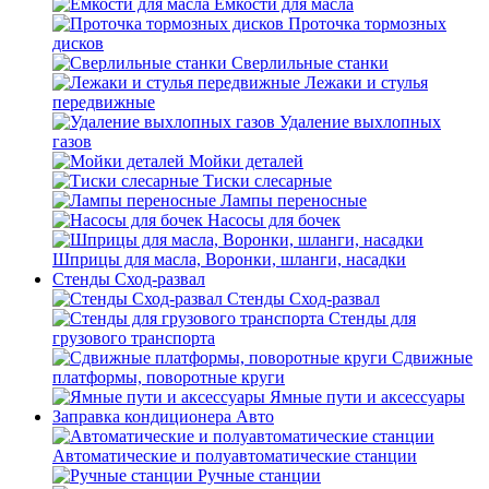
Емкости для масла
Проточка тормозных
дисков
Сверлильные станки
Лежаки и стулья
передвижные
Удаление выхлопных
газов
Мойки деталей
Тиски слесарные
Лампы переносные
Насосы для бочек
Шприцы для масла, Воронки, шланги, насадки
Стенды Сход-развал
Стенды Сход-развал
Стенды для
грузового транспорта
Сдвижные
платформы, поворотные круги
Ямные пути и аксессуары
Заправка кондиционера Авто
Автоматические и полуавтоматические станции
Ручные станции