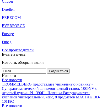
Clipper
Drreifen
ERRECOM
EVERFORCE
Forsage
Fubag
Все производители
Будьте в курсе!
Новости, обзоры и акции
Подписаться
Новости
Все новости
TROMMELBERG представляет уникальную новинку -
Суперавтоматический шиномонтажный станок 1889NV с
«третьей рукой» PL1390H .
Новинка Рассухариватель
клапанов универсальный, кейс, 8 предметов МАСТАК 103-
10118C
Все новости