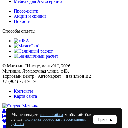
Мебель для Автосервиса
Пресс-центр
Акции и скидки
Новости
Способы оплаты
© Магазин "Инструмент-91", 2026
Мытищи, Ярмарочная улица, с4Б,
Торговый центр «Автомаркет», павильон В2
+7 (964) 774-91-91
Контакты
Карта сайта
Войти
Мы используем
cookie-файлы
, чтобы сайт был
Сравнение
0
лучше.
Политика обработки персональных
Принять
Отложенные
0
данных
Моя корзина
0
0
руб.