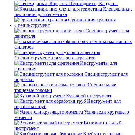
Переходники, Карданы
Клепальники,
пистолеты для герметика
Организация хранения
Специнструмент
Специнструмент для
двигателя
Съемники маслянных
фильтров
Специнструмент для узлов и агрегатов
Инструменты для
сцепления
Специнструмент для
подвески
Специальные
торцевые головки
Кузовной инструмент
Инструмент для
обработки труб
Усилители крутящего
момента
Вспомогательный
инструмент
Клейма цифровые,