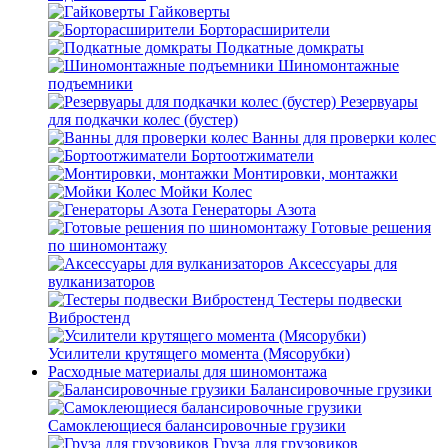
Гайковерты
Борторасширители
Подкатные домкраты
Шиномонтажные
подъемники
Резервуары
для подкачки колес (бустер)
Ванны для проверки колес
Бортоотжиматели
Монтировки, монтажки
Мойки Колес
Генераторы Азота
Готовые решения
по шиномонтажу
Аксессуары для
вулканизаторов
Тестеры подвески
Вибростенд
Усилители крутящего момента (Мясорубки)
Расходные материалы для шиномонтажа
Балансировочные грузики
Самоклеющиеся балансировочные грузики
Груза для грузовиков