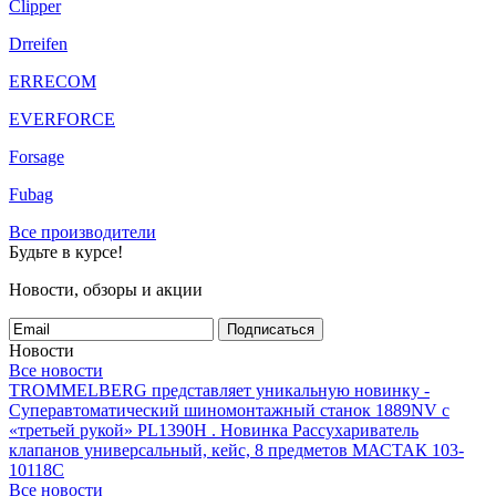
Clipper
Drreifen
ERRECOM
EVERFORCE
Forsage
Fubag
Все производители
Будьте в курсе!
Новости, обзоры и акции
Подписаться
Новости
Все новости
TROMMELBERG представляет уникальную новинку -
Суперавтоматический шиномонтажный станок 1889NV с
«третьей рукой» PL1390H .
Новинка Рассухариватель
клапанов универсальный, кейс, 8 предметов МАСТАК 103-
10118C
Все новости