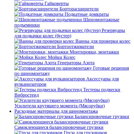
Гайковерты
Борторасширители
Подкатные домкраты
Шиномонтажные
подъемники
Резервуары
для подкачки колес (бустер)
Ванны для проверки колес
Бортоотжиматели
Монтировки, монтажки
Мойки Колес
Генераторы Азота
Готовые решения
по шиномонтажу
Аксессуары для
вулканизаторов
Тестеры подвески
Вибростенд
Усилители крутящего момента (Мясорубки)
Расходные материалы для шиномонтажа
Балансировочные грузики
Самоклеющиеся балансировочные грузики
Груза для грузовиков