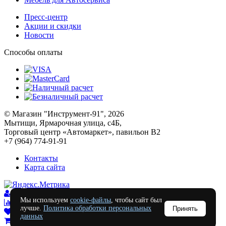
Пресс-центр
Акции и скидки
Новости
Способы оплаты
© Магазин "Инструмент-91", 2026
Мытищи, Ярмарочная улица, с4Б,
Торговый центр «Автомаркет», павильон В2
+7 (964) 774-91-91
Контакты
Карта сайта
Войти
Мы используем
cookie-файлы
, чтобы сайт был
Сравнение
0
лучше.
Политика обработки персональных
Принять
Отложенные
0
данных
Моя корзина
0
0
руб.