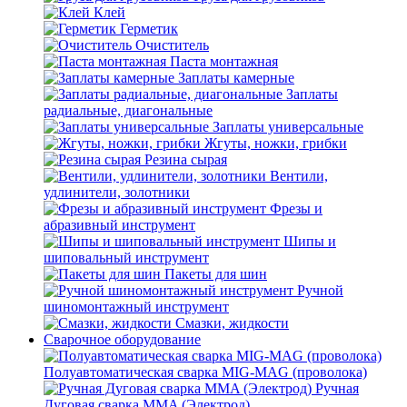
Клей
Герметик
Очиститель
Паста монтажная
Заплаты камерные
Заплаты
радиальные, диагональные
Заплаты универсальные
Жгуты, ножки, грибки
Резина сырая
Вентили,
удлинители, золотники
Фрезы и
абразивный инструмент
Шипы и
шиповальный инструмент
Пакеты для шин
Ручной
шиномонтажный инструмент
Смазки, жидкости
Сварочное оборудование
Полуавтоматическая сварка MIG-MAG (проволока)
Ручная
Дуговая сварка MMA (Электрод)