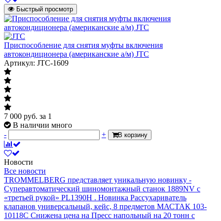
Быстрый просмотр
Приспособление для снятия муфты включения
автокондиционера (американские а/м) JTC
Артикул: JTC-1609
7 000
руб.
за 1
В наличии много
-
+
В корзину
Новости
Все новости
TROMMELBERG представляет уникальную новинку -
Суперавтоматический шиномонтажный станок 1889NV с
«третьей рукой» PL1390H .
Новинка Рассухариватель
клапанов универсальный, кейс, 8 предметов МАСТАК 103-
10118C
Снижена цена на Пресс напольный на 20 тонн с