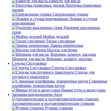
Емкости для масла
Проточка тормозных
дисков
Сверлильные станки
Лежаки и стулья
передвижные
Удаление выхлопных
газов
Мойки деталей
Тиски слесарные
Лампы переносные
Насосы для бочек
Шприцы для масла, Воронки, шланги, насадки
Стенды Сход-развал
Стенды Сход-развал
Стенды для
грузового транспорта
Сдвижные
платформы, поворотные круги
Ямные пути и аксессуары
Заправка кондиционера Авто
Автоматические и полуавтоматические станции
Ручные станции