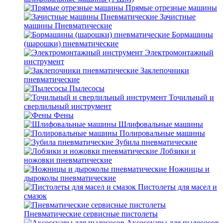
Прямые отрезные машины
Зачистные
машины Пневматические
Бормашины
(шарошки) пневматические
Электромонтажный
инструмент
Заклепочники
пневматические
Пылесосы
Точильный и
сверлильный инструмент
Фены
Шлифовальные машины
Полировальные машины
Зубила пневматические
Лобзики и
ножовки пневматические
Ножницы и
дыроколы пневматические
Пистолеты для масел и
смазок
Пневматические сервисные пистолеты
Аксессуары для пылесосов