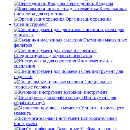
Переходники, Карданы
Клепальники,
пистолеты для герметика
Организация хранения
Специнструмент
Специнструмент для
двигателя
Съемники маслянных
фильтров
Специнструмент для узлов и агрегатов
Инструменты для
сцепления
Специнструмент для
подвески
Специальные
торцевые головки
Кузовной инструмент
Инструмент для
обработки труб
Усилители крутящего
момента
Вспомогательный
инструмент
Клейма цифровые,