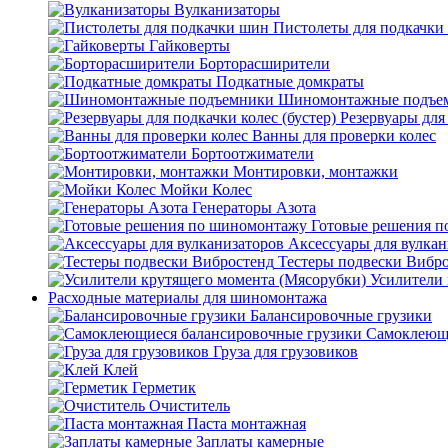
Вулканизаторы
Пистолеты для подкачки
Гайковерты
Борторасширители
Подкатные домкраты
Шиномонтажные подъе
Резервуары для 
Ванны для проверки колес
Бортоотжиматели
Монтировки, монтажки
Мойки Колес
Генераторы Азота
Готовые решения 
Аксессуары для вулкан
Тестеры подвески Вибр
Усилители 
Расходные материалы для шиномонтажа
Балансировочные грузики
Самоклеющи
Груза для грузовиков
Клей
Герметик
Очиститель
Паста монтажная
Заплаты камерные