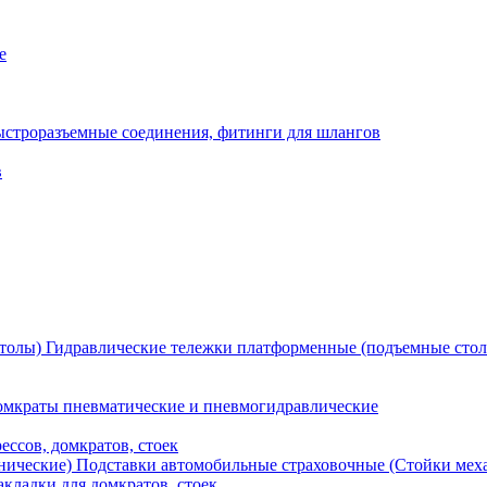
е
ыстроразъемные соединения, фитинги для шлангов
в
Гидравлические тележки платформенные (подъемные сто
мкраты пневматические и пневмогидравлические
ессов, домкратов, стоек
Подставки автомобильные страховочные (Стойки мех
кладки для домкратов, стоек