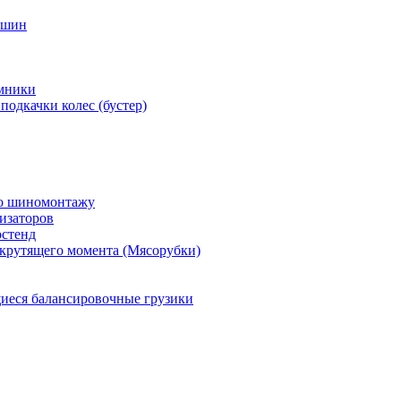
 шин
мники
подкачки колес (бустер)
по шиномонтажу
изаторов
остенд
крутящего момента (Мясорубки)
еся балансировочные грузики