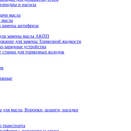
илиндры и насосы
дачи масла
 масла
я замены антифриза
для замены масла АКПП
ование для замены Тормозной жидкости
ко-зарядные устройства
 станки для тормозных колодок
ов
вижные
для масла, Воронки, шланги, насадки
о транспорта
атформы, поворотные круги