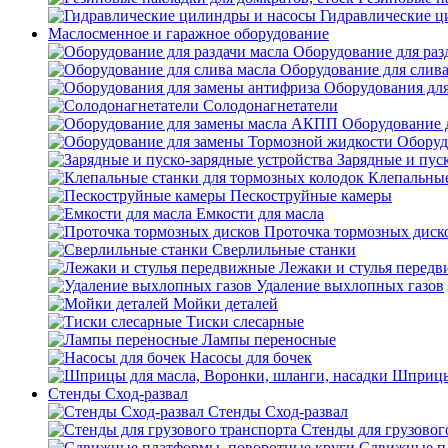
Гидравлические ц
Маслосменное и гаражное оборудование
Оборудование для раз
Оборудование для слива
Оборудования дл
Солодонагнетатели
Оборудование 
Оборуд
Зарядные и пус
Клепальные
Пескоструйные камеры
Емкости для масла
Проточка тормозных диск
Сверлильные станки
Лежаки и стулья перед
Удаление выхлопных газов
Мойки деталей
Тиски слесарные
Лампы переносные
Насосы для бочек
Шприцы 
Стенды Сход-развал
Стенды Сход-развал
Стенды для грузовог
Сдвижные пл