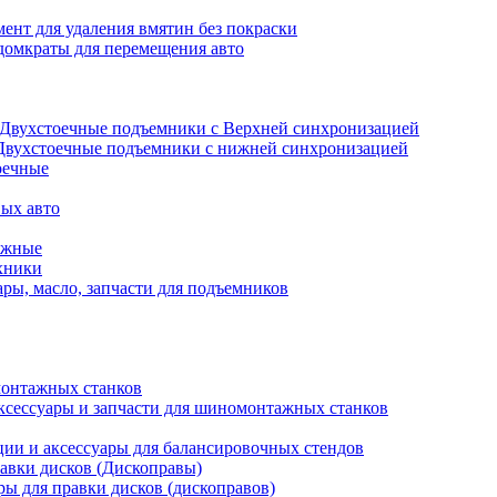
ент для удаления вмятин без покраски
домкраты для перемещения авто
Двухстоечные подъемники с Верхней синхронизацией
Двухстоечные подъемники с нижней синхронизацией
оечные
ых авто
ажные
хники
ры, масло, запчасти для подъемников
онтажных станков
ксессуары и запчасти для шиномонтажных станков
ии и аксессуары для балансировочных стендов
авки дисков (Дископравы)
ры для правки дисков (дископравов)