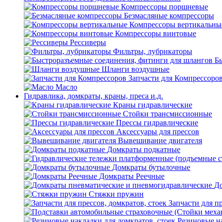
Компрессоры поршневые
Безмасляные компрессоры
Компрессоры вертикальны
Компрессоры винтовые
Рессиверы
Фильтры, лубрикаторы
Б
Шланги воздушные
Запчасти для Компрессоро
Масло
Гидравлика, домкраты, краны, преса и.д.
Краны гидравлические
Стойки трансмиссионные
Прессы гидравлические
Аксессуары для прессов
Вывешивание двигателя
Домкраты подкатные
Домкраты бутылочные
Домкраты Реечные
До
Стяжки пружин
Запчасти для пр
Резиновые на