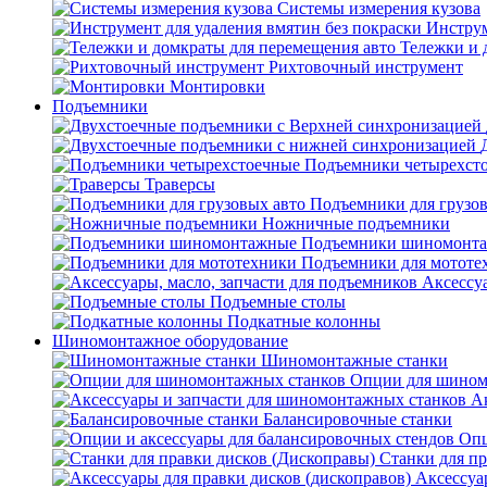
Системы измерения кузова
Инструм
Тележки и 
Рихтовочный инструмент
Монтировки
Подъемники
Подъемники четырехст
Траверсы
Подъемники для грузов
Ножничные подъемники
Подъемники шиномонт
Подъемники для мототе
Аксессуа
Подъемные столы
Подкатные колонны
Шиномонтажное оборудование
Шиномонтажные станки
Опции для шином
А
Балансировочные станки
Опц
Станки для пр
Аксессуа