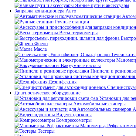
Ямные пути и аксессуары
Заправка кондиционера Авто
Автом
Ручные станции
Весы, термометры
Быстро
Фреон
Масла
Течеискател
Манометр
Вакуумные насосы
Ниппели и резиновы
Дезинфекция
Специнструме
Диагностическое оборудование
Установки для ре
Автомобильные сканеры
А
Видеоэндоскопы
Компрессометры
Манометры, Рефрактомет
Тестеры