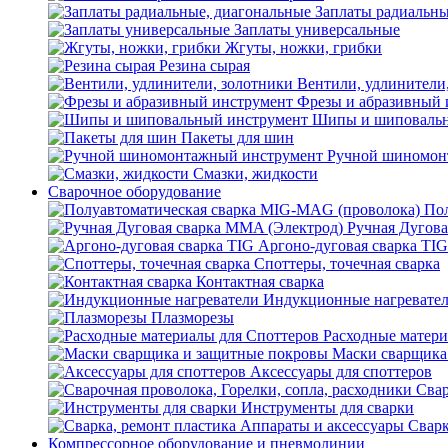
Заплаты радиальны
Заплаты универсальные
Жгуты, ножки, грибки
Резина сырая
Вентили, удлинители
Фрезы и абразивный 
Шипы и шиповальн
Пакеты для шин
Ручной шиномон
Смазки, жидкости
Сварочное оборудование
Пол
Ручная Дугова
Аргоно-дуговая сварка TIG
Споттеры, точечная сварка
Контактная сварка
Индукционные нагревате
Плазморезы
Расходные матери
Маски сварщика
Аксессуары для споттеров
Свар
Инструменты для сварки
Сварк
Компрессорное оборудование и пневмолинии