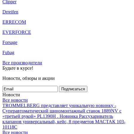
Clipper
Drreifen
ERRECOM
EVERFORCE
Forsage
Fubag
Все производители
Будьте в курсе!
Новости, обзоры и акции
Подписаться
Новости
Все новости
TROMMELBERG представляет уникальную новинку -
Суперавтоматический шиномонтажный станок 1889NV с
«третьей рукой» PL1390H .
Новинка Рассухариватель
клапанов универсальный, кейс, 8 предметов МАСТАК 103-
10118C
Все новости