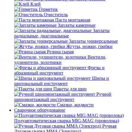
Клей
Герметик
Очиститель
Паста монтажная
Заплаты камерные
Заплаты
радиальные, диагональные
Заплаты универсальные
Жгуты, ножки, грибки
Резина сырая
Вентили,
удлинители, золотники
Фрезы и
абразивный инструмент
Шипы и
шиповальный инструмент
Пакеты для шин
Ручной
шиномонтажный инструмент
Смазки, жидкости
Сварочное оборудование
Полуавтоматическая сварка MIG-MAG (проволока)
Ручная
Дуговая сварка MMA (Электрод)