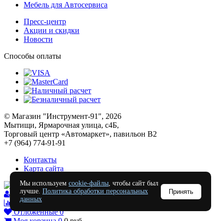
Мебель для Автосервиса
Пресс-центр
Акции и скидки
Новости
Способы оплаты
© Магазин "Инструмент-91", 2026
Мытищи, Ярмарочная улица, с4Б,
Торговый центр «Автомаркет», павильон В2
+7 (964) 774-91-91
Контакты
Карта сайта
Мы используем
cookie-файлы
, чтобы сайт был
лучше.
Политика обработки персональных
Принять
Войти
данных
Сравнение
0
Отложенные
0
Моя корзина
0
0
руб.