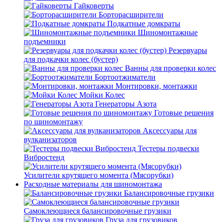
Гайковерты
Борторасширители
Подкатные домкраты
Шиномонтажные
подъемники
Резервуары
для подкачки колес (бустер)
Ванны для проверки колес
Бортоотжиматели
Монтировки, монтажки
Мойки Колес
Генераторы Азота
Готовые решения
по шиномонтажу
Аксессуары для
вулканизаторов
Тестеры подвески
Вибростенд
Усилители крутящего момента (Мясорубки)
Расходные материалы для шиномонтажа
Балансировочные грузики
Самоклеющиеся балансировочные грузики
Груза для грузовиков