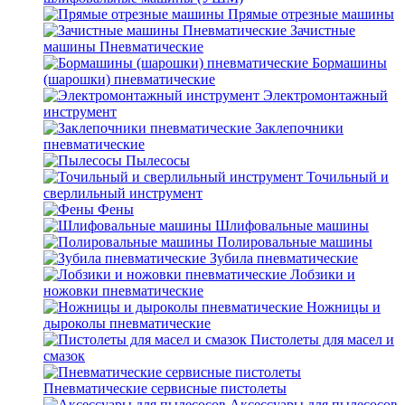
Прямые отрезные машины
Зачистные
машины Пневматические
Бормашины
(шарошки) пневматические
Электромонтажный
инструмент
Заклепочники
пневматические
Пылесосы
Точильный и
сверлильный инструмент
Фены
Шлифовальные машины
Полировальные машины
Зубила пневматические
Лобзики и
ножовки пневматические
Ножницы и
дыроколы пневматические
Пистолеты для масел и
смазок
Пневматические сервисные пистолеты
Аксессуары для пылесосов