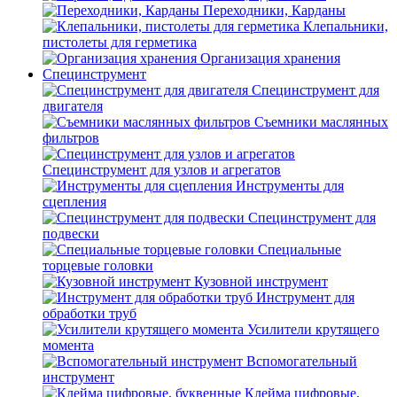
Переходники, Карданы
Клепальники,
пистолеты для герметика
Организация хранения
Специнструмент
Специнструмент для
двигателя
Съемники маслянных
фильтров
Специнструмент для узлов и агрегатов
Инструменты для
сцепления
Специнструмент для
подвески
Специальные
торцевые головки
Кузовной инструмент
Инструмент для
обработки труб
Усилители крутящего
момента
Вспомогательный
инструмент
Клейма цифровые,