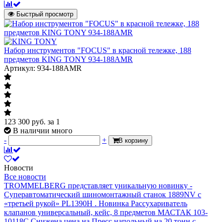
Быстрый просмотр
Набор инструментов "FOCUS" в красной тележке, 188
предметов KING TONY 934-188AMR
Артикул: 934-188AMR
123 300
руб.
за 1
В наличии много
-
+
В корзину
Новости
Все новости
TROMMELBERG представляет уникальную новинку -
Суперавтоматический шиномонтажный станок 1889NV с
«третьей рукой» PL1390H .
Новинка Рассухариватель
клапанов универсальный, кейс, 8 предметов МАСТАК 103-
10118C
Снижена цена на Пресс напольный на 20 тонн с