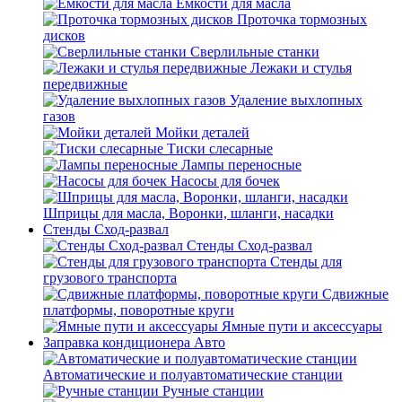
Емкости для масла
Проточка тормозных
дисков
Сверлильные станки
Лежаки и стулья
передвижные
Удаление выхлопных
газов
Мойки деталей
Тиски слесарные
Лампы переносные
Насосы для бочек
Шприцы для масла, Воронки, шланги, насадки
Стенды Сход-развал
Стенды Сход-развал
Стенды для
грузового транспорта
Сдвижные
платформы, поворотные круги
Ямные пути и аксессуары
Заправка кондиционера Авто
Автоматические и полуавтоматические станции
Ручные станции