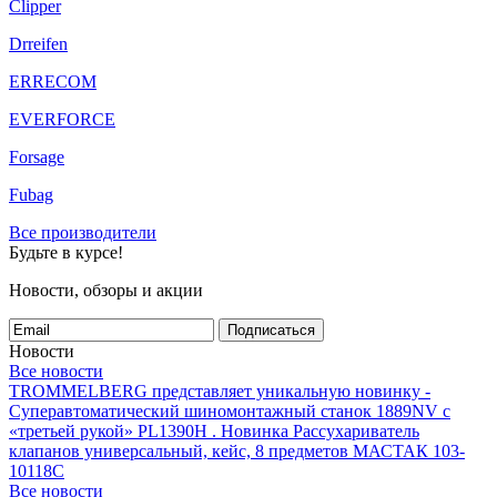
Clipper
Drreifen
ERRECOM
EVERFORCE
Forsage
Fubag
Все производители
Будьте в курсе!
Новости, обзоры и акции
Подписаться
Новости
Все новости
TROMMELBERG представляет уникальную новинку -
Суперавтоматический шиномонтажный станок 1889NV с
«третьей рукой» PL1390H .
Новинка Рассухариватель
клапанов универсальный, кейс, 8 предметов МАСТАК 103-
10118C
Все новости