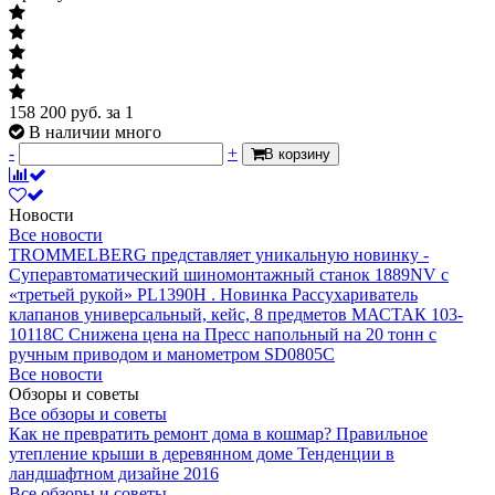
158 200
руб.
за 1
В наличии много
-
+
В корзину
Новости
Все новости
TROMMELBERG представляет уникальную новинку -
Суперавтоматический шиномонтажный станок 1889NV с
«третьей рукой» PL1390H .
Новинка Рассухариватель
клапанов универсальный, кейс, 8 предметов МАСТАК 103-
10118C
Снижена цена на Пресс напольный на 20 тонн с
ручным приводом и манометром SD0805C
Все новости
Обзоры и советы
Все обзоры и советы
Как не превратить ремонт дома в кошмар?
Правильное
утепление крыши в деревянном доме
Тенденции в
ландшафтном дизайне 2016
Все обзоры и советы