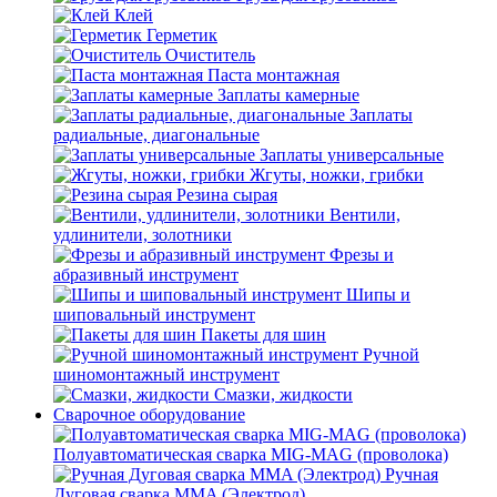
Клей
Герметик
Очиститель
Паста монтажная
Заплаты камерные
Заплаты
радиальные, диагональные
Заплаты универсальные
Жгуты, ножки, грибки
Резина сырая
Вентили,
удлинители, золотники
Фрезы и
абразивный инструмент
Шипы и
шиповальный инструмент
Пакеты для шин
Ручной
шиномонтажный инструмент
Смазки, жидкости
Сварочное оборудование
Полуавтоматическая сварка MIG-MAG (проволока)
Ручная
Дуговая сварка MMA (Электрод)