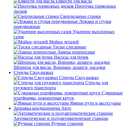
Емкости для масла
Проточка тормозных
дисков
Сверлильные станки
Лежаки и стулья
передвижные
Удаление выхлопных
газов
Мойки деталей
Тиски слесарные
Лампы переносные
Насосы для бочек
Шприцы для масла, Воронки, шланги, насадки
Стенды Сход-развал
Стенды Сход-развал
Стенды для
грузового транспорта
Сдвижные
платформы, поворотные круги
Ямные пути и аксессуары
Заправка кондиционера Авто
Автоматические и полуавтоматические станции
Ручные станции