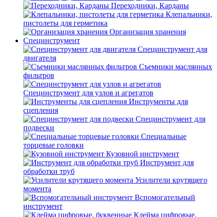
Переходники, Карданы
Клепальники,
пистолеты для герметика
Организация хранения
Специнструмент
Специнструмент для
двигателя
Съемники маслянных
фильтров
Специнструмент для узлов и агрегатов
Инструменты для
сцепления
Специнструмент для
подвески
Специальные
торцевые головки
Кузовной инструмент
Инструмент для
обработки труб
Усилители крутящего
момента
Вспомогательный
инструмент
Клейма цифровые,