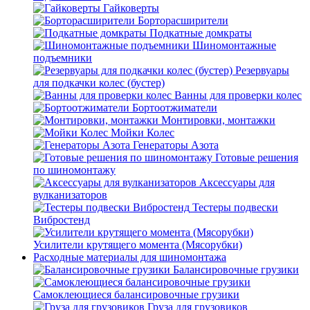
Гайковерты
Борторасширители
Подкатные домкраты
Шиномонтажные
подъемники
Резервуары
для подкачки колес (бустер)
Ванны для проверки колес
Бортоотжиматели
Монтировки, монтажки
Мойки Колес
Генераторы Азота
Готовые решения
по шиномонтажу
Аксессуары для
вулканизаторов
Тестеры подвески
Вибростенд
Усилители крутящего момента (Мясорубки)
Расходные материалы для шиномонтажа
Балансировочные грузики
Самоклеющиеся балансировочные грузики
Груза для грузовиков