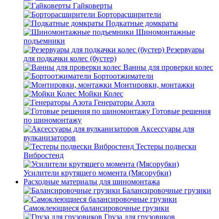
Гайковерты
Борторасширители
Подкатные домкраты
Шиномонтажные
подъемники
Резервуары
для подкачки колес (бустер)
Ванны для проверки колес
Бортоотжиматели
Монтировки, монтажки
Мойки Колес
Генераторы Азота
Готовые решения
по шиномонтажу
Аксессуары для
вулканизаторов
Тестеры подвески
Вибростенд
Усилители крутящего момента (Мясорубки)
Расходные материалы для шиномонтажа
Балансировочные грузики
Самоклеющиеся балансировочные грузики
Груза для грузовиков