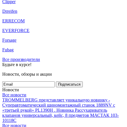
Clipper
Drreifen
ERRECOM
EVERFORCE
Forsage
Fubag
Все производители
Будьте в курсе!
Новости, обзоры и акции
Подписаться
Новости
Все новости
TROMMELBERG представляет уникальную новинку -
Суперавтоматический шиномонтажный станок 1889NV с
«третьей рукой» PL1390H .
Новинка Рассухариватель
клапанов универсальный, кейс, 8 предметов МАСТАК 103-
10118C
Все новости