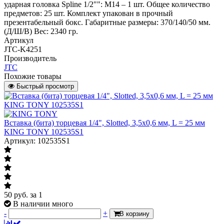
ударная головка Spline 1/2"": М14 – 1 шт. Общее количество
предметов: 25 шт. Комплект упакован в прочный
презентабельный бокс. Габаритные размеры: 370/140/50 мм.
(Д/Ш/В) Вес: 2340 гр.
Артикул
JTC-K4251
Производитель
JTC
Похожие товары
Быстрый просмотр
Вставка (бита) торцевая 1/4", Slotted, 3,5х0,6 мм, L = 25 мм
KING TONY 102535S1
Артикул: 102535S1
50
руб.
за 1
В наличии много
-
+
В корзину