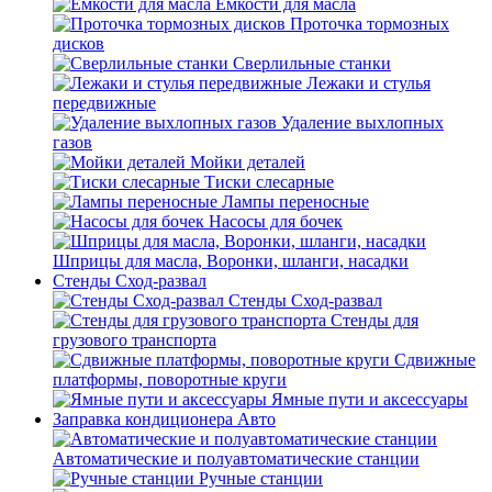
Емкости для масла
Проточка тормозных
дисков
Сверлильные станки
Лежаки и стулья
передвижные
Удаление выхлопных
газов
Мойки деталей
Тиски слесарные
Лампы переносные
Насосы для бочек
Шприцы для масла, Воронки, шланги, насадки
Стенды Сход-развал
Стенды Сход-развал
Стенды для
грузового транспорта
Сдвижные
платформы, поворотные круги
Ямные пути и аксессуары
Заправка кондиционера Авто
Автоматические и полуавтоматические станции
Ручные станции