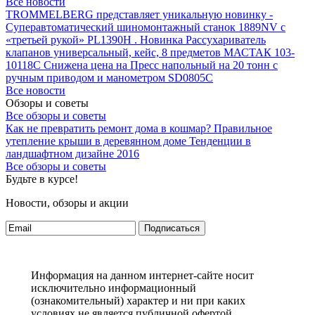
Все новости
TROMMELBERG представляет уникальную новинку -
Суперавтоматический шиномонтажный станок 1889NV с
«третьей рукой» PL1390H .
Новинка Рассухариватель
клапанов универсальный, кейс, 8 предметов МАСТАК 103-
10118C
Снижена цена на Пресс напольный на 20 тонн с
ручным приводом и манометром SD0805C
Все новости
Обзоры и советы
Все обзоры и советы
Как не превратить ремонт дома в кошмар?
Правильное
утепление крыши в деревянном доме
Тенденции в
ландшафтном дизайне 2016
Все обзоры и советы
Будьте в курсе!
Новости, обзоры и акции
Подписаться
Информация на данном интернет-сайте носит
исключительно информационный
(ознакомительный) характер и ни при каких
условиях не является публичной офертой,