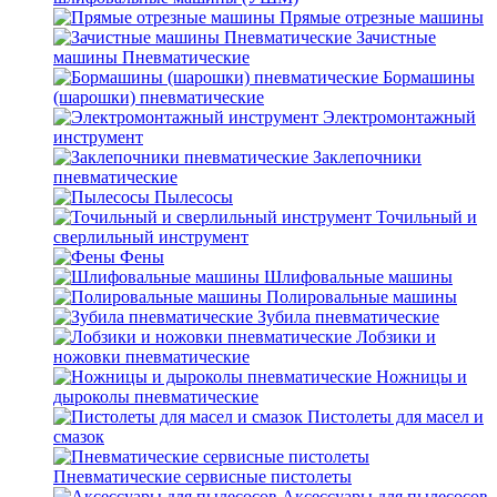
Прямые отрезные машины
Зачистные
машины Пневматические
Бормашины
(шарошки) пневматические
Электромонтажный
инструмент
Заклепочники
пневматические
Пылесосы
Точильный и
сверлильный инструмент
Фены
Шлифовальные машины
Полировальные машины
Зубила пневматические
Лобзики и
ножовки пневматические
Ножницы и
дыроколы пневматические
Пистолеты для масел и
смазок
Пневматические сервисные пистолеты
Аксессуары для пылесосов