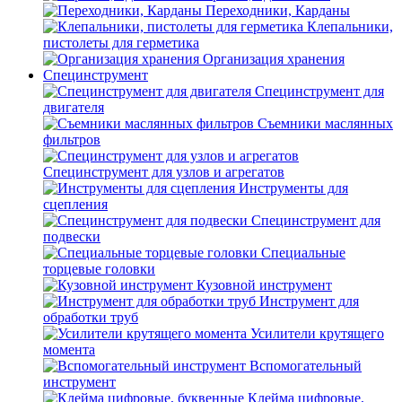
Переходники, Карданы
Клепальники,
пистолеты для герметика
Организация хранения
Специнструмент
Специнструмент для
двигателя
Съемники маслянных
фильтров
Специнструмент для узлов и агрегатов
Инструменты для
сцепления
Специнструмент для
подвески
Специальные
торцевые головки
Кузовной инструмент
Инструмент для
обработки труб
Усилители крутящего
момента
Вспомогательный
инструмент
Клейма цифровые,