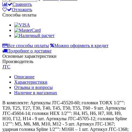
Сравнить
Отложить
Способы оплаты
Все способы оплаты
Можно оформить в кредит
Подробнее о доставке
Основные характеристики
Производитель
JTC
Описание
Характеристики
Отзывы и вопросы
Наличие в магазинах
В комплекте: Артикулы JTC-45520-60; головки TORX 1/2"":
Т20, Т25, Т27, Т30, Т40, Т45, Т50, Т55, Т60 - 9 шт. Артикулы
JTC-45604-14; головки HEX 1/2"": Н4, Н5, Н6, Н7, Н8, Н9,
Н10, Г12, Н14 - 9 шт. Артикулы JTC-45705-12; головки Spline
1/2"": М5, М6, М8, М10, М12 - 5 шт. Артикул JTC-1367;
ударная головка Spline 1/2"": М16Н – 1 шт. Артикул JTC-1368;