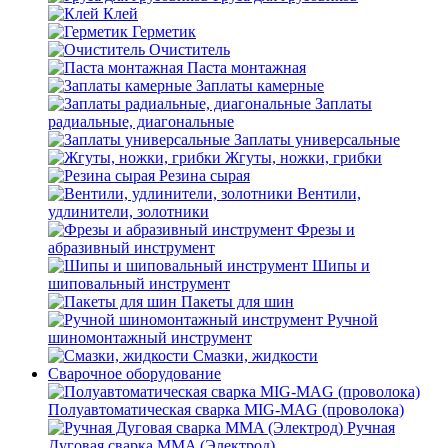
Клей
Герметик
Очиститель
Паста монтажная
Заплаты камерные
Заплаты
радиальные, диагональные
Заплаты универсальные
Жгуты, ножки, грибки
Резина сырая
Вентили,
удлинители, золотники
Фрезы и
абразивный инструмент
Шипы и
шиповальный инструмент
Пакеты для шин
Ручной
шиномонтажный инструмент
Смазки, жидкости
Сварочное оборудование
Полуавтоматическая сварка MIG-MAG (проволока)
Ручная
Дуговая сварка MMA (Электрод)