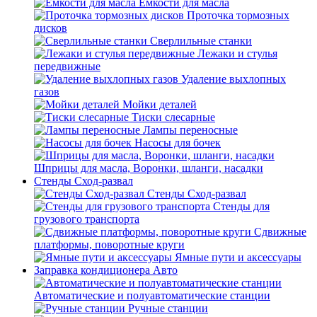
Емкости для масла
Проточка тормозных
дисков
Сверлильные станки
Лежаки и стулья
передвижные
Удаление выхлопных
газов
Мойки деталей
Тиски слесарные
Лампы переносные
Насосы для бочек
Шприцы для масла, Воронки, шланги, насадки
Стенды Сход-развал
Стенды Сход-развал
Стенды для
грузового транспорта
Сдвижные
платформы, поворотные круги
Ямные пути и аксессуары
Заправка кондиционера Авто
Автоматические и полуавтоматические станции
Ручные станции