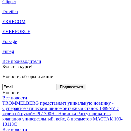
Clipper
Drreifen
ERRECOM
EVERFORCE
Forsage
Fubag
Все производители
Будьте в курсе!
Новости, обзоры и акции
Подписаться
Новости
Все новости
TROMMELBERG представляет уникальную новинку -
Суперавтоматический шиномонтажный станок 1889NV с
«третьей рукой» PL1390H .
Новинка Рассухариватель
клапанов универсальный, кейс, 8 предметов МАСТАК 103-
10118C
Все новости