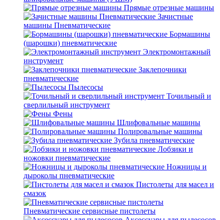
Прямые отрезные машины
Зачистные
машины Пневматические
Бормашины
(шарошки) пневматические
Электромонтажный
инструмент
Заклепочники
пневматические
Пылесосы
Точильный и
сверлильный инструмент
Фены
Шлифовальные машины
Полировальные машины
Зубила пневматические
Лобзики и
ножовки пневматические
Ножницы и
дыроколы пневматические
Пистолеты для масел и
смазок
Пневматические сервисные пистолеты
Аксессуары для пылесосов