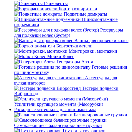
Гайковерты
Борторасширители
Подкатные домкраты
Шиномонтажные
подъемники
Резервуары
для подкачки колес (бустер)
Ванны для проверки колес
Бортоотжиматели
Монтировки, монтажки
Мойки Колес
Генераторы Азота
Готовые решения
по шиномонтажу
Аксессуары для
вулканизаторов
Тестеры подвески
Вибростенд
Усилители крутящего момента (Мясорубки)
Расходные материалы для шиномонтажа
Балансировочные грузики
Самоклеющиеся балансировочные грузики
Груза для грузовиков