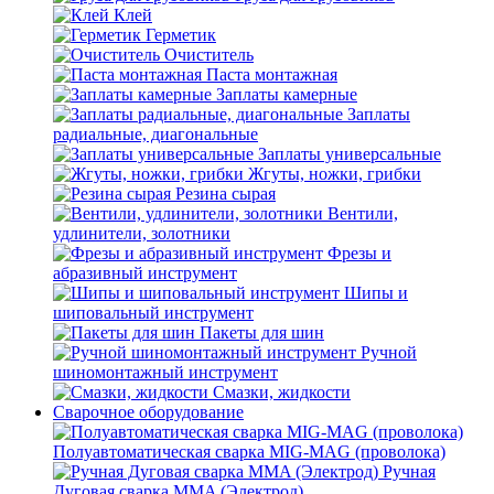
Клей
Герметик
Очиститель
Паста монтажная
Заплаты камерные
Заплаты
радиальные, диагональные
Заплаты универсальные
Жгуты, ножки, грибки
Резина сырая
Вентили,
удлинители, золотники
Фрезы и
абразивный инструмент
Шипы и
шиповальный инструмент
Пакеты для шин
Ручной
шиномонтажный инструмент
Смазки, жидкости
Сварочное оборудование
Полуавтоматическая сварка MIG-MAG (проволока)
Ручная
Дуговая сварка MMA (Электрод)