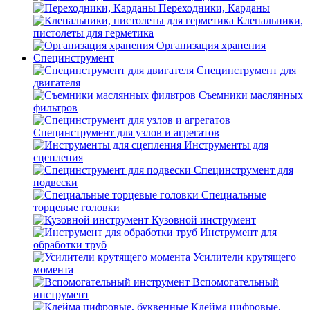
Переходники, Карданы
Клепальники,
пистолеты для герметика
Организация хранения
Специнструмент
Специнструмент для
двигателя
Съемники маслянных
фильтров
Специнструмент для узлов и агрегатов
Инструменты для
сцепления
Специнструмент для
подвески
Специальные
торцевые головки
Кузовной инструмент
Инструмент для
обработки труб
Усилители крутящего
момента
Вспомогательный
инструмент
Клейма цифровые,