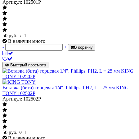
Артикул: 102501P
50
руб.
за 1
В наличии много
-
+
В корзину
Быстрый просмотр
Вставка (бита) торцевая 1/4", Phillips, PH2, L = 25 мм KING
TONY 102502P
Артикул: 102502P
50
руб.
за 1
В наличии много