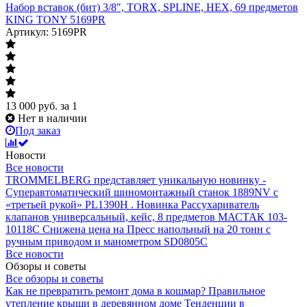
Набор вставок (бит) 3/8", TORX, SPLINE, HEX, 69 предметов
KING TONY 5169PR
Артикул: 5169PR
13 000
руб.
за 1
Нет в наличии
Под заказ
Новости
Все новости
TROMMELBERG представляет уникальную новинку -
Суперавтоматический шиномонтажный станок 1889NV с
«третьей рукой» PL1390H .
Новинка Рассухариватель
клапанов универсальный, кейс, 8 предметов МАСТАК 103-
10118C
Снижена цена на Пресс напольный на 20 тонн с
ручным приводом и манометром SD0805C
Все новости
Обзоры и советы
Все обзоры и советы
Как не превратить ремонт дома в кошмар?
Правильное
утепление крыши в деревянном доме
Тенденции в