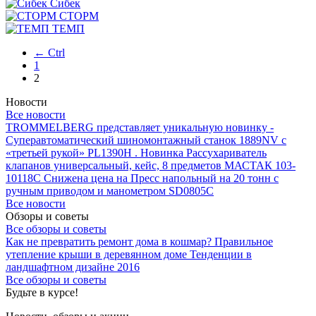
Сибек
СТОРМ
ТЕМП
← Ctrl
1
2
Новости
Все новости
TROMMELBERG представляет уникальную новинку -
Суперавтоматический шиномонтажный станок 1889NV с
«третьей рукой» PL1390H .
Новинка Рассухариватель
клапанов универсальный, кейс, 8 предметов МАСТАК 103-
10118C
Снижена цена на Пресс напольный на 20 тонн с
ручным приводом и манометром SD0805C
Все новости
Обзоры и советы
Все обзоры и советы
Как не превратить ремонт дома в кошмар?
Правильное
утепление крыши в деревянном доме
Тенденции в
ландшафтном дизайне 2016
Все обзоры и советы
Будьте в курсе!