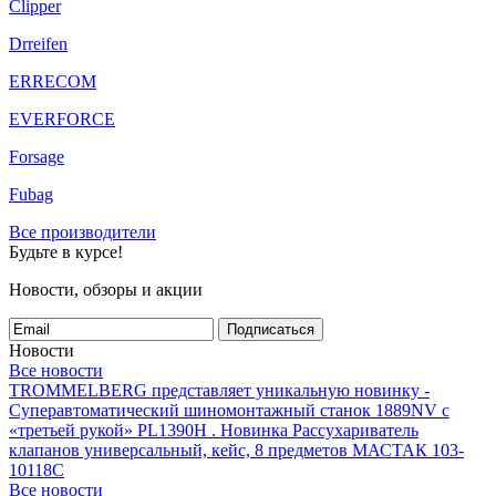
Clipper
Drreifen
ERRECOM
EVERFORCE
Forsage
Fubag
Все производители
Будьте в курсе!
Новости, обзоры и акции
Подписаться
Новости
Все новости
TROMMELBERG представляет уникальную новинку -
Суперавтоматический шиномонтажный станок 1889NV с
«третьей рукой» PL1390H .
Новинка Рассухариватель
клапанов универсальный, кейс, 8 предметов МАСТАК 103-
10118C
Все новости