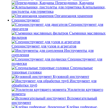
Переходники, Карданы
Клепальники,
пистолеты для герметика
Организация хранения
Специнструмент
Специнструмент для
двигателя
Съемники маслянных
фильтров
Специнструмент для узлов и агрегатов
Инструменты для
сцепления
Специнструмент для
подвески
Специальные
торцевые головки
Кузовной инструмент
Инструмент для
обработки труб
Усилители крутящего
момента
Вспомогательный
инструмент
Клейма цифровые,