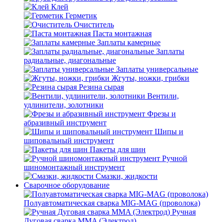
Клей
Герметик
Очиститель
Паста монтажная
Заплаты камерные
Заплаты
радиальные, диагональные
Заплаты универсальные
Жгуты, ножки, грибки
Резина сырая
Вентили,
удлинители, золотники
Фрезы и
абразивный инструмент
Шипы и
шиповальный инструмент
Пакеты для шин
Ручной
шиномонтажный инструмент
Смазки, жидкости
Сварочное оборудование
Полуавтоматическая сварка MIG-MAG (проволока)
Ручная
Дуговая сварка MMA (Электрод)