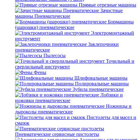
Прямые отрезные машины
Зачистные
машины Пневматические
Бормашины
(шарошки) пневматические
Электромонтажный
инструмент
Заклепочники
пневматические
Пылесосы
Точильный и
сверлильный инструмент
Фены
Шлифовальные машины
Полировальные машины
Зубила пневматические
Лобзики и
ножовки пневматические
Ножницы и
дыроколы пневматические
Пистолеты для масел и
смазок
Пневматические сервисные пистолеты
Аксессуары для пылесосов