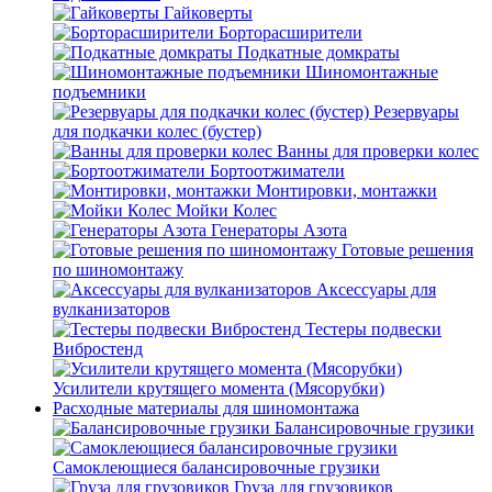
Гайковерты
Борторасширители
Подкатные домкраты
Шиномонтажные
подъемники
Резервуары
для подкачки колес (бустер)
Ванны для проверки колес
Бортоотжиматели
Монтировки, монтажки
Мойки Колес
Генераторы Азота
Готовые решения
по шиномонтажу
Аксессуары для
вулканизаторов
Тестеры подвески
Вибростенд
Усилители крутящего момента (Мясорубки)
Расходные материалы для шиномонтажа
Балансировочные грузики
Самоклеющиеся балансировочные грузики
Груза для грузовиков