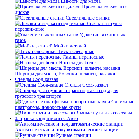
Емкости для масла
Проточка тормозных
дисков
Сверлильные станки
Лежаки и стулья
передвижные
Удаление выхлопных
газов
Мойки деталей
Тиски слесарные
Лампы переносные
Насосы для бочек
Шприцы для масла, Воронки, шланги, насадки
Стенды Сход-развал
Стенды Сход-развал
Стенды для
грузового транспорта
Сдвижные
платформы, поворотные круги
Ямные пути и аксессуары
Заправка кондиционера Авто
Автоматические и полуавтоматические станции
Ручные станции